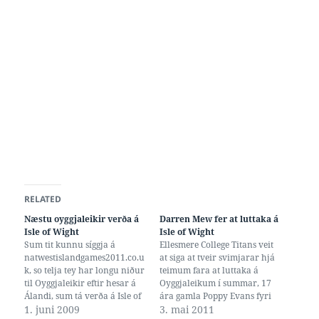
RELATED
Næstu oyggjaleikir verða á
Darren Mew fer at luttaka á
Isle of Wight
Isle of Wight
Sum tit kunnu síggja á
Ellesmere College Titans veit
natwestislandgames2011.co.u
at siga at tveir svimjarar hjá
k, so telja tey har longu niður
teimum fara at luttaka á
til Oyggjaleikir eftir hesar á
Oyggjaleikum í summar, 17
Álandi, sum tá verða á Isle of
ára gamla Poppy Evans fyri
Wight í 2011. Sjálvur helt eg
1. juni 2009
Isle of Man, og 31 ára gamli
3. mai 2011