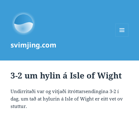
MENU
svimjing.com
AND
WIDGETS
3-2 um hylin á Isle of Wight
Undirritaði var og vitjaði ítróttarsendingina 3-2 í
dag, um tað at hylurin á Isle of Wight er eitt vet ov
stuttur.