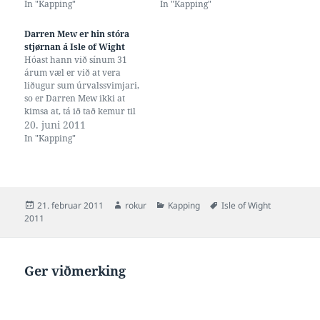
at tað var á Bermuda næstu
Darren Mew fyri Isle of
In "Kapping"
In "Kapping"
ferð, men tað er so fyrst í
Wight. Serliga Mew er
2013. Og jú, har verður
áhugaverdur, sum OL-
Darren Mew er hin stóra
svimjing eisini…
finalistur bæði í Sydney ár
stjørnan á Isle of Wight
2000 og Athen…
Hóast hann við sínum 31
árum væl er við at vera
liðugur sum úrvalssvimjari,
so er Darren Mew ikki at
kimsa at, tá ið tað kemur til
bringusvimjing á Isle of
20. juni 2011
Wight. Hann eigur enn
In "Kapping"
bretsku metini í 50
bringusvimjing á lang- og
stuttgeil, ávíkavist 27.44 og
26.72, og oyggjaleikametini…
Posted
Author
Categories
Tags
21. februar 2011
rokur
Kapping
Isle of Wight
on
2011
Ger viðmerking