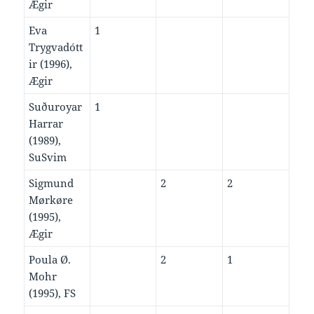
Ægir
Eva
1
Trygvadótt
ir (1996),
Ægir
Suðuroyar
1
Harrar
(1989),
SuSvim
Sigmund
2
2
Mørkøre
(1995),
Ægir
Poula Ø.
2
1
Mohr
(1995), FS