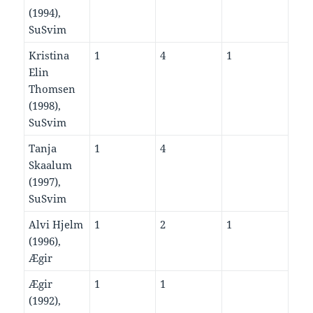
(1994),
SuSvim
Kristina
1
4
1
Elin
Thomsen
(1998),
SuSvim
Tanja
1
4
Skaalum
(1997),
SuSvim
Alvi Hjelm
1
2
1
(1996),
Ægir
Ægir
1
1
(1992),