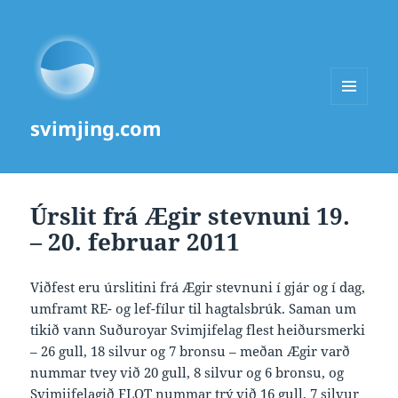
MENU
svimjing.com
AND
WIDGETS
Úrslit frá Ægir stevnuni 19.
– 20. februar 2011
Viðfest eru úrslitini frá Ægir stevnuni í gjár og í dag,
umframt RE- og lef-fílur til hagtalsbrúk. Saman um
tikið vann Suðuroyar Svimjifelag flest heiðursmerki
– 26 gull, 18 silvur og 7 bronsu – meðan Ægir varð
nummar tvey við 20 gull, 8 silvur og 6 bronsu, og
Svimjifelagið FLOT nummar trý við 16 gull, 7 silvur