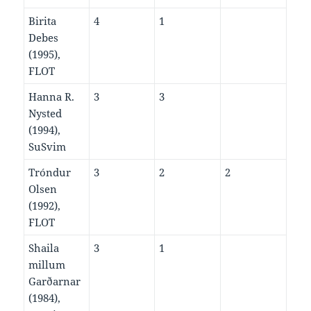
Birita
4
1
Debes
(1995),
FLOT
Hanna R.
3
3
Nysted
(1994),
SuSvim
Tróndur
3
2
2
Olsen
(1992),
FLOT
Shaila
3
1
millum
Garðarnar
(1984),