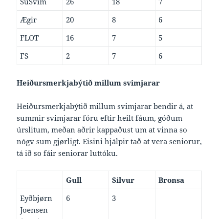
SuSvim
26
18
7
Ægir
20
8
6
FLOT
16
7
5
FS
2
7
6
Heiðursmerkjabýtið millum svimjarar
Heiðursmerkjabýtið millum svimjarar bendir á, at
summir svimjarar fóru eftir heilt fáum, góðum
úrslitum, meðan aðrir kappaðust um at vinna so
nógv sum gjørligt. Eisini hjálpir tað at vera seniorur,
tá ið so fáir seniorar luttóku.
Gull
Silvur
Bronsa
Eyðbjørn
6
3
Joensen