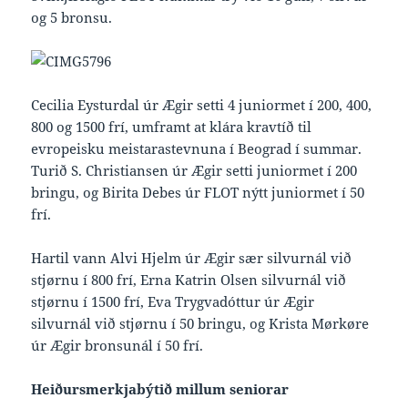
og 5 bronsu.
Cecilia Eysturdal úr Ægir setti 4 juniormet í 200, 400,
800 og 1500 frí, umframt at klára kravtíð til
evropeisku meistarastevnuna í Beograd í summar.
Turið S. Christiansen úr Ægir setti juniormet í 200
bringu, og Birita Debes úr FLOT nýtt juniormet í 50
frí.
Hartil vann Alvi Hjelm úr Ægir sær silvurnál við
stjørnu í 800 frí, Erna Katrin Olsen silvurnál við
stjørnu í 1500 frí, Eva Trygvadóttur úr Ægir
silvurnál við stjørnu í 50 bringu, og Krista Mørkøre
úr Ægir bronsunál í 50 frí.
Heiðursmerkjabýtið millum seniorar