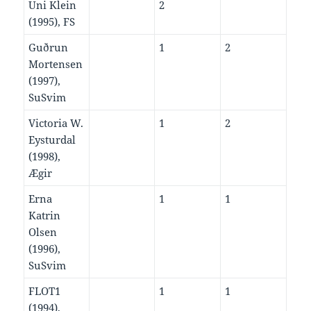
Uni Klein
2
(1995), FS
Guðrun
1
2
Mortensen
(1997),
SuSvim
Victoria W.
1
2
Eysturdal
(1998),
Ægir
Erna
1
1
Katrin
Olsen
(1996),
SuSvim
FLOT1
1
1
(1994),