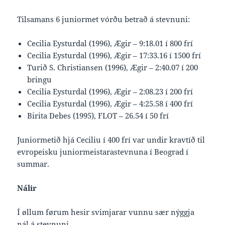
Tilsamans 6 juniormet vórðu betrað á stevnuni:
Cecilia Eysturdal (1996), Ægir – 9:18.01 í 800 frí
Cecilia Eysturdal (1996), Ægir – 17:33.16 í 1500 frí
Turið S. Christiansen (1996), Ægir – 2:40.07 í 200
bringu
Cecilia Eysturdal (1996), Ægir – 2:08.23 í 200 frí
Cecilia Eysturdal (1996), Ægir – 4:25.58 í 400 frí
Birita Debes (1995), FLOT – 26.54 í 50 frí
Juniormetið hjá Ceciliu í 400 frí var undir kravtíð til
evropeisku juniormeistarastevnuna í Beograd í
summar.
Nálir
Í øllum førum hesir svimjarar vunnu sær nýggja
nál á stevnuni …