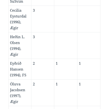
SuSvim
Cecilia
3
Eysturdal
(1996),
Ægir
Heðin L.
3
Olsen
(1994),
Ægir
Eyðrið
2
1
1
Hansen
(1994), FS
Óluva
2
1
1
Jacobsen
(1997),
Ægir