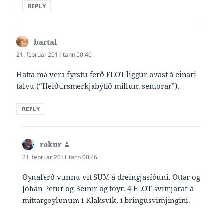
REPLY
bartal
says:
21. februar 2011 tann 00:40
Hatta má vera fyrstu ferð FLOT liggur ovast á einari
talvu (“Heiðursmerkjabýtið millum seniorar”).
REPLY
rokur
says:
21. februar 2011 tann 00:46
Oynaferð vunnu vit SUM á dreingjasíðuni. Ottar og
Jóhan Petur og Beinir og toyr. 4 FLOT-svimjarar á
mittargoylunum í Klaksvík, í bringusvimjingini.