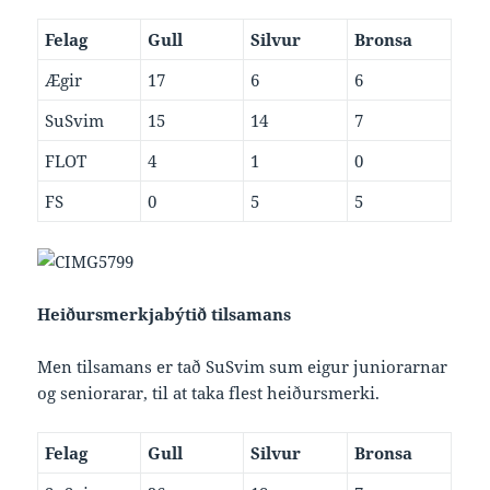
Felag
Gull
Silvur
Bronsa
Ægir
17
6
6
SuSvim
15
14
7
FLOT
4
1
0
FS
0
5
5
Heiðursmerkjabýtið tilsamans
Men tilsamans er tað SuSvim sum eigur juniorarnar
og seniorarar, til at taka flest heiðursmerki.
Felag
Gull
Silvur
Bronsa