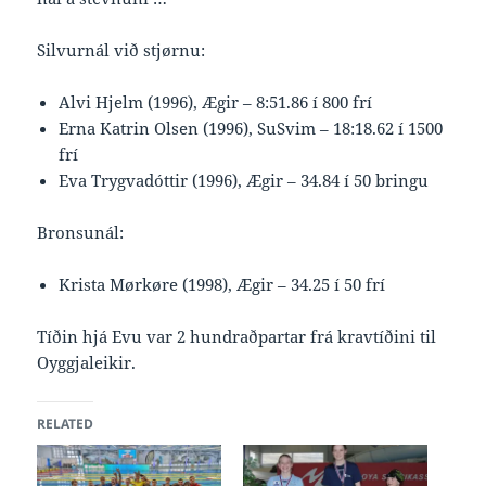
Silvurnál við stjørnu:
Alvi Hjelm (1996), Ægir – 8:51.86 í 800 frí
Erna Katrin Olsen (1996), SuSvim – 18:18.62 í 1500
frí
Eva Trygvadóttir (1996), Ægir – 34.84 í 50 bringu
Bronsunál:
Krista Mørkøre (1998), Ægir – 34.25 í 50 frí
Tíðin hjá Evu var 2 hundraðpartar frá kravtíðini til
Oyggjaleikir.
RELATED