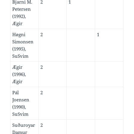
Bjarni M.
2
1
Petersen
(1992),
Ægir
Høgni
2
1
Simonsen
(1995),
SuSvim
Ægir
2
(1996),
Ægir
Pál
2
Joensen
(1990),
SuSvim
Suðuroyar
2
Damur