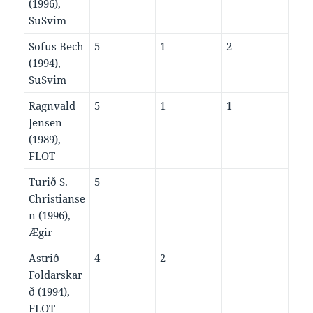
(1996),
SuSvim
Sofus Bech
5
1
2
(1994),
SuSvim
Ragnvald
5
1
1
Jensen
(1989),
FLOT
Turið S.
5
Christianse
n (1996),
Ægir
Astrið
4
2
Foldarskar
ð (1994),
FLOT