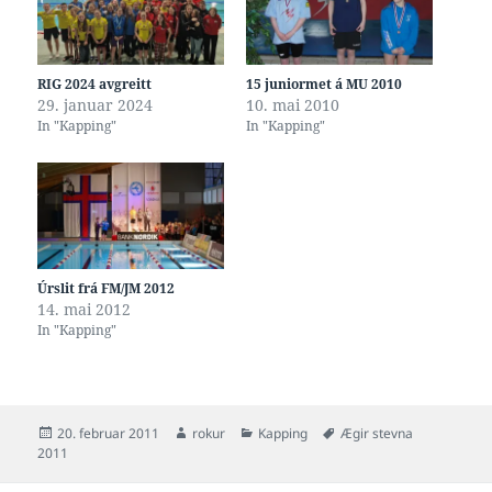
RIG 2024 avgreitt
15 juniormet á MU 2010
29. januar 2024
10. mai 2010
In "Kapping"
In "Kapping"
Úrslit frá FM/JM 2012
14. mai 2012
In "Kapping"
Posted
Author
Categories
Tags
20. februar 2011
rokur
Kapping
Ægir stevna
on
2011