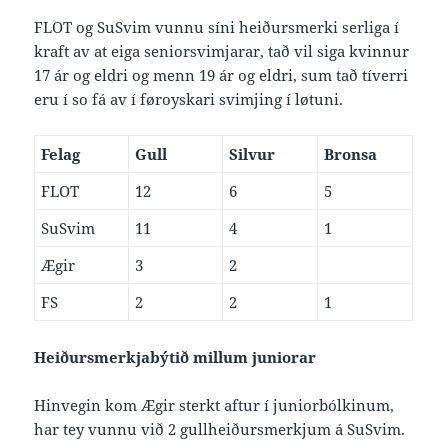
FLOT og SuSvim vunnu síni heiðursmerki serliga í
kraft av at eiga seniorsvimjarar, tað vil siga kvinnur
17 ár og eldri og menn 19 ár og eldri, sum tað tíverri
eru í so fá av í føroyskari svimjing í løtuni.
Felag
Gull
Silvur
Bronsa
FLOT
12
6
5
SuSvim
11
4
1
Ægir
3
2
FS
2
2
1
Heiðursmerkjabýtið millum juniorar
Hinvegin kom Ægir sterkt aftur í juniorbólkinum,
har tey vunnu við 2 gullheiðursmerkjum á SuSvim.