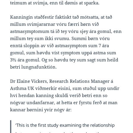
teimum at svimja, enn til dømis at sparka.
Kanningin staðfestir faktiskt tað mótsatta, at tað
millum svimjararnar vóru færri børn við
astmasymptomum tá ið tey vóru sjey ára gomul, enn
millum tey sum ikki svumu. Summi børn vóru
enntá sloppin av við astmasymptom sum 7 ára
gomul, sum høvdu víst symptom uppá astma sum
3½ ára gomul. Og so høvdu tey sum sagt sum heild
betri lungnafunktión.
Dr Elaine Vickers, Research Relations Manager á
Asthma UK viðmerkir eisini, sum stuðul upp undir
hví hendan kanning skuldi verið betri enn so
nógvar undanfarnar, at hetta er fyrstu ferð at man
kannar børnini yvir nógv ár:
‘This is the first study examining the relationship