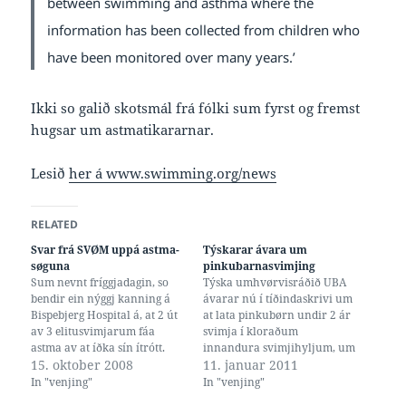
between swimming and asthma where the
information has been collected from children who
have been monitored over many years.’
Ikki so galið skotsmál frá fólki sum fyrst og fremst
hugsar um astmatikararnar.
Lesið
her á www.swimming.org/news
RELATED
Svar frá SVØM uppá astma-
Týskarar ávara um
søguna
pinkubarnasvimjing
Sum nevnt fríggjadagin, so
Týska umhvørvisráðið UBA
bendir ein nýggj kanning á
ávarar nú í tíðindaskrivi um
Bispebjerg Hospital á, at 2 út
at lata pinkubørn undir 2 ár
av 3 elitusvimjarum fáa
svimja í kloraðum
astma av at íðka sín ítrótt.
innandura svimjihyljum, um
Danska svimjisambandið ger
15. oktober 2008
títtleikin av astma er høgur í
11. januar 2011
á heimasíðu sínari
familjuni. Tey ráða hartil
In "venjing"
In "venjing"
viðmerkingar til søguna, sum
øllum svimjarum til at minka