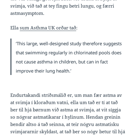
svimja, við tað at tey fingu betri lungu, og færri
astmasymptom.
Ella
sum Asthma UK orðar tað
:
‘This large, well-designed study therefore suggests
that swimming regularly in chlorinated pools does
not cause asthma in children, but can in fact
improve their lung health.’
Endurtakandi stríðsmálið er, um man fær astma av
at svimja í kloraðum vatni, ella um tað er tí at tað
ber til hjá børnum við astma at svimja, at vit síggja
so nógvar astmatikarar í hylinum. Hendan greinin
bendir altso á tað seinna, at teir nógvu astmatisku
svimjararnir skyldast, at tað ber so nógv betur til hjá