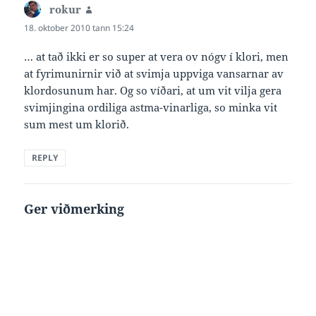
rokur
says:
18. oktober 2010 tann 15:24
… at tað ikki er so super at vera ov nógv í klori, men
at fyrimunirnir við at svimja uppviga vansarnar av
klordosunum har. Og so víðari, at um vit vilja gera
svimjingina ordiliga astma-vinarliga, so minka vit
sum mest um klorið.
REPLY
Ger viðmerking