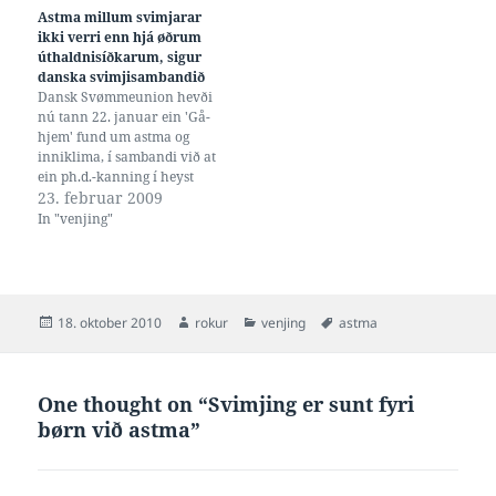
eg tíverri ikki fái leinkjað
um vandan við at vaska seg
Astma millum svimjarar
beinleiðis til; men sum í
betur, og svimjihallum til at
ikki verri enn hjá øðrum
stuttum vísa á at talan…
skifta vatnreinsingina út
úthaldnisíðkarum, sigur
við…
danska svimjisambandið
Dansk Svømmeunion hevði
nú tann 22. januar ein 'Gå-
hjem' fund um astma og
inniklima, í sambandi við at
ein ph.d.-kanning í heyst
staðfesti serliga høgan
23. februar 2009
títtleika av astma millum
In "venjing"
úrvalssvimjarar. Tit kunnu
lesa ein samandrátt her á
svoem.dk, og annars dragi eg
skjótt samanum her í tí
fylgjandi. Í stuttum,…
Posted
Author
Categories
Tags
18. oktober 2010
rokur
venjing
astma
on
One thought on “Svimjing er sunt fyri
børn við astma”