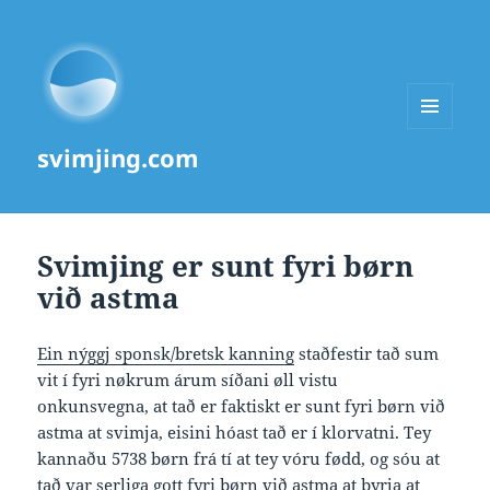
MENU
svimjing.com
AND
WIDGETS
Svimjing er sunt fyri børn
við astma
Ein nýggj sponsk/bretsk kanning
staðfestir tað sum
vit í fyri nøkrum árum síðani øll vistu
onkunsvegna, at tað er faktiskt er sunt fyri børn við
astma at svimja, eisini hóast tað er í klorvatni. Tey
kannaðu 5738 børn frá tí at tey vóru fødd, og sóu at
tað var serliga gott fyri børn við astma at byrja at