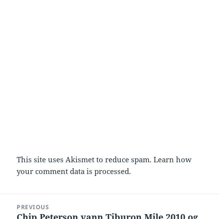
This site uses Akismet to reduce spam.
Learn how
your comment data is processed.
Post
PREVIOUS
navigation
Chip Peterson vann Tiburon Mile 2010 og
Previous