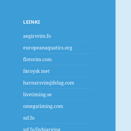
LEINKI
aegirsvim.fo
europeanaquatics.org
flotsvim.com
føroysk met
havnarsvimjifelag.com
livetiming.se
omegatiming.com
ssf.fo
ssf.fo/livbjarging