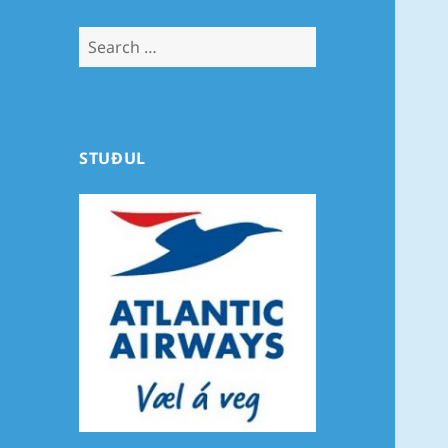
Search
for:
STUÐUL