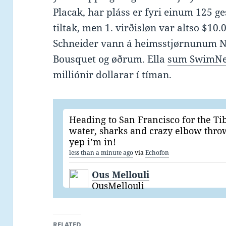
Placak, har pláss er fyri einum 125 ge
tiltak, men 1. virðisløn var altso $1
Schneider vann á heimsstjørnunum N
Bousquet og øðrum. Ella
sum SwimNe
milliónir dollarar í tíman.
Heading to San Francisco for the T
water, sharks and crazy elbow th
yep i’m in!
less than a minute ago
via
Echofon
Ous Mellouli
OusMellouli
RELATED