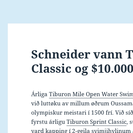
Schneider vann T
Classic og $10.00
Árliga
Tiburon Mile Open Water Swi
við luttøku av millum øðrum Oussama
olympiskur meistari í 1500 frí. Við síð
fyrstu árligu
Tiburon Sprint Classic
, 
yard kapping í 2-geila svimjihylinum