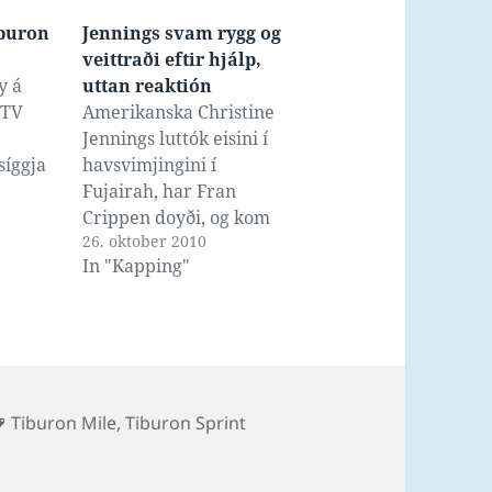
iburon
Jennings svam rygg og
veittraði eftir hjálp,
y á
uttan reaktión
.TV
Amerikanska Christine
Jennings luttók eisini í
síggja
havsvimjingini í
Fujairah, har Fran
amt at
Crippen doyði, og kom
26. oktober 2010
tá sjálv í so mikið stórar
In "Kapping"
og
trupulleikar, at hon fyri
r Chip
at umganga at fáa
tine
'blackout' legði seg
ryggin at veitra eftir
hjálp, ikki so langt frá
málstrikuni. Men tá ið
Tags
Tiburon Mile
,
Tiburon Sprint
eingin kom at hjálpa,
noyddist…