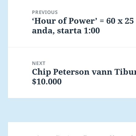
Post
navigation
PREVIOUS
‘Hour of Power’ = 60 x 25 
Previous
anda, starta 1:00
post:
NEXT
Chip Peterson vann Tibu
Next
$10.000
post: