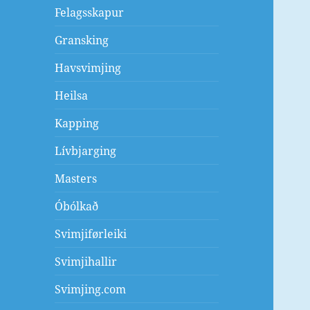
Felagsskapur
Gransking
Havsvimjing
Heilsa
Kapping
Lívbjarging
Masters
Óbólkað
Svimjiførleiki
Svimjihallir
Svimjing.com