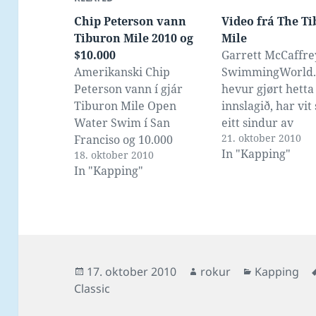
Chip Peterson vann
Video frá The T
Tiburon Mile 2010 og
Mile
$10.000
Garrett McCaffre
Amerikanski Chip
SwimmingWorld
Peterson vann í gjár
hevur gjørt hetta
Tiburon Mile Open
innslagið, har vit 
Water Swim í San
eitt sindur av
21. oktober 2010
Franciso og 10.000
svimjingini, umfr
In "Kapping"
18. oktober 2010
dollarar, frammanfyri
hann prátar við
In "Kapping"
tann annars í open
Oussama Melluli 
water svimjing nærmast
vinnararnar báða
óyvirvinniliga Thomas
Peterson og Chris
Lurz úr Týsklandi, Ryan
Jennings.
Cochrane úr Kanada,
Oussama Mellouli úr
Posted
Author
Categories
17. oktober 2010
rokur
Kapping
Tunesia, og [ahem]
on
Classic
Mads Glæsner úr
Niðurlondum [?]. Lesið