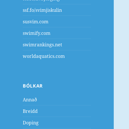
ssf.fo/svimjiskulin
susvim.com
swimify.com
swimrankings.net
worldaquatics.com
BÓLKAR
Annað
Breidd
Doping