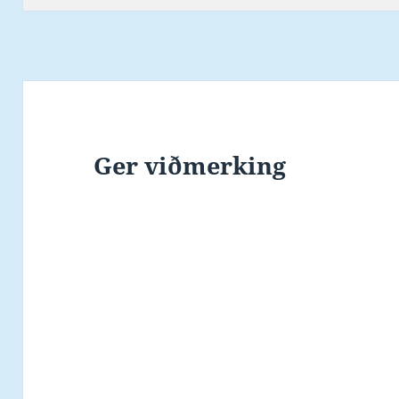
her á SwimmingWorld
Magazine.…
Ger viðmerking