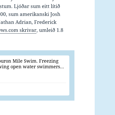
stum. Ljóðar sum eitt lítið
0.000, sum amerikanski Josh
athan Adrian, Frederick
ws.com skrivar
, umleið 1.8
iburon Mile Swim. Freezing
rowing open water swimmers…