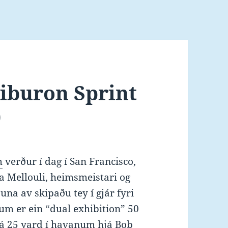
iburon Sprint
0
m
verður í dag í San Francisco,
 Mellouli, heimsmeistari og
una av skipaðu tey í gjár fyri
sum er ein “dual exhibition” 50
 á 25 yard í havanum hjá Bob