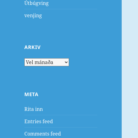
Útbúgving
venjing
ARKIV
Arkiv
META
Rita inn
Entries feed
Comments feed