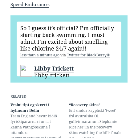
Speed Endurance
.
So I guess it’s official? I’m officially
starting back swimming. I must
admit I’m excited about smelling
like chlorine 24/7 again!!
less than a minute ago
via
Twitter for BlackBerry®
Libby Trickett
libby_trickett
RELATED
Vesini tipt og skvett í
“Recovery skins”
hylinum í Delhi
Eitt sindur kryptiskt 'tweet'
Team England hevur biðið
frá avstralska OL
fyriskipararnari um at
gullvinnaranum Stephanie
kanna vatngóðskuna í
Rice her: In the recovery
uttandura
skins watching the hills finals