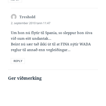
Treshold
says:
2. september 2010 tann 11:47
Um hon nú flytir til Spania, so sleppur hon óiva
við sum eitt undantak…
Beint nú sær tað ikki út til at FINA nýtir WADA
reglur til annað enn vegleiðingar…
REPLY
Ger viðmerking