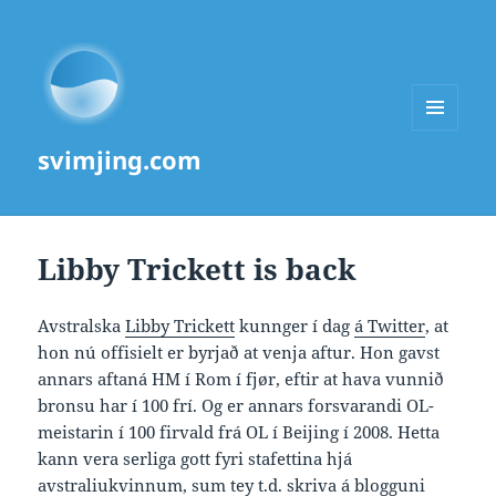
MENU
svimjing.com
AND
WIDGETS
Libby Trickett is back
Avstralska
Libby Trickett
kunnger í dag
á Twitter
, at
hon nú offisielt er byrjað at venja aftur. Hon gavst
annars aftaná HM í Rom í fjør, eftir at hava vunnið
bronsu har í 100 frí. Og er annars forsvarandi OL-
meistarin í 100 firvald frá OL í Beijing í 2008. Hetta
kann vera serliga gott fyri stafettina hjá
avstraliukvinnum, sum tey t.d. skriva
á blogguni