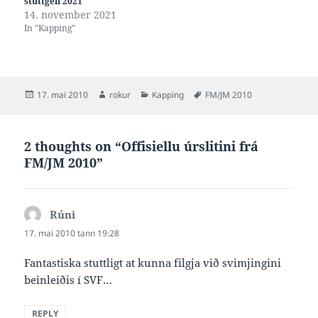
stuttgeil 2021
14. november 2021
In "Kapping"
Posted
Author
Categories
Tags
17. mai 2010
rokur
Kapping
FM/JM 2010
on
2 thoughts on “Offisiellu úrslitini frá
FM/JM 2010”
Rúni
says:
17. mai 2010 tann 19:28
Fantastiska stuttligt at kunna filgja við svimjingini
beinleiðis í SVF…
REPLY