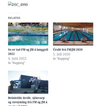
RELATED
So er tað FM og JM á langgeil
Úrslit frá FM/JM 2020
2022
5. juli 2020
4. juni 2022
In "Kapping"
In "Kapping"
Beinleiðis úrslit, sjónvarp
og stroyming frá FM og JM á