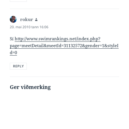
rokur
says:
20. mai 2010 tann 16:06
Sí
http://www.swimrankings.net/index.php?
page=meetDetail&meetId=31132572&gender=1&styleI
d=0
REPLY
Ger viðmerking