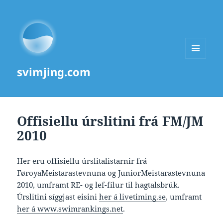
MENU
svimjing.com
AND
WIDGETS
Offisiellu úrslitini frá FM/JM
2010
Her eru offisiellu úrslitalistarnir frá
FøroyaMeistarastevnuna og JuniorMeistarastevnuna
2010, umframt RE- og lef-fílur til hagtalsbrúk.
Úrslitini síggjast eisini
her á livetiming.se
, umframt
her á www.swimrankings.net
.