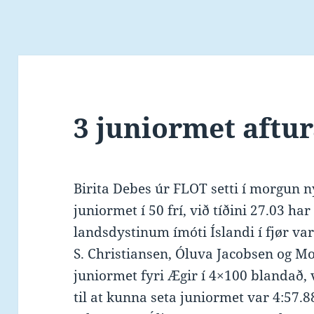
3 juniormet aftu
Birita Debes úr FLOT setti í morgun n
juniormet í 50 frí, við tíðini 27.03 ha
landsdystinum ímóti Íslandi í fjør var
S. Christiansen, Óluva Jacobsen og Mo
juniormet fyri Ægir í 4×100 blandað, v
til at kunna seta juniormet var 4:57.