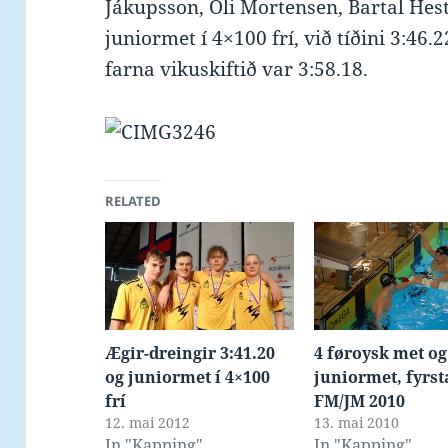
Jákupsson, Óli Mortensen, Bartal Hes
juniormet í 4×100 frí, við tíðini 3:46
farna vikuskiftið var 3:58.18.
RELATED
Ægir-dreingir 3:41.20
4 føroysk met og
og juniormet í 4×100
juniormet, fyrst
frí
FM/JM 2010
12. mai 2012
13. mai 2010
In "Kapping"
In "Kapping"