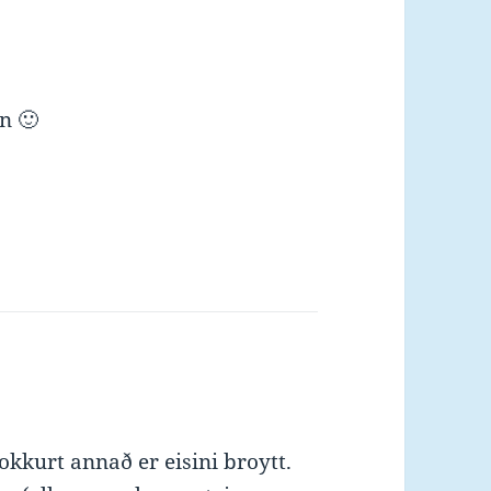
rn 🙂
 okkurt annað er eisini broytt.