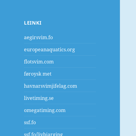
LEINKI
aegirsvim.fo
europeanaquatics.org
flotsvim.com
føroysk met
havnarsvimjifelag.com
livetiming.se
omegatiming.com
ssf.fo
ssf.fo/livbjarging