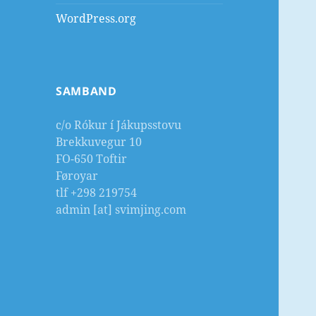
WordPress.org
SAMBAND
c/o Rókur í Jákupsstovu
Brekkuvegur 10
FO-650 Toftir
Føroyar
tlf +298 219754
admin [at] svimjing.com