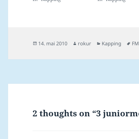
Posted
Author
Categories
Ta
14. mai 2010
rokur
Kapping
FM
on
2 thoughts on “3 juniorm