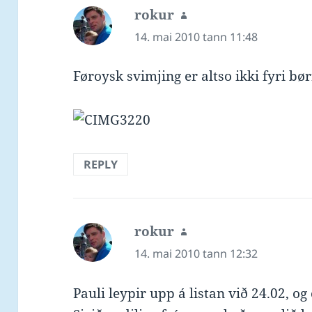
rokur
says:
14. mai 2010 tann 11:48
Føroysk svimjing er altso ikki fyri bø
REPLY
rokur
says:
14. mai 2010 tann 12:32
Pauli leypir upp á listan við 24.02, og