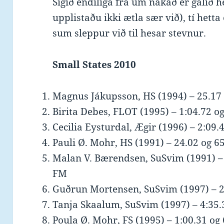
Sigið endiliga frá um nakað er galið 
upplistaðu ikki ætla sær við), tí hetta
sum sleppur við til hesar stevnur.
Small States 2010
Magnus Jákupsson, HS (1994) – 25.17 o
Birita Debes, FLOT (1995) – 1:04.72 og
Cecilia Eysturdal, Ægir (1996) – 2:09.4
Pauli Ø. Mohr, HS (1991) – 24.02 og 655
Malan V. Bærendsen, SuSvim (1991) – 3
FM
Guðrun Mortensen, SuSvim (1997) – 27.
Tanja Skaalum, SuSvim (1997) – 4:35.3
Poula Ø. Mohr, FS (1995) – 1:00.31 og 