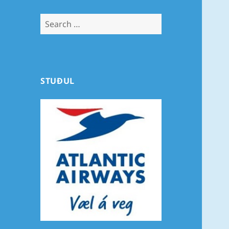
Search
for:
STUÐUL