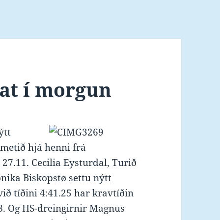
rat í morgun
ýtt
r metið hjá henni frá
 27.11. Cecilia Eysturdal, Turið
nika Biskopstø settu nýtt
ið tíðini 4:41.25 har kravtíðin
88. Og HS-dreingirnir Magnus