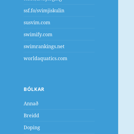
ssf.fo/svimjiskulin
susvim.com
swimify.com
swimrankings.net
worldaquatics.com
BÓLKAR
Annað
Breidd
Doping