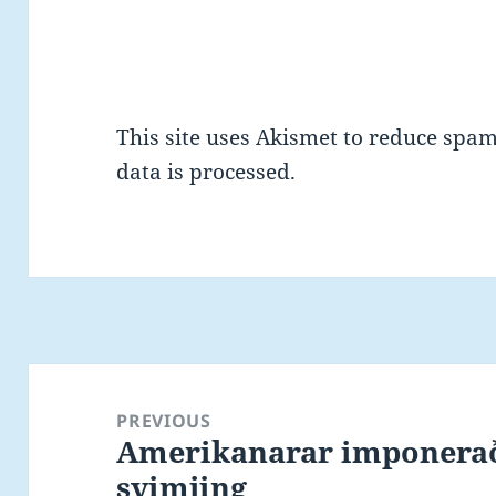
This site uses Akismet to reduce spa
data is processed.
Post
navigation
PREVIOUS
Amerikanarar imponerað
Previous
svimjing
post: