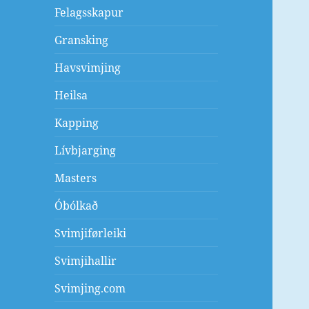
Felagsskapur
Gransking
Havsvimjing
Heilsa
Kapping
Lívbjarging
Masters
Óbólkað
Svimjiførleiki
Svimjihallir
Svimjing.com