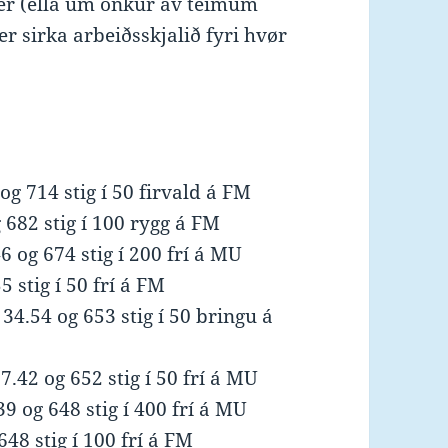
her (ella um onkur av teimum
 er sirka arbeiðsskjalið fyri hvør
g 714 stig í 50 firvald á FM
 682 stig í 100 rygg á FM
6 og 674 stig í 200 frí á MU
 stig í 50 frí á FM
4.54 og 653 stig í 50 bringu á
42 og 652 stig í 50 frí á MU
9 og 648 stig í 400 frí á MU
648 stig í 100 frí á FM