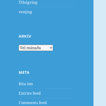
Útbúgving
venjing
ARKIV
Arkiv
META
Rita inn
Entries feed
Comments feed