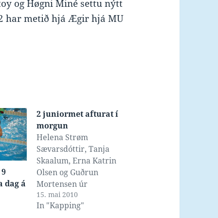
toy og Høgni Miné settu nýtt
.22 har metið hjá Ægir hjá MU
2 juniormet afturat í
morgun
Helena Strøm
Sævarsdóttir, Tanja
Skaalum, Erna Katrin
 9
Olsen og Guðrun
a dag á
Mortensen úr
15. mai 2010
Suðuroyar Svimjifelag
In "Kapping"
settu beint nú nýtt