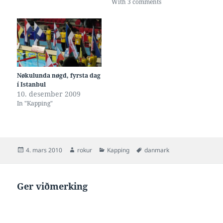
With 3 comments
Nøkulunda nøgd, fyrsta dag
í Istanbul
10. desember 2009
In "Kapping"
Posted
Author
Categories
Tags
4. mars 2010
rokur
Kapping
danmark
on
Ger viðmerking