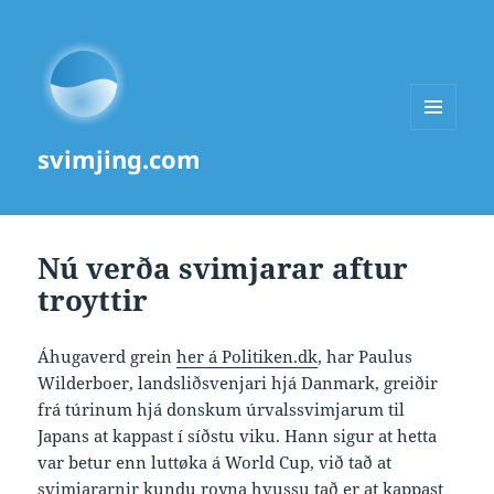
MENU
svimjing.com
AND
WIDGETS
Nú verða svimjarar aftur
troyttir
Áhugaverd grein
her á Politiken.dk
, har Paulus
Wilderboer, landsliðsvenjari hjá Danmark, greiðir
frá túrinum hjá donskum úrvalssvimjarum til
Japans at kappast í síðstu viku. Hann sigur at hetta
var betur enn luttøka á World Cup, við tað at
svimjararnir kundu royna hvussu tað er at kappast