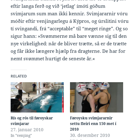
eftir langa ferð og við ‘jetlag’ ímóti góðum
svimjarum sum man ikki kennir. Svimjararnir vóru
móðir eftir venjingarlegu á Kýpros, og úrslitini vóru
tí svingandi, frá “acceptable” til “meget ringe”. Og so
sigur hann: »Svømmerne må bare vænne sig til den
nye virkelighed: når de bliver trætte, så er de trætte
og får ikke længere hjælp fra dragterne. De har for
nemt svømmet hurtigt de seneste år.«
RELATED
Rís og rós til føroyskar
Føroysku svimjararnir
svimjarar
settu fleiri enn 150 met í
27. januar 2010
2010
30. desember 2010
In "venjing"