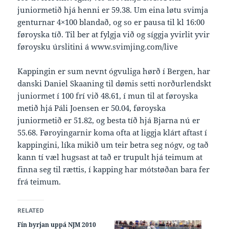
juniormetið hjá henni er 59.38. Um eina løtu svimja
genturnar 4×100 blandað, og so er pausa til kl 16:00
føroyska tíð. Til ber at fylgja við og síggja yvirlit yvir
føroysku úrslitini á www.svimjing.com/live
Kappingin er sum nevnt ógvuliga hørð í Bergen, har
danski Daniel Skaaning til dømis setti norðurlendskt
juniormet í 100 frí við 48.61, í mun til at føroyska
metið hjá Páli Joensen er 50.04, føroyska
juniormetið er 51.82, og besta tíð hjá Bjarna nú er
55.68. Føroyingarnir koma ofta at liggja klárt aftast í
kappingini, líka mikið um teir betra seg nógv, og tað
kann tí væl hugsast at tað er trupult hjá teimum at
finna seg til rættis, í kapping har mótstøðan bara fer
frá teimum.
RELATED
Fín byrjan uppá NJM 2010