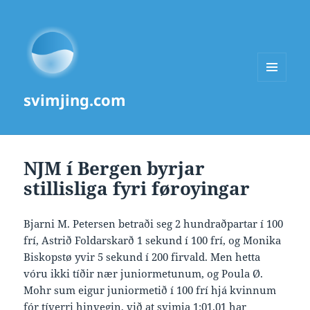
MENU
svimjing.com
AND
WIDGETS
NJM í Bergen byrjar
stillisliga fyri føroyingar
Bjarni M. Petersen betraði seg 2 hundraðpartar í 100
frí, Astrið Foldarskarð 1 sekund í 100 frí, og Monika
Biskopstø yvir 5 sekund í 200 firvald. Men hetta
vóru ikki tíðir nær juniormetunum, og Poula Ø.
Mohr sum eigur juniormetið í 100 frí hjá kvinnum
fór tíverri hinvegin, við at svimja 1:01.01 har