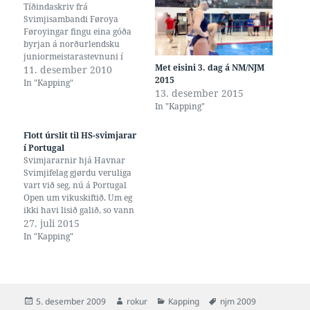
Tíðindaskriv frá
Svimjisambandi Føroya
Føroyingar fingu eina góða
byrjan á norðurlendsku
juniormeistarastevnuni í
Met eisini 3. dag á NM/NJM
Kastrup í morgun, tá ið
11. desember 2010
2015
Cecilia Eysturdal longu í
In "Kapping"
13. desember 2015
fyrstu kapping setti føroyskt
In "Kapping"
juniormet í 800 frí. Løtu
seinni setti Birita Debes
føroyskt juniormet í 100 frí,
Flott úrslit til HS-svimjarar
og hareftir Magnus
í Portugal
Jákupsson juniormet í 200
Svimjararnir hjá Havnar
firvald. At enda…
Svimjifelag gjørdu veruliga
vart við seg, nú á Portugal
Open um vikuskiftið. Um eg
ikki havi lisið galið, so vann
Óli Mortensen í dag gull í 800
27. juli 2015
metra frísvimjing, umframt
In "Kapping"
at hann í gjár setti føroyskt
met í 200 metra
firvaldasvimjing.Vár
Erlingsdóttir Eidesgaard setti
føroyskt met og…
Posted
Author
Categories
Tags
5. desember 2009
rokur
Kapping
njm 2009