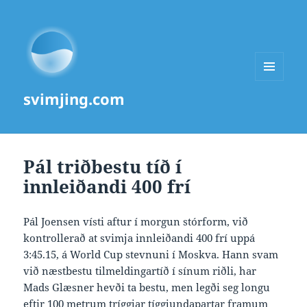
MENU
svimjing.com
AND
WIDGETS
Pál triðbestu tíð í
innleiðandi 400 frí
Pál Joensen vísti aftur í morgun stórform, við
kontrollerað at svimja innleiðandi 400 frí uppá
3:45.15, á World Cup stevnuni í Moskva. Hann svam
við næstbestu tilmeldingartíð í sínum riðli, har
Mads Glæsner hevði ta bestu, men legði seg longu
eftir 100 metrum tríggjar tíggjundapartar framum