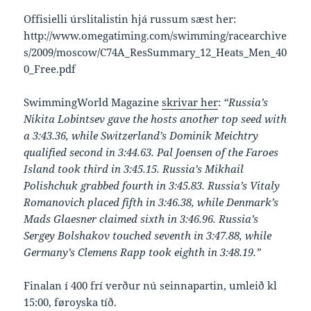
Offisielli úrslitalistin hjá russum sæst her:
http://www.omegatiming.com/swimming/racearchive
s/2009/moscow/C74A_ResSummary_12_Heats_Men_40
0_Free.pdf
SwimmingWorld Magazine
skrivar her
:
“Russia’s
Nikita Lobintsev gave the hosts another top seed with
a 3:43.36, while Switzerland’s Dominik Meichtry
qualified second in 3:44.63. Pal Joensen of the Faroes
Island took third in 3:45.15. Russia’s Mikhail
Polishchuk grabbed fourth in 3:45.83. Russia’s Vitaly
Romanovich placed fifth in 3:46.38, while Denmark’s
Mads Glaesner claimed sixth in 3:46.96. Russia’s
Sergey Bolshakov touched seventh in 3:47.88, while
Germany’s Clemens Rapp took eighth in 3:48.19.”
Finalan í 400 frí verður nú seinnapartin, umleið kl
15:00, føroyska tíð.