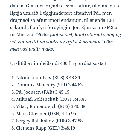
danan. Glæsner royndi at svara aftur, til eina løtu at
liggja umleið 1 tíggjundapart aftanfyri Pál, men
dragnaði so aftur ímóti endanum, til at enda 1.81
sekund aftanfyri føroyingin. Jón Bjarnason SMS-ar
úr Moskva:
“400m føldist væl, kontrollerað svimjing
við einum lítlum sindri av trykk á seinastu 100m,
men væl undir maks.”
Úrslitið av innleiðandi 400 frí gjørdist sostatt:
Nikita Lobintsev (RUS) 3:43.36
Dominik Meichtry (SUI) 3:44.63
Pál Joensen (FAR) 3:45.15
Mikhail Polishchuk (RUS) 3:45.83
Vitaly Romanovich (RUS) 3:46.38
Mads Glæsner (DEN) 4:46.96
Sergey Bolshakov (RUS) 3:47.88
Clemens Rapp (GER) 3:48.19