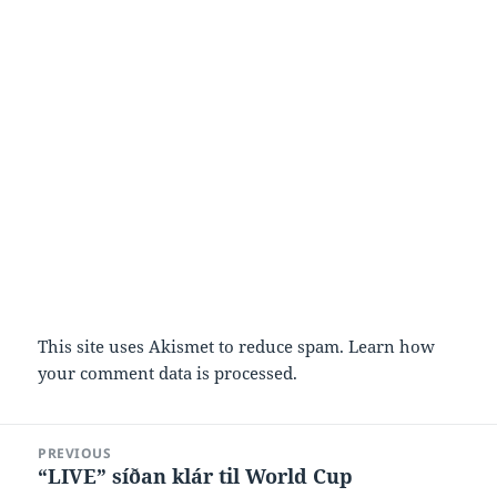
This site uses Akismet to reduce spam.
Learn how
your comment data is processed.
Post
PREVIOUS
navigation
“LIVE” síðan klár til World Cup
Previous