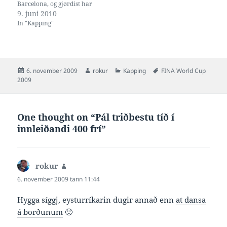
Barcelona, og gjørdist har
nummar 6 av 8 í A-finaluni,
9. juni 2010
við tíðini 3:54.47. Lin Zhang
In "Kapping"
úr Kina vann gull við
3:48.21, tunesiski Oussama
Mellouli silvur við 3:48.92,
kinesiski Jun Dai bronsu við
3:51.48, og síðani…
Posted
Author
Categories
Tags
6. november 2009
rokur
Kapping
FINA World Cup
on
2009
One thought on “Pál triðbestu tíð í
innleiðandi 400 frí”
rokur
says:
6. november 2009 tann 11:44
Hygga síggj, eysturríkarin dugir annað enn
at dansa
á borðunum
🙂