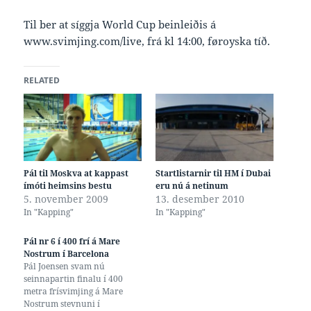
Til ber at síggja World Cup beinleiðis á
www.svimjing.com/live, frá kl 14:00, føroyska tíð.
RELATED
Pál til Moskva at kappast
Startlistarnir til HM í Dubai
ímóti heimsins bestu
eru nú á netinum
5. november 2009
13. desember 2010
In "Kapping"
In "Kapping"
Pál nr 6 í 400 frí á Mare
Nostrum í Barcelona
Pál Joensen svam nú
seinnapartin finalu í 400
metra frísvimjing á Mare
Nostrum stevnuni í