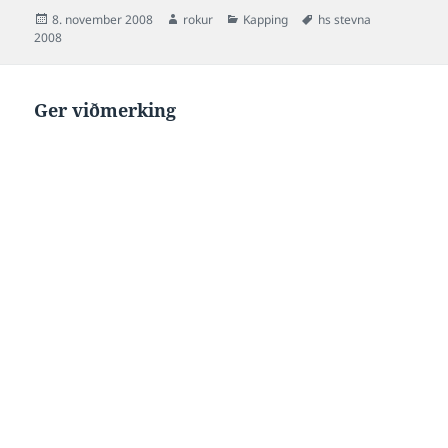
Posted
Author
Categories
Tags
8. november 2008
rokur
Kapping
hs stevna
on
2008
Ger viðmerking