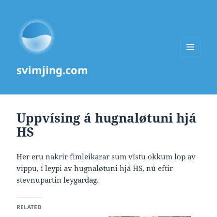
MENU
svimjing.com
AND
WIDGETS
Uppvísing á hugnaløtuni hjá
HS
Her eru nakrir fimleikarar sum vístu okkum lop av
vippu, í leypi av hugnaløtuni hjá HS, nú eftir
stevnupartin leygardag.
RELATED