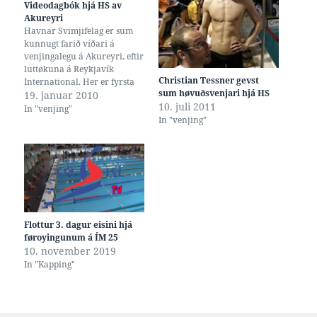
Videodagbók hjá HS av
Akureyri
Havnar Svimjifelag er sum
kunnugt farið víðari á
venjingalegu á Akureyri, eftir
luttøkuna á Reykjavík
Christian Tessner gevst
International. Her er fyrsta
sum høvuðsvenjari hjá HS
brot úr eini 'videodagbók' hjá
19. januar 2010
10. juli 2011
teimum, nú tey eru komin
In "venjing"
In "venjing"
hagar. Sí eisini www.hs.fo
Flottur 3. dagur eisini hjá
føroyingunum á ÍM 25
10. november 2019
In "Kapping"