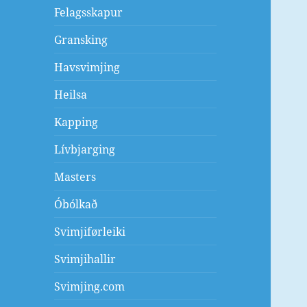
Felagsskapur
Gransking
Havsvimjing
Heilsa
Kapping
Lívbjarging
Masters
Óbólkað
Svimjiførleiki
Svimjihallir
Svimjing.com