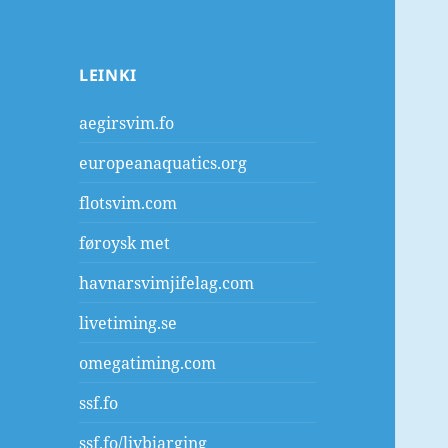
LEINKI
aegirsvim.fo
europeanaquatics.org
flotsvim.com
føroysk met
havnarsvimjifelag.com
livetiming.se
omegatiming.com
ssf.fo
ssf.fo/livbjarging