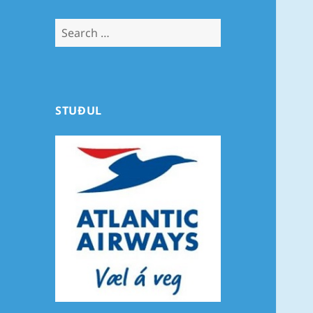
Search
for:
STUÐUL