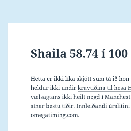
Shaila 58.74 í 100 
Hetta er ikki líka skjótt sum tá ið hon
heldur ikki undir
kravtíðina til hesa
vælsagtans ikki heilt nøgd í Manches
sínar bestu tíðir. Innleiðandi úrslitin
omegatiming.com
.