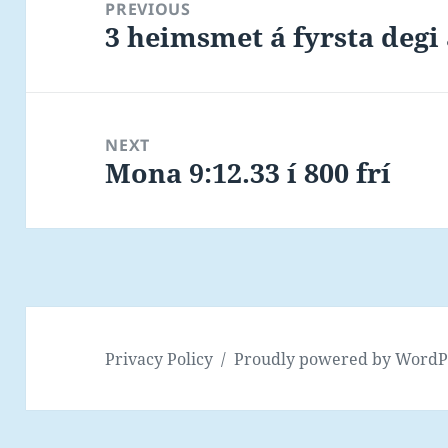
navigation
PREVIOUS
3 heimsmet á fyrsta degi
Previous
post:
NEXT
Mona 9:12.33 í 800 frí
Next
post:
Privacy Policy
Proudly powered by WordP