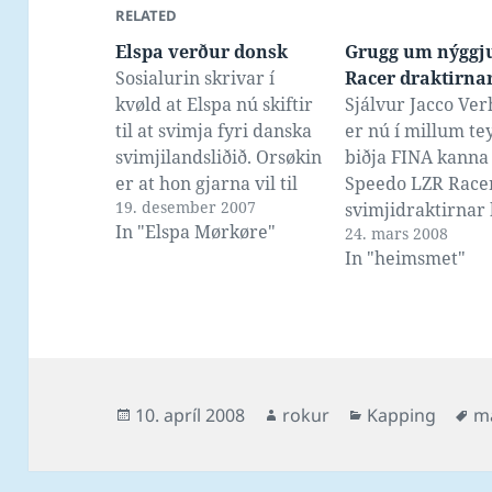
RELATED
Elspa verður donsk
Grugg um nýggj
Sosialurin skrivar í
Racer draktirna
kvøld at Elspa nú skiftir
Sjálvur Jacco Ve
til at svimja fyri danska
er nú í millum te
svimjilandsliðið. Orsøkin
biðja FINA kanna
er at hon gjarna vil til
Speedo LZR Race
19. desember 2007
OL, ið sum kunnugt ikki
svimjidraktirnar 
In "Elspa Mørkøre"
24. mars 2008
ber til við føroyska
til at tryggja fair 
In "heimsmet"
landsliðnum. Støðan er í
Sum hann sigur, 
løtuni tann, at Elspa
svimjiheimurin ræ
umvegis danska
kanna fyri dopin
svimjisambandið hevur
ger hinvegin ov lít
søkt um at fáa loyvi sítt
at kanna klæði s
flutt til…
týðiligvís hava ei
Posted
Author
Categories
Ta
10. apríl 2008
rokur
Kapping
m
ávirkan á…
on