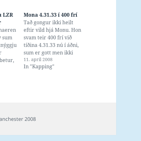
u LZR
Mona 4.31.33 í 400 frí
r
Tað gongur ikki heilt
rhaeren
eftir vild hjá Monu. Hon
y sum
svam teir 400 frí við
 nýggju
tíðina 4.31.33 nú í áðni,
r
sum er gott men ikki
11. apríl 2008
betur,
persónligt met (tað er
In "Kapping"
play.
4.27.96 sambært top 10
so ger
listanum her á
tt í at
susvim.com). Jón
g, men
skrivaði eitt sindur um
ið til
teir 800 í gjár í dagbók
um
sína á sudurras.fo…
na
gs
anchester 2008