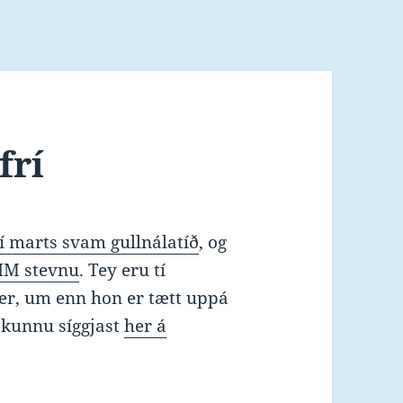
frí
í marts svam gullnálatíð
, og
 HM stevnu
. Tey eru tí
ter, um enn hon er tætt uppá
i kunnu síggjast
her á