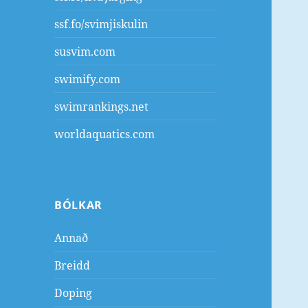
ssf.fo/svimjiskulin
susvim.com
swimify.com
swimrankings.net
worldaquatics.com
BÓLKAR
Annað
Breidd
Doping