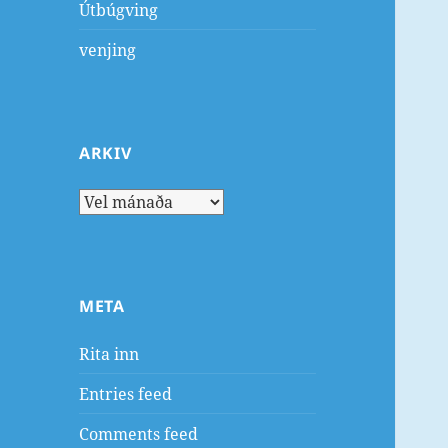
Útbúgving
venjing
ARKIV
Arkiv
META
Rita inn
Entries feed
Comments feed