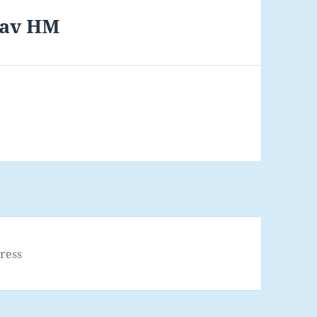
 av HM
ress