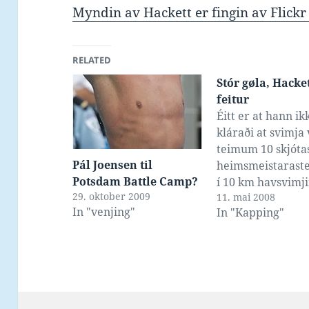
Myndin av Hackett er fingin av Flickr
RELATED
Stór gøla, Hacket
feitur
Éitt er at hann ik
kláraði at svimja 
teimum 10 skjóta
Pál Joensen til
heimsmeistarast
Potsdam Battle Camp?
í 10 km havsvimj
29. oktober 2009
11. mai 2008
seinasta sunnuda
In "venjing"
In "Kapping"
enntá varð koll
fyri at órógva ei
svimjara, og harv
misti kjansin fyri 
luttaka í havsvim
OL. Men tá ið ha