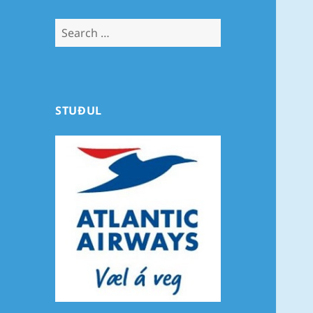
Search
for:
STUÐUL