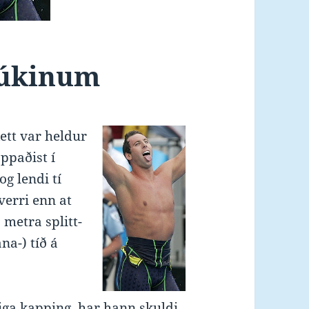
búkinum
ett var heldur
appaðist í
g lendi tí
verri enn at
 metra splitt-
na-) tíð á
iga kapping, har hann skuldi