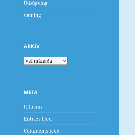
Útbúgving
venjing
ARKIV
Arkiv
META
Rita inn
Entries feed
Comments feed