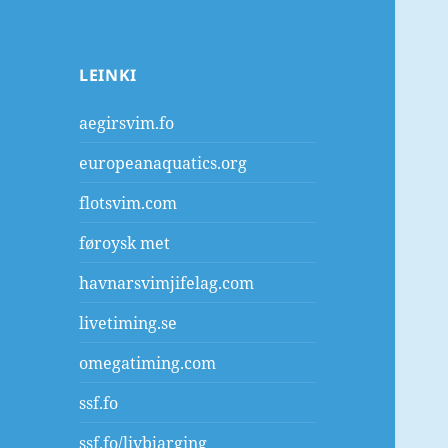
LEINKI
aegirsvim.fo
europeanaquatics.org
flotsvim.com
føroysk met
havnarsvimjifelag.com
livetiming.se
omegatiming.com
ssf.fo
ssf.fo/livbjarging