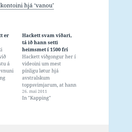
 kontoini hjá ‘vanou’
t er
Hackett svam víðari,
tá ið hann setti
ki
heimsmet í 1500 frí
við
Hackett viðgongur her í
stu á
videoini um mest
evnuni
pínligu løtur hjá
ing
avstralskum
g, og
toppsvimjarum, at hann
26. mai 2011
dømdur
misti talið hina ferð í
In "Kapping"
n annan
2001, tá ið hann við
ið
tíðini 14:10.10 setti
at
heimsmet í 1500 frí á
jing á
stuttgeil, og tí valdi at
nn
gera saltovending og