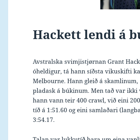
Hackett lendi á 
Avstralska svimjistjørnan Grant Hack
óheldigur, tá hann síðsta vikuskifti k
Melbourne. Hann gleið á skamlinum, o
pladask á búkinum. Men tað var ikki 
hann vann teir 400 crawl, við eini 200
tíð á 1:51.60 og eini samlaðari (langba
3:54.17.
Talan var lukkutíð bara um eina vanl