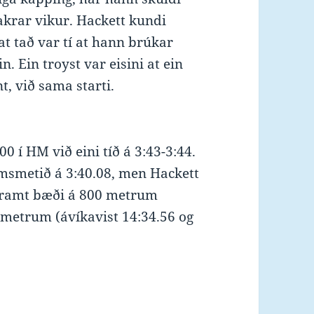
krar vikur. Hackett kundi
 at tað var tí at hann brúkar
in. Ein troyst var eisini at ein
t, við sama starti.
00 í HM við eini tíð á 3:43-3:44.
msmetið á 3:40.08, men Hackett
mframt bæði á 800 metrum
0 metrum (ávíkavist 14:34.56 og