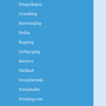
Felagsskapur
Gransking
Havsvimjing
Heilsa
Kapping
Lívbjarging
Masters
Óbólkað
Svimjiførleiki
Svimjihallir
Svimjing.com