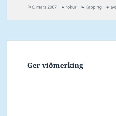
hartil kom upp o
Posted
Author
Categories
Ta
6. mars 2007
rokur
Kapping
av
on
Ger viðmerking