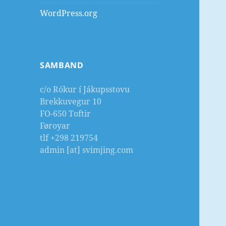
WordPress.org
SAMBAND
c/o Rókur í Jákupsstovu
Brekkuvegur 10
FO-650 Toftir
Føroyar
tlf +298 219754
admin [at] svimjing.com