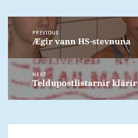
Post
navigation
PREVIOUS
Ægir vann HS-stevnuna
Previous
post:
NEXT
Teldupostlistarnir klárir
Next
post: