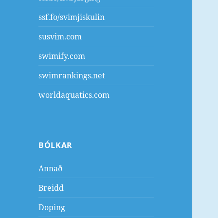
ssf.fo/svimjiskulin
susvim.com
swimify.com
swimrankings.net
worldaquatics.com
BÓLKAR
Annað
Breidd
Doping