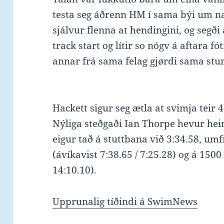
testa seg áðrenn HM í sama býi um na
sjálvur flenna at hendingini, og segði
track start og lítir so nógv á aftara fót
annar frá sama felag gjørdi sama stun
Hackett sigur seg ætla at svimja teir 4
Nýliga steðgaði Ian Thorpe hevur hei
eigur tað á stuttbana við 3:34.58, u
(ávíkavist 7:38.65 / 7:25.28) og á 150
14:10.10).
Upprunalig tíðindi á SwimNews