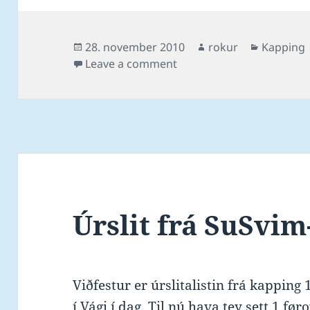
Posted
Author
Categori
28. november 2010
rokur
Kapping
on
on Úrslit og hagtøl frá Su
Leave a comment
Úrslit frá SuSvim
Viðfestur er úrslitalistin frá kapping
í Vági í dag. Til nú hava tey sett 1 fø