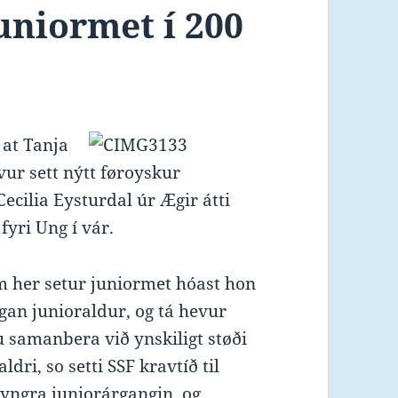
juniormet í 200
 at Tanja
ur sett nýtt føroyskur
 Cecilia Eysturdal úr Ægir átti
fyri Ung í vár.
m her setur juniormet hóast hon
ligan junioraldur, og tá hevur
u samanbera við ynskiligt støði
ri, so setti SSF kravtíð til
 yngra juniorárgangin, og