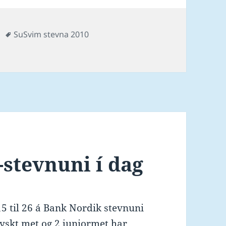
es
Tags
SuSvim stevna 2010
Svim-stevnuni 27. – 28. nov. 2010
-stevnuni í dag
 15 til 26 á Bank Nordik stevnuni
royskt met og 2 juniormet har