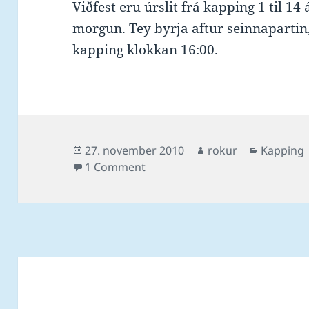
Viðfest eru úrslit frá kapping 1 til 14
morgun. Tey byrja aftur seinnapartin
kapping klokkan 16:00.
Posted
Author
Categori
27. november 2010
rokur
Kapping
on
on Úrslit frá SuSvim-stevnuni 
1 Comment