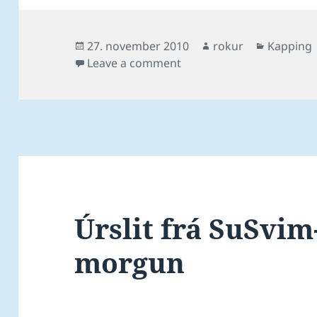
Posted
Author
Categori
27. november 2010
rokur
Kapping
on
on Magnus 2:10.51 og jun
Leave a comment
Úrslit frá SuSvim
morgun