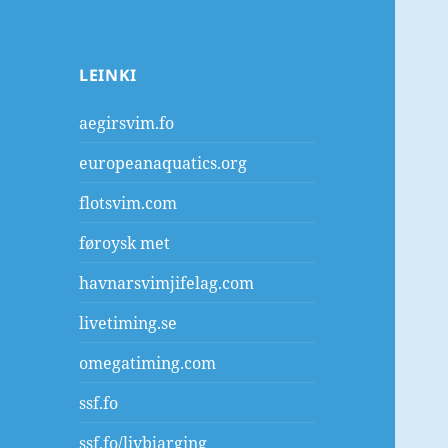
LEINKI
aegirsvim.fo
europeanaquatics.org
flotsvim.com
føroysk met
havnarsvimjifelag.com
livetiming.se
omegatiming.com
ssf.fo
ssf.fo/livbjarging