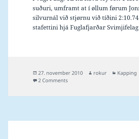
suðuri, umframt at í øllum førum Jo
silvurnál við stjørnu við tíðini 2:10.74
stafettini hjá Fuglafjarðar Svimjifelag
Posted
Author
Categori
27. november 2010
rokur
Kapping
on
on Úrslit frá SuSvim-stevnuni 
2 Comments