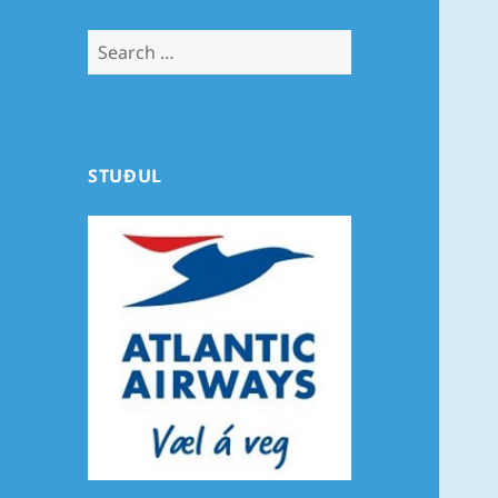
Search
for:
STUÐUL