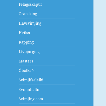
Felagsskapur
Gransking
Havsvimjing
Heilsa
Kapping
Lívbjarging
Masters
Óbólkað
Svimjiførleiki
Svimjihallir
Svimjing.com