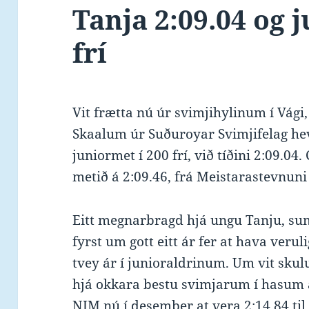
Tanja 2:09.04 og 
frí
Vit frætta nú úr svimjihylinum í Vági,
Skaalum úr Suðuroyar Svimjifelag hev
juniormet í 200 frí, við tíðini 2:09.04.
metið á 2:09.46, frá Meistarastevnuni 
Eitt megnarbragd hjá ungu Tanju, su
fyrst um gott eitt ár fer at hava veru
tvey ár í junioraldrinum. Um vit skul
hjá okkara bestu svimjarum í hasum ald
NJM nú í desember at vera 2:14.84 til