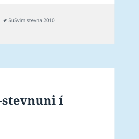
es
Tags
SuSvim stevna 2010
iormet í 200 blandað
-stevnuni í