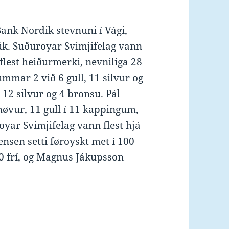
Bank Nordik stevnuni í Vági,
rúk. Suðuroyar Svimjifelag vann
flest heiðurmerki, nevniliga 28
ummar 2 við 6 gull, 11 silvur og
 12 silvur og 4 bronsu. Pál
høvur, 11 gull í 11 kappingum,
yar Svimjifelag vann flest hjá
ensen setti
føroyskt met í 100
0 frí
, og Magnus Jákupsson
 SuSvim-stevnuni 27. – 28. nov. 2010