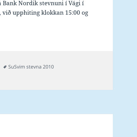
 á Bank Nordik stevnuni í Vági í
, við upphiting klokkan 15:00 og
es
Tags
SuSvim stevna 2010
í morgun