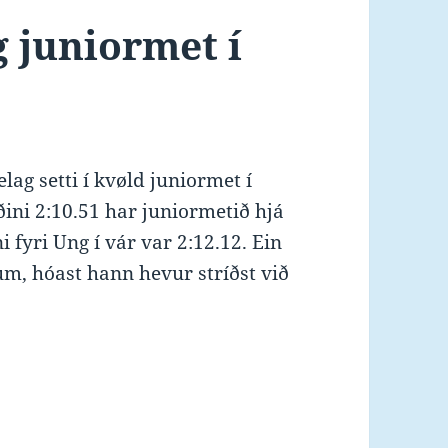
g juniormet í
ag setti í kvøld juniormet í
ðini 2:10.51 har juniormetið hjá
fyri Ung í vár var 2:12.12. Ein
m, hóast hann hevur stríðst við