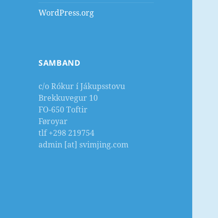
WordPress.org
SAMBAND
c/o Rókur í Jákupsstovu
Brekkuvegur 10
FO-650 Toftir
Føroyar
tlf +298 219754
admin [at] svimjing.com