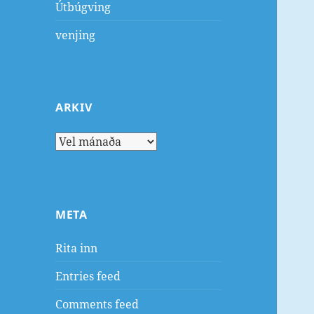
Útbúgving
venjing
ARKIV
Arkiv
META
Rita inn
Entries feed
Comments feed