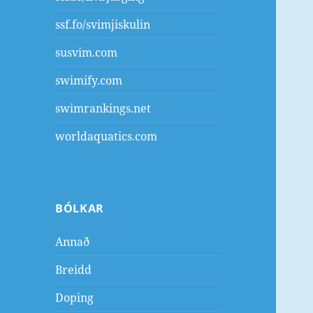
ssf.fo/svimjiskulin
susvim.com
swimify.com
swimrankings.net
worldaquatics.com
BÓLKAR
Annað
Breidd
Doping