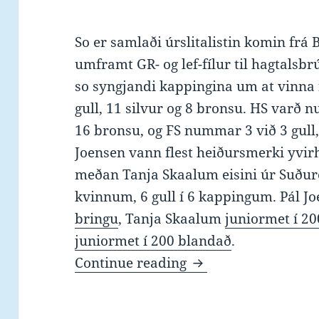
So er samlaði úrslitalistin komin frá 
umframt GR- og lef-fílur til hagtalsb
so syngjandi kappingina um at vinna 
gull, 11 silvur og 8 bronsu. HS varð n
16 bronsu, og FS nummar 3 við 3 gull,
Joensen vann flest heiðursmerki yvir
meðan Tanja Skaalum eisini úr Suðuro
kvinnum, 6 gull í 6 kappingum. Pál Jo
bringu
, Tanja Skaalum
juniormet í 20
juniormet í 200 blandað
.
Úrslit og hagtøl frá
Continue reading