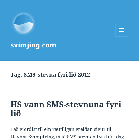
MENU
svimjing.com
AND
WIDGETS
Tag:
SMS-stevna fyri lið 2012
HS vann SMS-stevnuna fyri
lið
Tað gjørdist til ein rættiligan greiðan sigur til
Havnar Svimjifelag, tá ið SMS-stevnan fyri lið i dag