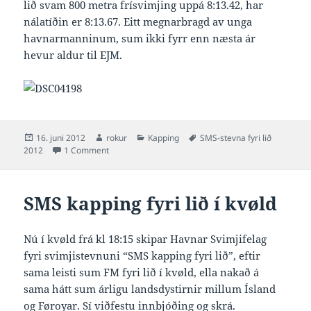
lið svam 800 metra frísvimjing uppá 8:13.42, har
nálatíðin er 8:13.67. Eitt megnarbragd av unga
havnarmanninum, sum ikki fyrr enn næsta ár
hevur aldur til EJM.
Posted
Author
Categories
Tags
16. juni 2012
rokur
Kapping
SMS-stevna fyri lið
on
on Óli Mortensen 8:13.42 og gullnál við stjørnu í 800 
2012
1 Comment
SMS kapping fyri lið í kvøld
Nú í kvøld frá kl 18:15 skipar Havnar Svimjifelag
fyri svimjistevnuni “SMS kapping fyri lið”, eftir
sama leisti sum FM fyri lið í kvøld, ella nakað á
sama hátt sum árligu landsdystirnir millum Ísland
og Føroyar. Sí viðfestu innbjóðing og skrá.