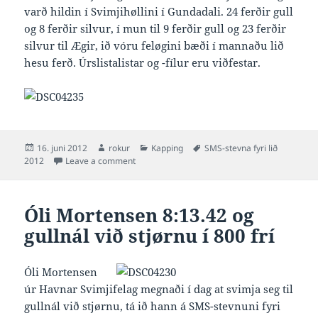
varð hildin í Svimjihøllini í Gundadali. 24 ferðir gull
og 8 ferðir silvur, í mun til 9 ferðir gull og 23 ferðir
silvur til Ægir, ið vóru feløgini bæði í mannaðu lið
hesu ferð. Úrslistalistar og -fílur eru viðfestar.
Posted
Author
Categories
Tags
16. juni 2012
rokur
Kapping
SMS-stevna fyri lið
on
on HS vann SMS-stevnuna fyri lið
2012
Leave a comment
Óli Mortensen 8:13.42 og
gullnál við stjørnu í 800 frí
Óli Mortensen
úr Havnar Svimjifelag megnaði í dag at svimja seg til
gullnál við stjørnu, tá ið hann á SMS-stevnuni fyri