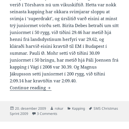
verið í Tórshavn nú um vikuskiftið. Hetta var nokk
seinasta kapping har okkara svimjarar sloppu at
svimja í ‘superdrakt’, og úrslitið varð eisini at minst
trý juniormet vórðu sett. Birita Debes betraði um sítt
juniormet í 50 rygg, við tíðini 29.46 har metið hjá
henni frá landsdystinum herfyri var 29.62, og
kláraði harvið eisini kravtíð til EM í Budapest í
summar. Pauli Ø. Mohr setti við tíðini 30.09
juniormet í 50 bringu, har metið hjá Páli Joensen frá
kapping í Vági í 2008 var 30.39. Og Magnus
Jákupsson setti juniormet í 200 rygg, við tíðini
2:09.14 har kravtíðin var 2:09.40.
Úrslit frá SMS Christmas Sprint 2009
Continue reading
Posted
Author
Categories
Tags
20. desember 2009
rokur
Kapping
SMS Christmas
on
on Úrslit frá SMS Christmas Sprint 2009
Sprint 2009
3 Comments