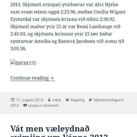
2013. Skjótasti svimjari yvirhøvur var Alvi Hjelm
sum svam teinin uppá 2:23.96, meðan Cecilia Wigant
Eysturdal var skjótasta kvinna við tíðini 2:36.92.
Skjótasti maður yvir 25 ár var Remi Lamhauge við
2:45.63, og skjótastu kvinnur yvir 25 tær báðar
systrarnar Annika og Rannvá Jacobsen við somu tíð
3:03.38.
Úrslit frá Svimjingini um Vánna 2013
Continue reading
Posted
Author
Categories
Tags
17. august 2013
rokur
Kapping
Sjómannadagurin
on
on Úrslit frá Svimjingini um Vánna 2013
2013
Leave a comment
Vát men væleydnað