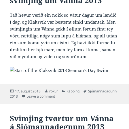
svimjing um Vánna 2013
Tað hevur verið ein nokk so vátur dagur um landið
í dag, og Klaksvík var bestemt einki undantak. Men
svimjingin um Vánna gekk í øllum førum fínt; tey
vóru rættiliga nógv sum lupu á bláman, og øll uttan
ein sum komu yvirum eisini. Eg havi ikki formellu
úrslitini her hjá mær, men tey fara at koma, saman
við myndum og video og sovorðnum.
Posted
Author
Categories
Tags
17. august 2013
rokur
Kapping
Sjómannadagurin
on
on Vát men væleydnað svimjing um Vánna 20
2013
Leave a comment
Svimjing tvørtur um Vánna
á Sjómannadegnum 2013