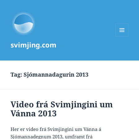
MENU
svimjing.com
AND
WIDGETS
Tag:
Sjómannadagurin 2013
Video frá Svimjingini um
Vánna 2013
Her er video frá Svimjingini um Vánna á
Sjómannadegnum 2013, umframt frá