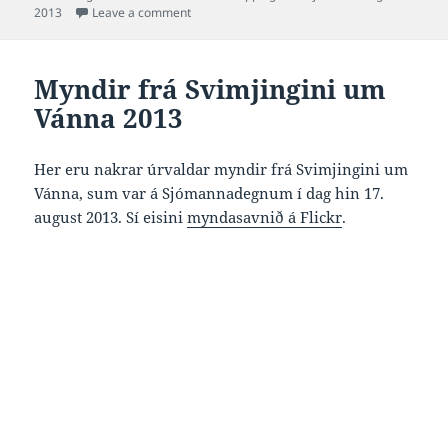
on
on Video frá Svimjingini um Vánna 2013
2013
Leave a comment
Myndir frá Svimjingini um
Vánna 2013
Her eru nakrar úrvaldar myndir frá Svimjingini um
Vánna, sum var á Sjómannadegnum í dag hin 17.
august 2013. Sí eisini
myndasavnið á Flickr
.