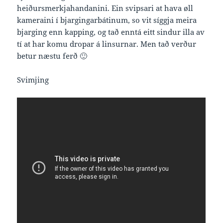
heiðursmerkjahandanini. Ein svipsari at hava øll
kameraini í bjargingarbátinum, so vit síggja meira
bjarging enn kapping, og tað enntá eitt sindur illa av
tí at har komu dropar á linsurnar. Men tað verður
betur næstu ferð 🙂
Svimjing