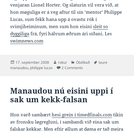
venjaran Lionel Horter. Og slaturin vil vera við, at
hon møguliga er á veg aftur til sín ‘mentor’ Philippe
Lucas, sum fekk hana upp á ovastu rók í
svimjiheiminum, men sum hon eisini
sleit so
dyggiliga
frá, fyri hálvum øðrum ári síðani. Les
swimnews.com
Posted
Author
Categories
Tags
17. september 2008
rokur
Óbólkað
laure
on
on Manaudou á veg aftur til Lu
manaudou
,
philippe lucas
2 Comments
Manaudou nú eisini uppi í
sak um kekk-falsan
Hon varð sambært
hesi grein í timedfinals.com
tikin
av fronsku løgregluni, í sambandi við eina sak um
falskar kekkar. Men eftir øllum at døma er tað meira