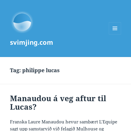
MENU
svimjing.com
AND
WIDGETS
Tag:
philippe lucas
Manaudou á veg aftur til
Lucas?
Franska Laure Manaudou hevur sambært L’Equipe
sagt upp samstarvið við felagið Mulhouse og