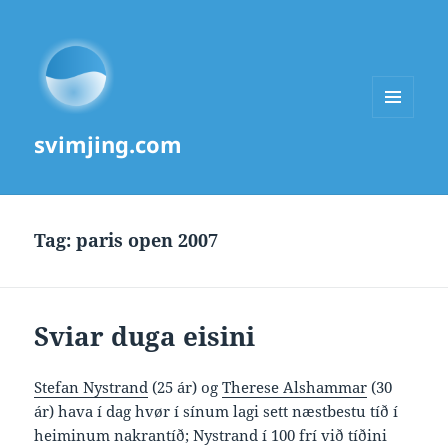
MENU
svimjing.com
AND
WIDGETS
Tag:
paris open 2007
Sviar duga eisini
Stefan Nystrand
(25 ár) og
Therese Alshammar
(30
ár) hava í dag hvør í sínum lagi sett næstbestu tíð í
heiminum nakrantíð; Nystrand í 100 frí við tíðini