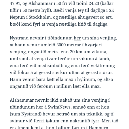
47.91, og Alshammar í 50 frí við tíðini 24.23 (báðar
tíðir í 50 metra hyli). Bæði venja tey til dagliga í
SK
Neptun
í Stockholm, og rættiliga áhugavert so eru
bæði kend fyri at venja rættiliga lítið til dagliga.
Nystrand nevnir í tíðindunum
her
um sína venjing,
at hann venur umleið 3000 metrar í hvørjari
venjing, ongantíð meira enn 20 km um vikuna,
umframt at venja tvær ferðir um vikuna á landi,
eina ferð við medisinbólti og eina ferð vekttrening
við fokus á at gerast sterkur uttan at gerast stórur.
Hann venur bara lætt ella max í hylinum, og altso
ongantíð við ferðum í millum lætt ella max.
Alshammar nevnir ikki nakað um sína venjing í
tíðindunum
her
á SwimNews, annað enn at hon
(sum Nystrand) hevur betrað um sín teknikk, og tí
svimur við færri tøkum enn nakrantíð fyrr. Men tað
er alment kent at hon í øllum førum í Hamburg