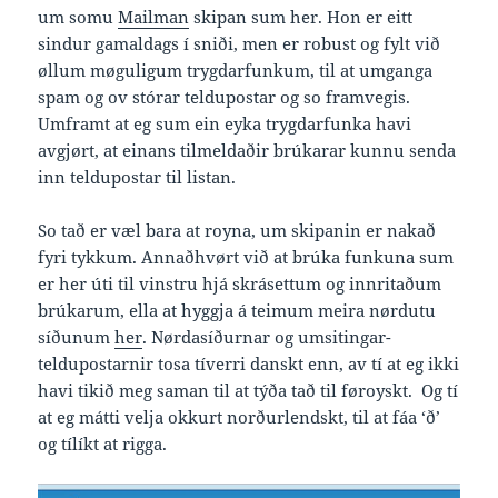
um somu
Mailman
skipan sum her. Hon er eitt
sindur gamaldags í sniði, men er robust og fylt við
øllum møguligum trygdarfunkum, til at umganga
spam og ov stórar teldupostar og so framvegis.
Umframt at eg sum ein eyka trygdarfunka havi
avgjørt, at einans tilmeldaðir brúkarar kunnu senda
inn teldupostar til listan.
So tað er væl bara at royna, um skipanin er nakað
fyri tykkum. Annaðhvørt við at brúka funkuna sum
er her úti til vinstru hjá skrásettum og innritaðum
brúkarum, ella at hyggja á teimum meira nørdutu
síðunum
her
. Nørdasíðurnar og umsitingar-
teldupostarnir tosa tíverri danskt enn, av tí at eg ikki
havi tikið meg saman til at týða tað til føroyskt. Og tí
at eg mátti velja okkurt norðurlendskt, til at fáa ‘ð’
og tílíkt at rigga.