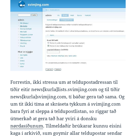
Forrestin, ikki stressa um at teldupostadressan til
tíðir eitir news[kurla]lists.svimjing.com og til tíðir
news[kurla]svimjing.com, tí báðar gera tað sama. Og
um tit ikki tíma at skráseta tykkum á svimjing.com
bara fyri at sleppa á teldupostlistan, so riggar tað
útmerkað at gera tað har yviri á donsku
nørdasíðunum
. Tilmeldaðir brúkarar kunnu eisini
kaga í
arkivið
, sum goymir allar teldupostar sendar