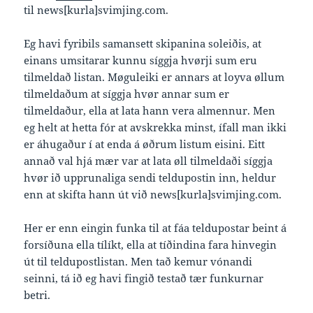
til news[kurla]svimjing.com.
Eg havi fyribils samansett skipanina soleiðis, at
einans umsitarar kunnu síggja hvørji sum eru
tilmeldað listan. Møguleiki er annars at loyva øllum
tilmeldaðum at síggja hvør annar sum er
tilmeldaður, ella at lata hann vera almennur. Men
eg helt at hetta fór at avskrekka minst, ífall man ikki
er áhugaður í at enda á øðrum listum eisini. Eitt
annað val hjá mær var at lata øll tilmeldaði síggja
hvør ið upprunaliga sendi teldupostin inn, heldur
enn at skifta hann út við news[kurla]svimjing.com.
Her er enn eingin funka til at fáa teldupostar beint á
forsíðuna ella tílíkt, ella at tíðindina fara hinvegin
út til teldupostlistan. Men tað kemur vónandi
seinni, tá ið eg havi fingið testað tær funkurnar
betri.