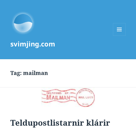
MENU
svimjing.com
AND
WIDGETS
Tag:
mailman
Teldupostlistarnir klárir