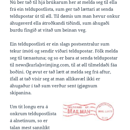
Nú ber tað til hjá brúkarum her at melda seg til ella
frá ein teldupostlista, sum ger tað lættari at senda
teldupostar út til øll. Til dømis um man hevur onkur
áhugaverd ella átroðkandi tíðindi, sum áhugaði
burdu fingið at vitað um beinan veg.
Ein teldupostlisti er ein slags postsentralur sum
tekur ímóti og sendir víðari teldupostar. Fólk melda
seg til tænastuna; og so er bara at senda teldupostar
til news[kurla]svimjing.com, til at øll tilmeldaði fáa
boðini. Og øvut er tað lætt at melda seg frá aftur,
ífall at tað vísir seg at man allíkavæl ikki er
áhugaður í tað sum verður sent ígjøgnum
skipanina.
Um tit longu eru á
onkrum teldupostlista
á alnetinum, so er
talan mest sannlíkt