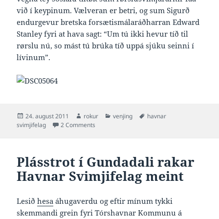
við í keypinum. Vælveran er betri, og sum Sigurð
endurgevur bretska forsætismálaráðharran Edward
Stanley fyri at hava sagt: “Um tú ikki hevur tíð til
rørslu nú, so mást tú brúka tíð uppá sjúku seinni í
lívinum”.
Posted
Author
Categories
Tags
24. august 2011
rokur
venjing
havnar
on
on Svensku NVL skriva um rørsluverkætlanina
svimjifelag
2 Comments
Plásstrot í Gundadali rakar
Havnar Svimjifelag meint
Lesið
hesa
áhugaverdu og eftir mínum tykki
skemmandi grein fyri Tórshavnar Kommunu á