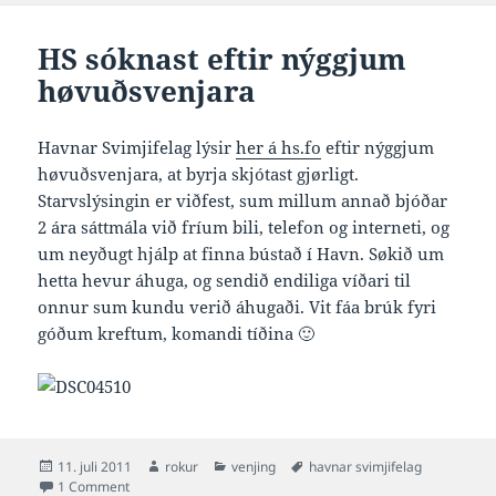
HS sóknast eftir nýggjum
høvuðsvenjara
Havnar Svimjifelag lýsir
her á hs.fo
eftir nýggjum
høvuðsvenjara, at byrja skjótast gjørligt.
Starvslýsingin er viðfest, sum millum annað bjóðar
2 ára sáttmála við fríum bili, telefon og interneti, og
um neyðugt hjálp at finna bústað í Havn. Søkið um
hetta hevur áhuga, og sendið endiliga víðari til
onnur sum kundu verið áhugaði. Vit fáa brúk fyri
góðum kreftum, komandi tíðina 🙂
Posted
Author
Categories
Tags
11. juli 2011
rokur
venjing
havnar svimjifelag
on
on HS sóknast eftir nýggjum høvuðsvenjara
1 Comment