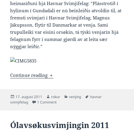
heimasíðuni hjá Havnar Svimjifelag: “Plásstrotið í
hylinum í Gundadali er nú beinleiðis atvoldin til, at
fremsti svimjari í Havnar Svimjifelag, Magnus
Jákupsson, flytir til Danmarkar at venja. Sami
trupulleiki var eisini orsøkin, tá týski venjarin hjá
felagnum fyrr í summar gjørdi av at leita sær
nýggjar leiðir.”
Plásstrot í Gundadali rakar Havnar Svi
Continue reading
Posted
Author
Categories
Tags
17. august 2011
rokur
venjing
havnar
on
on Plásstrot í Gundadali rakar Havnar Svimjife
svimjifelag
1 Comment
Ólavsøkusvimjingin 2011