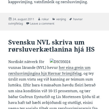
kappsvimjing, vatnfimleik og rørslusvimjing.
Posted
Author
Categories
Tags
24. august 2011
rokur
venjing
havnar
on
on Havnar Svimjifelag givið út faldara í 
svimjifelag
Leave a comment
Svensku NVL skriva um
rørsluverkætlanina hjá HS
Nordiskt nätverk för
vuxnas lärande (NVL) hevur
her eina grein um
rørslusvimjingina hjá Havnar Svimjifelag
, og tey
úrslit sum vístu seg við kanning av teimum sum
luttóku. Eftir bara 4 mánaðum høvdu fleiri betrað
um sína konditión við 10-15 prosentum, og tær
báðar Guðrun Eysturlíð og Lis Mortensen ljóða til at
hava haft tað bæði avbjóðandi og stuttligt, eisini
vegna tey sosialu tiltøk sum rørslusvimjararnir fáa