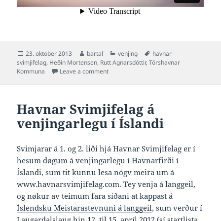
Posted
Author
Categories
Tags
23. oktober 2013
bartal
venjing
havnar
on
svimjifelag
,
Heðin Mortensen
,
Rutt Agnarsdóttir
,
Tórshavnar
on HS-svimjari í reklamufilmi
Kommuna
Leave a comment
Havnar Svimjifelag á
venjingarlegu í Íslandi
Svimjarar á 1. og 2. liði hjá Havnar Svimjifelag er í
hesum døgum á venjingarlegu í Havnarfirði í
Íslandi, sum tit kunnu lesa nógv meira um á
www.havnarsvimjifelag.com. Tey venja á langgeil,
og nøkur av teimum fara síðani at kappast á
Íslendsku Meistarastevnuni á langgeil
, sum verður í
Laugardalslaug hin 12. til 15. apríl 2012 (sí startlista