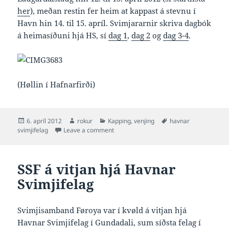
her
), meðan restin fer heim at kappast á stevnu í
Havn hin 14. til 15. apríl. Svimjararnir skriva dagbók
á heimasíðuni hjá HS, sí
dag 1
,
dag 2
og
dag 3-4
.
(Høllin í Hafnarfirði)
Posted
Author
Categories
Tags
6. apríl 2012
rokur
Kapping
,
venjing
havnar
on
on Havnar Svimjifelag á venjingarlegu í Í
svimjifelag
Leave a comment
SSF á vitjan hjá Havnar
Svimjifelag
Svimjisamband Føroya var í kvøld á vitjan hjá
Havnar Svimjifelag í Gundadali, sum síðsta felag í