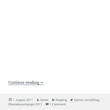
Ólavsøkusvimjingin 2011
Continue reading
Posted
Author
Categories
Tags
1. august 2011
bartal
Kapping
havnar svimjifelag
,
on
on Ólavsøkusvimjingin 2011
Ólavsøkusvimjingin 2011
1 Comment