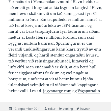
Formaðurin í Mentamálanevndini í Havn heldur at
tað er eitt gott hugskot at fáa bygt ein langhyl í Havn,
men hevur skálkin við um tað kann gerast fyri 35
milliónir krónur. Ein trupulleiki er millum annað at
tað fer at krevja niðurtøku av ÍSF-húsinum, og
hartil var bara terapihylurin fyri fáum árum síðani
mettur at kosta fleiri milliónir krónur, sum skal
byggjast millum hallirnar. Spurningurin er um
verandi umklæðingarrúm kann klára trýstið av enn
fleiri vitjandi, og hartil stendur ongastaðni hvussu
tað verður við reinsingarútbúnaði, hitaverki og
luftskifti. Men endamálið er skilt, at ein betri høll
fer at síggjast aftur í frískum og væl nøgdum
borgarum, umframt at vit tá betur kunnu bjóða
útlendskari svimjielitu til viðkomandi kappingar á
heimavølli. Les t.d.
jogvanarge.com
og
Vágaportalin
.
Posted
Author
Categories
Tags
19. september 2011
rokur
venjing
havnar