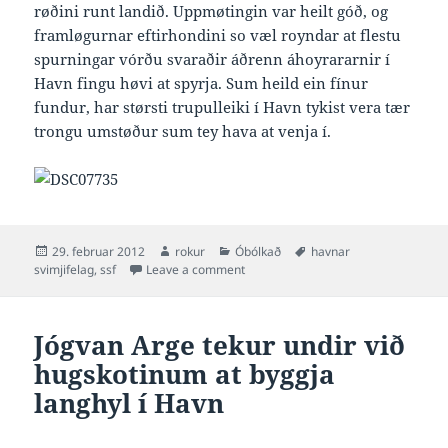
røðini runt landið. Uppmøtingin var heilt góð, og
framløgurnar eftirhondini so væl royndar at flestu
spurningar vórðu svaraðir áðrenn áhoyrararnir í
Havn fingu høvi at spyrja. Sum heild ein fínur
fundur, har størsti trupulleiki í Havn tykist vera tær
trongu umstøður sum tey hava at venja í.
Posted
Author
Categories
Tags
29. februar 2012
rokur
Óbólkað
havnar
on
on SSF á vitjan hjá Havnar Svimjifela
svimjifelag
,
ssf
Leave a comment
Jógvan Arge tekur undir við
hugskotinum at byggja
langhyl í Havn