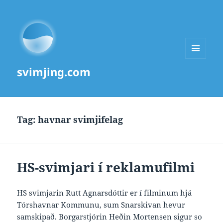
MENU
svimjing.com
AND
WIDGETS
Tag:
havnar svimjifelag
HS-svimjari í reklamufilmi
HS svimjarin Rutt Agnarsdóttir er í filminum hjá
Tórshavnar Kommunu, sum Snarskivan hevur
samskipað. Borgarstjórin Heðin Mortensen sigur so