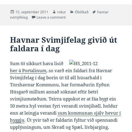
Posted
Author
Categories
Tags
15. september 2011
rokur
Óbólkað
havnar
on
on Nýggjan svimjihyl í Gundadali í 2013
svimjifelag
Leave a comment
Havnar Svimjifelag givið út
faldara í dag
Sum tit sikkurt hava lisið
her á Portalinum
, so varð ein faldari frá Havnar
Svimjifelag í dag borin út til øll húsarhald í
Tórshavnar Kommunu, har formaðurin Eyðun
Húsgarð millum annað sóknast eftir betri
svimjiumstøðum. Teirra uppskot er at fáa bygt ein
50 metra hyl vestan fyri verandi svimjihøll, heldur
enn at leingja verandi
sum kommunan sjálv hevur í
hyggju
. Út yvir tað er faldarin fyltur við spennandi
upplýsningum, um Skvatl og Spæl, lívbjarging,