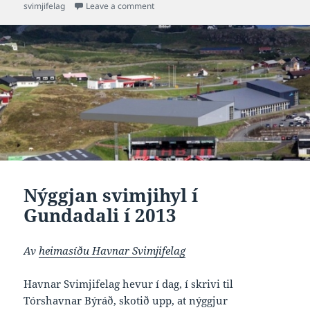
on
on Jógvan Arge tekur undir við hugskotin
svimjifelag
Leave a comment
Nýggjan svimjihyl í
Gundadali í 2013
Av
heimasíðu Havnar Svimjifelag
Havnar Svimjifelag hevur í dag, í skrivi til
Tórshavnar Býráð, skotið upp, at nýggjur