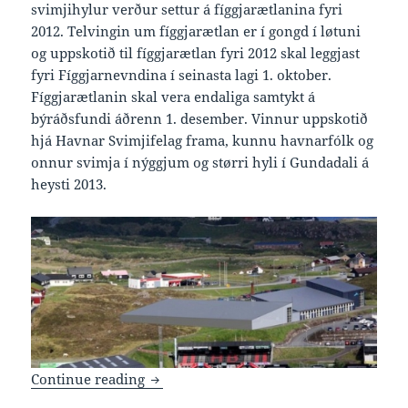
svimjihylur verður settur á fíggjarætlanina fyri
2012. Telvingin um fíggjarætlan er í gongd í løtuni
og uppskotið til fíggjarætlan fyri 2012 skal leggjast
fyri Fíggjarnevndina í seinasta lagi 1. oktober.
Fíggjarætlanin skal vera endaliga samtykt á
býráðsfundi áðrenn 1. desember. Vinnur uppskotið
hjá Havnar Svimjifelag frama, kunnu havnarfólk og
onnur svimja í nýggjum og størri hyli í Gundadali á
heysti 2013.
Nýggjan svimjihyl í Gundadali í 2013
Continue reading