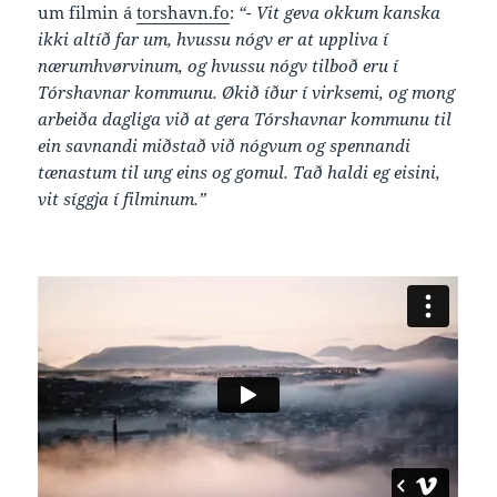
um filmin á
torshavn.fo
:
“- Vit geva okkum kanska
ikki altíð far um, hvussu nógv er at uppliva í
nærumhvørvinum, og hvussu nógv tilboð eru í
Tórshavnar kommunu. Økið íður í virksemi, og mong
arbeiða dagliga við at gera Tórshavnar kommunu til
ein savnandi miðstað við nógvum og spennandi
tænastum til ung eins og gomul. Tað haldi eg eisini,
vit síggja í filminum.”