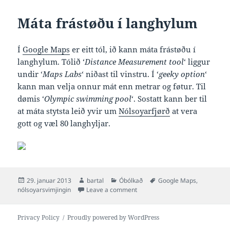
Máta frástøðu í langhylum
Í
Google Maps
er eitt tól, ið kann máta frástøðu í
langhylum. Tólið ‘
Distance Measurement tool
‘ liggur
undir ‘
Maps Labs
‘ niðast til vinstru. Í ‘
geeky option
‘
kann man velja onnur mát enn metrar og føtur. Til
dømis ‘
Olympic swimming pool
‘. Sostatt kann ber til
at máta stytsta leið yvir um
Nólsoyarfjørð
at vera
gott og væl 80 langhyljar.
Posted
Author
Categories
Tags
29. januar 2013
bartal
Óbólkað
Google Maps
,
on
on Máta frástøðu í langhylum
nólsoyarsvimjingin
Leave a comment
Privacy Policy
Proudly powered by WordPress