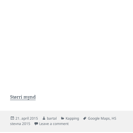
Størri mynd
Posted
Author
Categories
Tags
21. apríl 2015
bartal
Kapping
Google Maps
,
HS
on
on Kúlumynd úr høllini
stevna 2015
Leave a comment