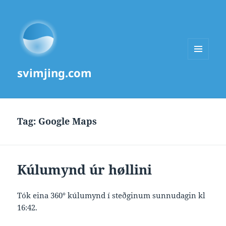
MENU
svimjing.com
AND
WIDGETS
Tag:
Google Maps
Kúlumynd úr høllini
Tók eina 360° kúlumynd í steðginum sunnudagin kl
16:42.