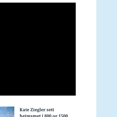
Kate Ziegler sett
heimsmet í 800 og 1500