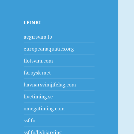
LEINKI
aegirsvim.fo
europeanaquatics.org
flotsvim.com
føroysk met
havnarsvimjifelag.com
livetiming.se
omegatiming.com
ssf.fo
ssf.fo/livbjarging