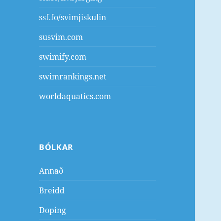
ssf.fo/svimjiskulin
susvim.com
swimify.com
swimrankings.net
worldaquatics.com
BÓLKAR
Annað
Breidd
Doping