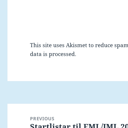
This site uses Akismet to reduce spa
data is processed.
Post
navigation
PREVIOUS
Startlistar til FML/JML 2
Previous