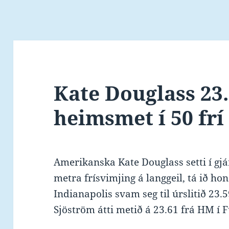
Kate Douglass 23.
heimsmet í 50 frí
Amerikanska Kate Douglass setti í gj
metra frísvimjing á langgeil, tá ið ho
Indianapolis svam seg til úrslitið 23
Sjöström átti metið á 23.61 frá HM í 