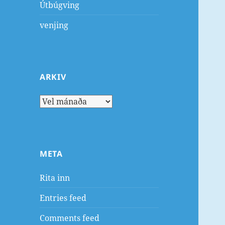
Útbúgving
venjing
ARKIV
Arkiv
META
Rita inn
Entries feed
Comments feed