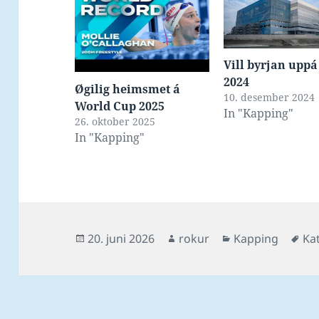
Vill byrjan upp
2024
Øgilig heimsmet á
10. desember 2024
World Cup 2025
In "Kapping"
26. oktober 2025
In "Kapping"
Posted
Author
Categories
Ta
20. juni 2026
rokur
Kapping
Ka
on