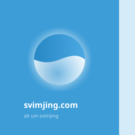
svimjing.com
alt um svimjing