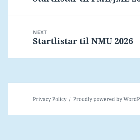
post:
NEXT
Startlistar til NMU 2026
Next
post:
Privacy Policy
Proudly powered by WordP