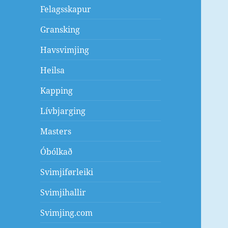
Felagsskapur
Gransking
Havsvimjing
Heilsa
Kapping
Lívbjarging
Masters
Óbólkað
Svimjiførleiki
Svimjihallir
Svimjing.com