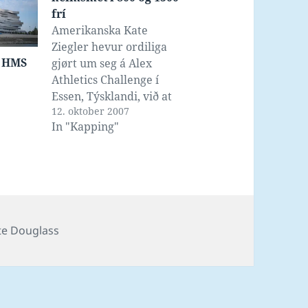
frí
Amerikanska Kate
Ziegler hevur ordiliga
á HMS
gjørt um seg á Alex
Athletics Challenge í
Essen, Týsklandi, við at
12. oktober 2007
taka heimsmetið í 1500
In "Kapping"
frí á stuttbana, og í
somu atløgu seta nýtt
heimsmet í 800 frí.
Nýggju heimsmetini eru
8:09.68 í 800 frí, og
15:42.39 í 1500. Laure
Manadou átti bæði
gs
te Douglass
metini…