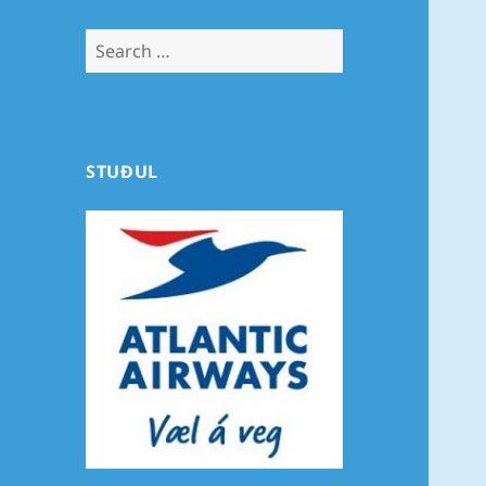
Search
for:
STUÐUL