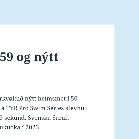
59 og nýtt
árkvøldið nýtt heimsmet í 50
n á TYR Pro Swim Series stevnu í
.59 sekund. Svenska Sarah
Fukuoka í 2023.