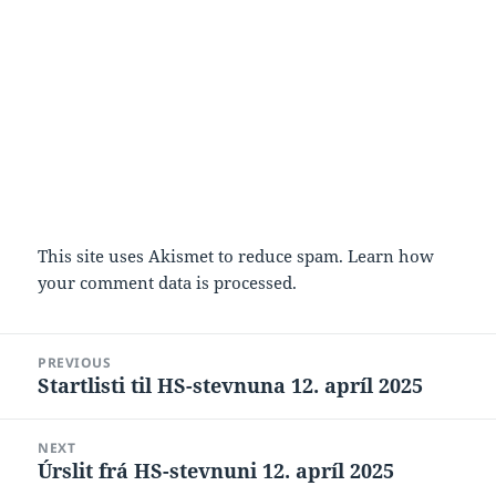
This site uses Akismet to reduce spam.
Learn how
your comment data is processed.
Post
PREVIOUS
navigation
Startlisti til HS-stevnuna 12. apríl 2025
Previous
post:
NEXT
Úrslit frá HS-stevnuni 12. apríl 2025
Next