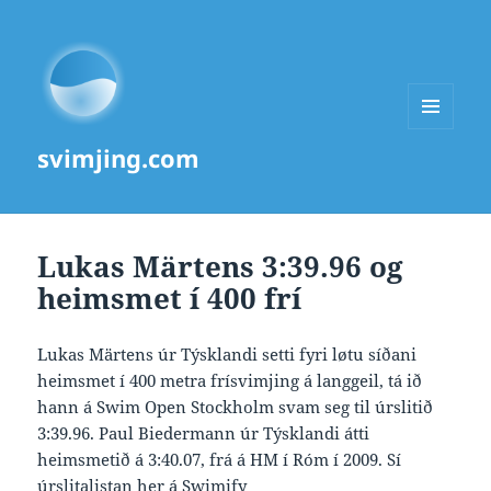
MENU
svimjing.com
AND
WIDGETS
Lukas Märtens 3:39.96 og
heimsmet í 400 frí
Lukas Märtens úr Týsklandi setti fyri løtu síðani
heimsmet í 400 metra frísvimjing á langgeil, tá ið
hann á Swim Open Stockholm svam seg til úrslitið
3:39.96. Paul Biedermann úr Týsklandi átti
heimsmetið á 3:40.07, frá á HM í Róm í 2009. Sí
úrslitalistan
her á Swimify