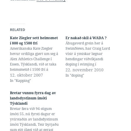
RELATED
Kate Ziegler sett heimsmet
Er nakað skil á WADA ?
í 800 og 1500 frí
Áhugaverd grein her á
Amerikanska Kate Ziegler
SwimNews, har Craig Lord
hevur ordiliga gjørt um seg á
vísir á ymiskar løgnar
Alex Athletics Challenge í
hendingar viðvíkjandi
Essen, Týsklandi, við at taka
doping í svimjing í
heimsmetið í 1500 frí á
seinastuni. 19 ára gamli
22. november 2010
stuttbana, og í somu atløgu
12. oktober 2007
Maxim Shcherbakov úr
In "doping"
seta nýtt heimsmet í 800 frí.
Russlandi fekk herfyri 1 ára
In "Kapping"
Nýggju heimsmetini eru
karantenu fyri í 8 mánaðir at
8:09.68 í 800 frí, og 15:42.39 í
ikki fortelja WADA hvar
Bretar vunnu fyrra dag av
1500. Laure Manadou átti
hann var. Spanski Rafael
landsdystinum ímóti
bæði metini…
Munoz fekk hinvegin ongan
Týsklandi
straff, tí…
Bretar føra við 94 stigum
ímóti 55, nú fyrsti dagur er
yvirstaðin av landsdystinum
ímóti Týsklandi. Teir byrjaðu
sum eitt óløgi við at gerast