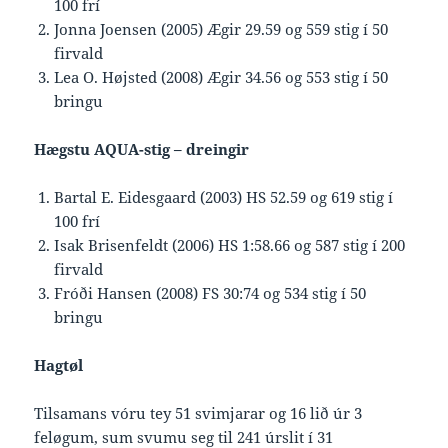
100 frí
Jonna Joensen (2005) Ægir 29.59 og 559 stig í 50
firvald
Lea O. Højsted (2008) Ægir 34.56 og 553 stig í 50
bringu
Hægstu AQUA-stig – dreingir
Bartal E. Eidesgaard (2003) HS 52.59 og 619 stig í
100 frí
Isak Brisenfeldt (2006) HS 1:58.66 og 587 stig í 200
firvald
Fróði Hansen (2008) FS 30:74 og 534 stig í 50
bringu
Hagtøl
Tilsamans vóru tey 51 svimjarar og 16 lið úr 3
feløgum, sum svumu seg til 241 úrslit í 31