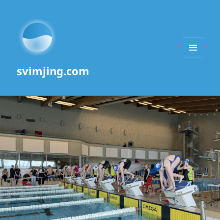
MENU
svimjing.com
AND
WIDGETS