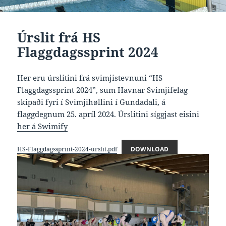
Úrslit frá HS
Flaggdagssprint 2024
Her eru úrslitini frá svimjistevnuni “HS
Flaggdagssprint 2024”, sum Havnar Svimjifelag
skipaði fyri í Svimjihøllini í Gundadali, á
flaggdegnum 25. apríl 2024. Úrslitini síggjast eisini
her á Swimify
HS-Flaggdagssprint-2024-urslit.pdf
DOWNLOAD