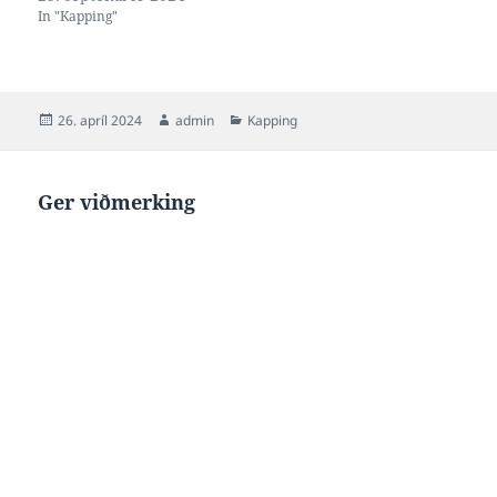
In "Kapping"
Posted
Author
Categories
26. apríl 2024
admin
Kapping
on
Ger viðmerking