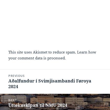
This site uses Akismet to reduce spam.
Learn how
your comment data is processed.
Post
PREVIOUS
navigation
Aðalfundur í Svimjisambandi Føroya
Previous
2024
post:
NEXT
Úttøkuskipan til NMU 2024
Next