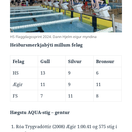
HS Flaggdagssprint 2024. Dann Hjelm eigur myndina
Heiðursmerkjabýti millum feløg
Felag
Gull
Silvur
Bronsur
HS
13
9
6
Ægir
11
9
11
FS
7
11
8
Hægstu AQUA-stig – gentur
Róa Trygvadóttir (2008) Ægir 1:00.41 og 575 stig í