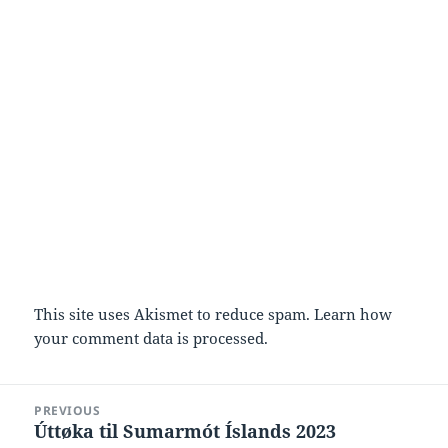
This site uses Akismet to reduce spam.
Learn how
your comment data is processed.
Post
PREVIOUS
navigation
Úttøka til Sumarmót Íslands 2023
Previous