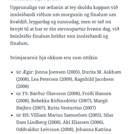
Upprunaliga var ætlanin at tey skuldu kappast við
innleiðandi riðlum um morgunin og finalum um
kvøldið, leygardag og sunnudag, men er tað nú
broytt til at har er éin stevnupartur hvønn dag, við
beinleiðis finalum heldur enn innleiðandi og
finalum.
Svimjararnir hjá okkum eru sum úttikin
úr Ægir: Jonna Joensen (2005), Durita M. Askham
(2008), Lea Petersen (2009), Ragnhild Jacobsen
(2008)
úr FS: Bárður Ólavsson (2008), Fróði Hansen
(2008), Rebekka Róðinsdóttir (2007), Margit
Højbro (2007), Birita Vesturtún (2007)
úr HS: Villiam Marius Samuelsen (2005), Silas
Dam Lindberg (2008), Áki Eliassen (2006),
Oddvaldur Leivsson (2008), Jóhanna Katrina