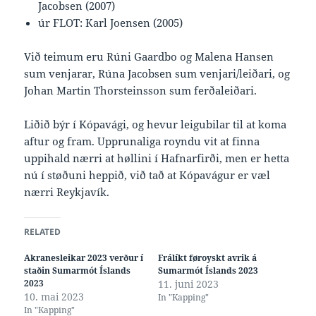
Jacobsen (2007)
úr FLOT: Karl Joensen (2005)
Við teimum eru Rúni Gaardbo og Malena Hansen
sum venjarar, Rúna Jacobsen sum venjari/leiðari, og
Johan Martin Thorsteinsson sum ferðaleiðari.
Liðið býr í Kópavági, og hevur leigubilar til at koma
aftur og fram. Upprunaliga royndu vit at finna
uppihald nærri at høllini í Hafnarfirði, men er hetta
nú í støðuni heppið, við tað at Kópavágur er væl
nærri Reykjavík.
RELATED
Akranesleikar 2023 verður í
Frálíkt føroyskt avrik á
staðin Sumarmót Íslands
Sumarmót Íslands 2023
2023
11. juni 2023
10. mai 2023
In "Kapping"
In "Kapping"