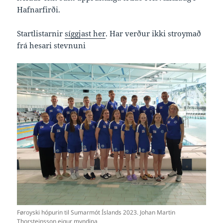
Hafnarfirði.
Startlistarnir
síggjast her
. Har verður ikki stroymað
frá hesari stevnuni
Føroyski hópurin til Sumarmót Íslands 2023. Johan Martin
Thorsteinsson eigur myndina