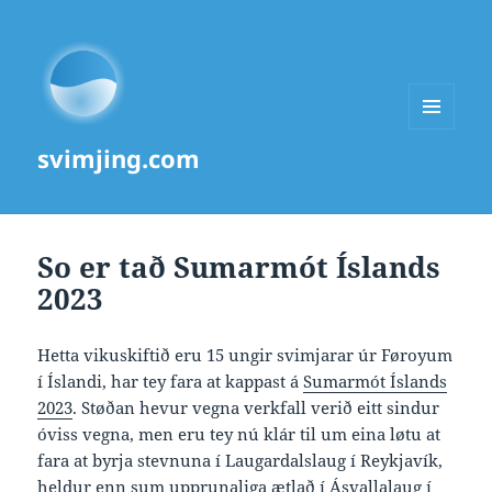
MENU
svimjing.com
AND
WIDGETS
So er tað Sumarmót Íslands
2023
Hetta vikuskiftið eru 15 ungir svimjarar úr Føroyum
í Íslandi, har tey fara at kappast á
Sumarmót Íslands
2023
. Støðan hevur vegna verkfall verið eitt sindur
óviss vegna, men eru tey nú klár til um eina løtu at
fara at byrja stevnuna í Laugardalslaug í Reykjavík,
heldur enn sum upprunaliga ætlað í Ásvallalaug í