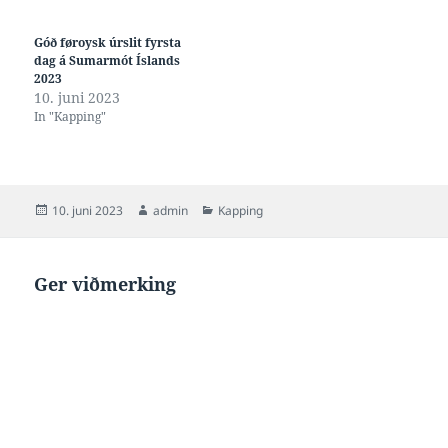
Góð føroysk úrslit fyrsta
dag á Sumarmót Íslands
2023
10. juni 2023
In "Kapping"
Posted
Author
Categories
10. juni 2023
admin
Kapping
on
Ger viðmerking