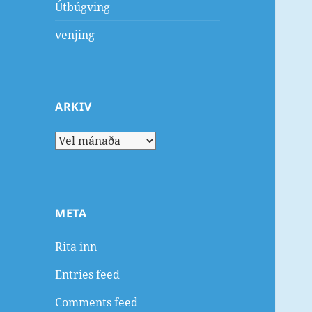
Útbúgving
venjing
ARKIV
Arkiv
META
Rita inn
Entries feed
Comments feed