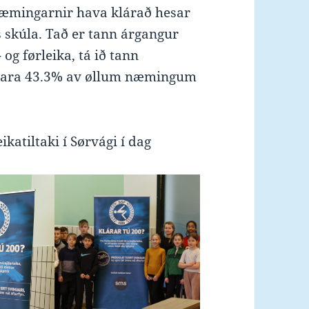
r næmingarnir hava klárað hesar
s skúla. Tað er tann árgangur
og førleika, tá ið tann
u bara 43.3% av øllum næmingum
katiltaki í Sørvági í dag