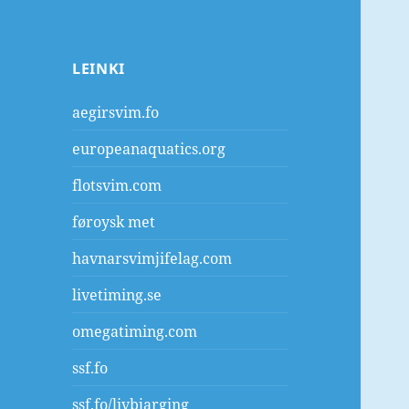
LEINKI
aegirsvim.fo
europeanaquatics.org
flotsvim.com
føroysk met
havnarsvimjifelag.com
livetiming.se
omegatiming.com
ssf.fo
ssf.fo/livbjarging