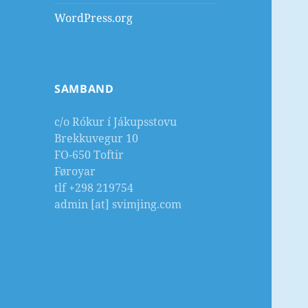
WordPress.org
SAMBAND
c/o Rókur í Jákupsstovu
Brekkuvegur 10
FO-650 Toftir
Føroyar
tlf +298 219754
admin [at] svimjing.com