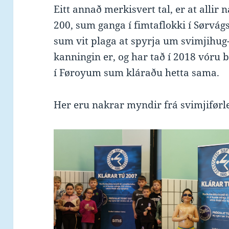
Eitt annað merkisvert tal, er at alli
200, sum ganga í fimtaflokki í Sørvág
sum vit plaga at spyrja um svimjihug- 
kanningin er, og har tað í 2018 vór
í Føroyum sum kláraðu hetta sama.
Her eru nakrar myndir frá svimjiførlei