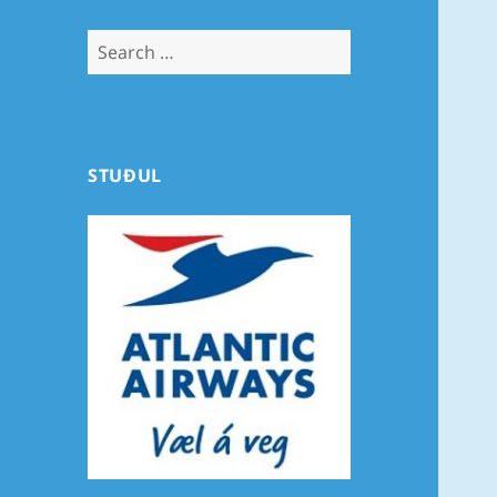
Search
for:
STUÐUL