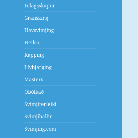
Felagsskapur
Gransking
Havsvimjing
Heilsa
Kapping
Lívbjarging
Masters
Óbólkað
Svimjiførleiki
Svimjihallir
Svimjing.com