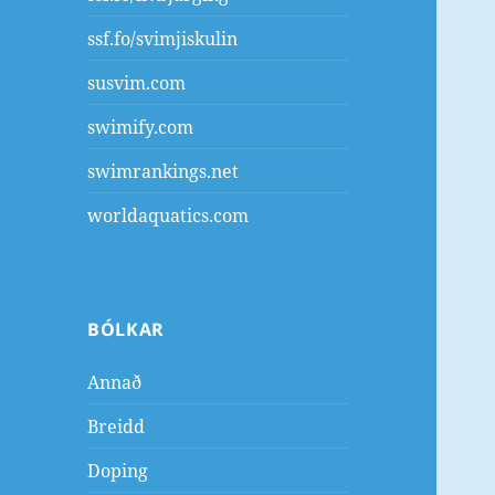
ssf.fo/svimjiskulin
susvim.com
swimify.com
swimrankings.net
worldaquatics.com
BÓLKAR
Annað
Breidd
Doping