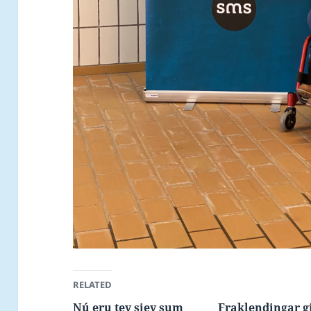
RELATED
Nú eru tey sjey sum
Fraklendingar g