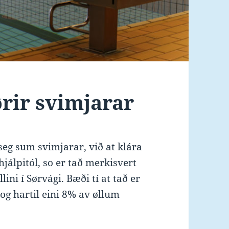
ørir svimjarar
seg sum svimjarar, við at klára
hjálpitól, so er tað merkisvert
ini í Sørvági. Bæði tí at tað er
g hartil eini 8% av øllum