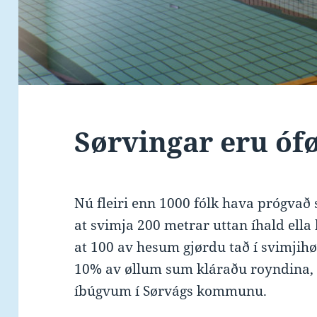
Sørvingar eru óf
Nú fleiri enn 1000 fólk hava prógvað 
at svimja 200 metrar uttan íhald ella 
at 100 av hesum gjørdu tað í svimjihøll
10% av øllum sum kláraðu royndina, o
íbúgvum í Sørvágs kommunu.