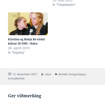
20. juni 2022
In "Felagsskapur"
Kristina og Ronja Ró eisini
klárar til NMU / Baku
28. apríl 2019
In "Kapping"
Posted
Author
Categories
13. desember 2021
rokur
Breidd
,
Felagsskapur
,
on
Svimjiførleiki
Ger viðmerking