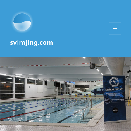
MENU
svimjing.com
AND
WIDGETS