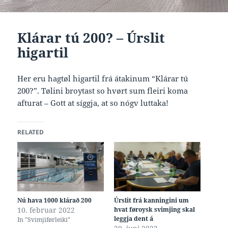
Klárar tú 200? – Úrslit
higartil
Her eru hagtøl higartil frá átakinum “Klárar tú
200?”. Tølini broytast so hvørt sum fleiri koma
afturat – Gott at síggja, at so nógv luttaka!
RELATED
Nú hava 1000 klárað 200
Úrslit frá kanningini um
10. februar 2022
hvat føroysk svimjing skal
leggja dent á
In "Svimjiførleiki"