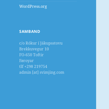
WordPress.org
SAMBAND
c/o Rókur í Jákupsstovu
Brekkuvegur 10
FO-650 Toftir
Føroyar
tlf +298 219754
admin [at] svimjing.com