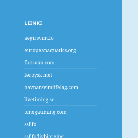
LEINKI
aegirsvim.fo
europeanaquatics.org
flotsvim.com
føroysk met
havnarsvimjifelag.com
livetiming.se
omegatiming.com
ssf.fo
ssf.fo/livbjarging