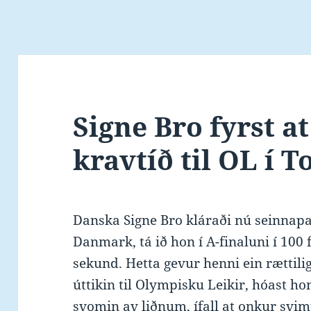
Signe Bro fyrst a
kravtíð til OL í 
Danska Signe Bro kláraði nú seinnapar
Danmark, tá ið hon í A-finaluni í 100 
sekund. Hetta gevur henni ein rættilig
úttikin til Olympisku Leikir, hóast h
svomin av liðnum, ífall at onkur svimu