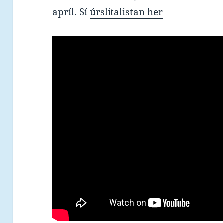
apríl. Sí
úrslitalistan her