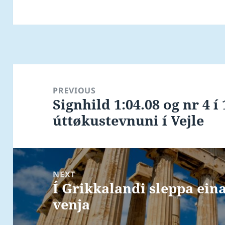
Post
navigation
PREVIOUS
Signhild 1:04.08 og nr 4 í
Previous
úttøkustevnuni í Vejle
post:
NEXT
Í Grikkalandi sleppa eina
Next
venja
post: