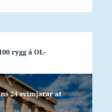
 100 rygg á OL-
ns 24 svimjarar at