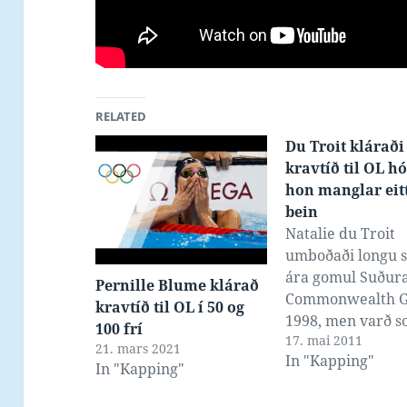
RELATED
Du Troit kláraði
kravtíð til OL h
hon manglar eitt
bein
Natalie du Troit
umboðaði longu 
ára gomul Suðura
Pernille Blume klárað
Commonwealth G
kravtíð til OL í 50 og
1998, men varð s
100 frí
17. mai 2011
ákoyrt av bili í 20
21. mars 2021
In "Kapping"
sum úrslitaði í at
In "Kapping"
misti annað beini