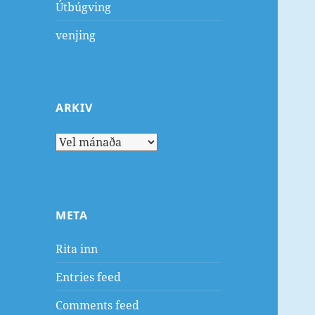
Útbúgving
venjing
ARKIV
Arkiv
META
Rita inn
Entries feed
Comments feed