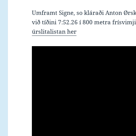
Umframt Signe, so kláraði Anton Ørsko
við tíðini 7:52.26 í 800 metra frísvimj
úrslitalistan her