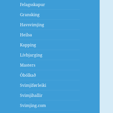
Felagsskapur
Gransking
Havsvimjing
Heilsa
Kapping
Lívbjarging
Masters
Óbólkað
Svimjiførleiki
Svimjihallir
Svimjing.com