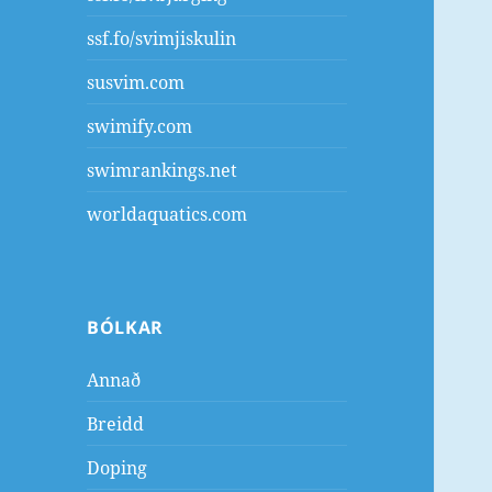
ssf.fo/svimjiskulin
susvim.com
swimify.com
swimrankings.net
worldaquatics.com
BÓLKAR
Annað
Breidd
Doping