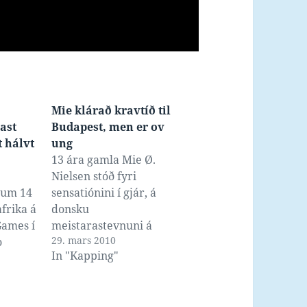
Mie klárað kravtíð til
óast
Budapest, men er ov
 hálvt
ung
13 ára gamla Mie Ø.
Nielsen stóð fyri
sum 14
sensatiónini í gjár, á
frika á
donsku
ames í
meistarastevnuni á
29. mars 2010
o
langgeil, tá ið hon fyrst
In "Kapping"
01,
vann juniorkappingina í
 hon
100 rygg um morgunin,
ð frá
fyri síðani at gerast