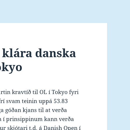
t klára danska
Tokyo
tin kravtíð til OL í Tokyo fyri
frí svam teinin uppá 53.83
a góðan kjans til at verða
on í prinsippinum kann verða
r skjótari t.d. á Danish Open í