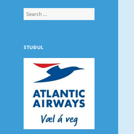
Search
for:
STUÐUL