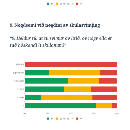
9. Nøgdsemi við nøgdini av skúlasvimjing
“9. Heldur tú, at tú svimur ov lítið, ov nógv ella er
tað hóskandi (í skúlanum)”