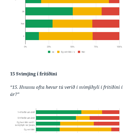
15 Svimjing í frítíðini
“15. Hvussu ofta hevur tú verið í svimjihyli í frítíðini í
ár?”