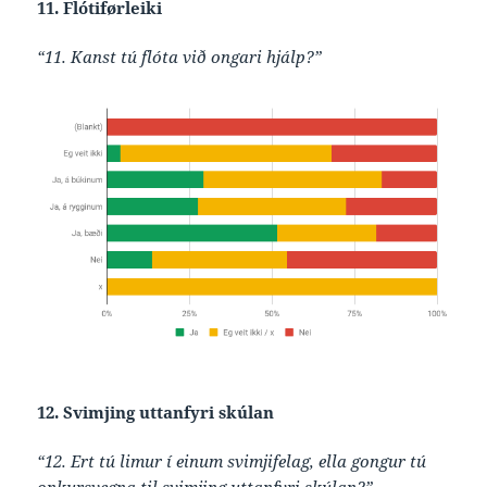
11. Flótiførleiki
“11. Kanst tú flóta við ongari hjálp?”
12. Svimjing uttanfyri skúlan
“12. Ert tú limur í einum svimjifelag, ella gongur tú