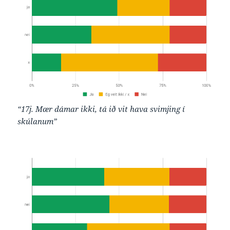
“17j. Mær dámar ikki, tá ið vit hava svimjing í
skúlanum”