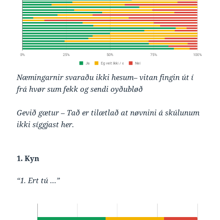
Næmingarnir svaraðu ikki hesum– vitan fingin út í
frá hvør sum fekk og sendi oyðubløð
Gevið gætur – Tað er tilætlað at nøvnini á skúlunum
ikki síggjast her.
1. Kyn
“1. Ert tú …”