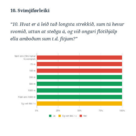
10. Svimjiførleiki
“10. Hvat er á leið tað longsta strekkið, sum tú hevur
svomið, uttan at steðga á, og við ongari flótihjálp
ella amboðum sum t.d. fitjum?”