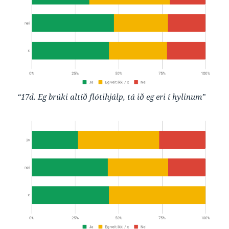
“17d. Eg brúki altíð flótihjálp, tá ið eg eri í hylinum”