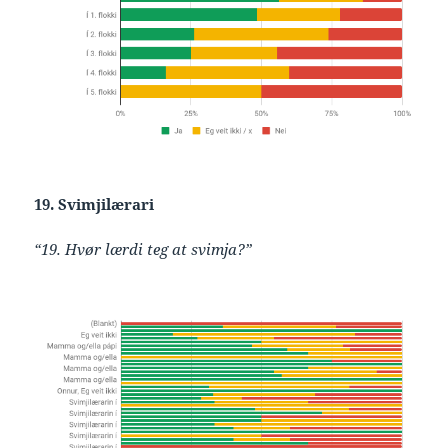
19. Svimjilærari
“19. Hvør lærdi teg at svimja?”