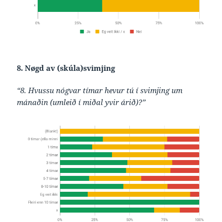
8. Nøgd av (skúla)svimjing
“8. Hvussu nógvar tímar hevur tú í svimjing um
mánaðin (umleið í miðal yvir árið)?”