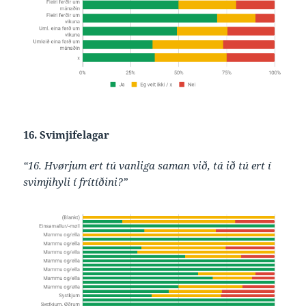
16. Svimjifelagar
“16. Hvørjum ert tú vanliga saman við, tá ið tú ert í
svimjihyli í frítíðini?”