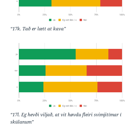
“17k. Tað er lætt at kava”
“17l. Eg hevði viljað, at vit høvdu fleiri svimjitímar í
skúlanum”