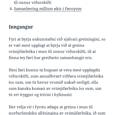
til onnur viðurskifti
Samanbering millum økir í Føroyum
Inngangur
Fyri at byrja onkunstaðni við sjálvari greiningini, so
er væl mest upplagt at byrja við at greina
svimjiførleika í mun til onnur viðurskifti, til at
finna tey føri har greiðastu samanhangir eru.
Hesi føri kunnu tá hugsast at vera mest uppløgdu
viðurskifti, sum annaðhvørt viðføra svimjiførleika
(so sum, um tú hevur svomið nakað serligt), ella
sum kanska komast av svimjiførleika (so sum, um
tú ert tryggur og trívist í hylinum).
Her velja vit í fyrstu atløgu at greina í mun til
norðurlendsku allýsingina av svimjiførleika, ið sum