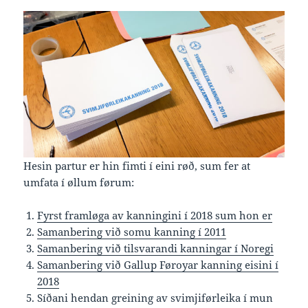
Hesin partur er hin fimti í eini røð, sum fer at
umfata í øllum førum:
Fyrst framløga av kanningini í 2018 sum hon er
Samanbering við somu kanning í 2011
Samanbering við tilsvarandi kanningar í Noregi
Samanbering við Gallup Føroyar kanning eisini í
2018
Síðani hendan greining av svimjiførleika í mun