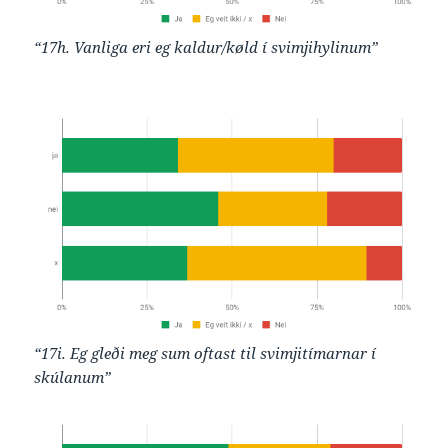
“17h. Vanliga eri eg kaldur/køld í svimjihylinum”
“17i. Eg gleði meg sum oftast til svimjitímarnar í
skúlanum”