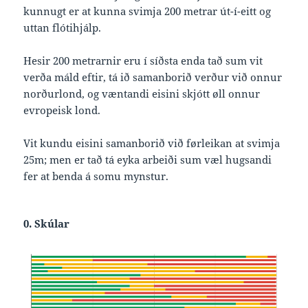
kunnugt er at kunna svimja 200 metrar út-í-eitt og
uttan flótihjálp.
Hesir 200 metrarnir eru í síðsta enda tað sum vit
verða máld eftir, tá ið samanborið verður við onnur
norðurlond, og væntandi eisini skjótt øll onnur
evropeisk lond.
Vit kundu eisini samanborið við førleikan at svimja
25m; men er tað tá eyka arbeiði sum væl hugsandi
fer at benda á somu mynstur.
0. Skúlar