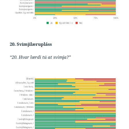
20. Svimjilærupláss
“20. Hvar lærdi tú at svimja?”