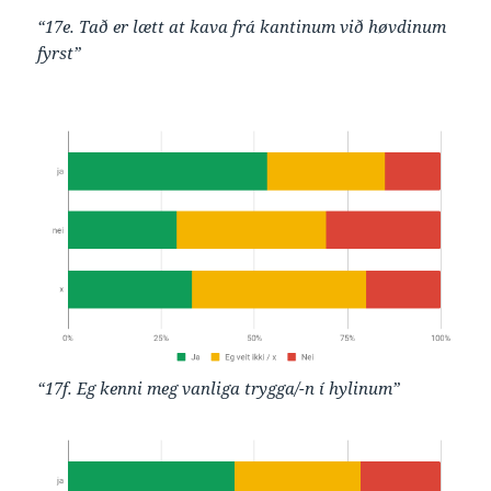
“17e. Tað er lætt at kava frá kantinum við høvdinum
fyrst”
“17f. Eg kenni meg vanliga trygga/-n í hylinum”