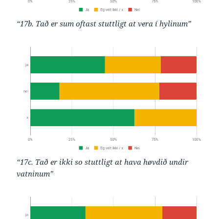
“17b. Tað er sum oftast stuttligt at vera í hylinum”
“17c. Tað er ikki so stuttligt at hava høvdið undir
vatninum”