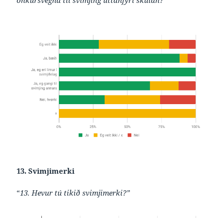
onkursvegna til svimjing uttanfyri skúlan?”
13. Svimjimerki
“
13. Hevur tú tikið svimjimerki?”