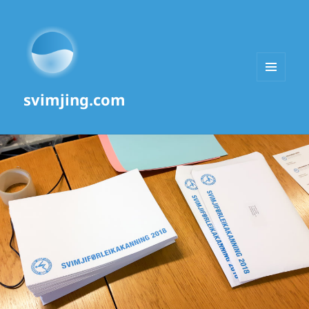
MENU
svimjing.com
AND
WIDGETS