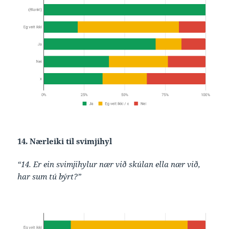
14. Nærleiki til svimjihyl
“14. Er ein svimjihylur nær við skúlan ella nær við,
har sum tú býrt?”