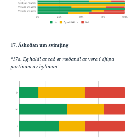
17. Áskoðan um svimjing
“17a. Eg haldi at tað er ræðandi at vera í djúpa
partinum av hylinum”