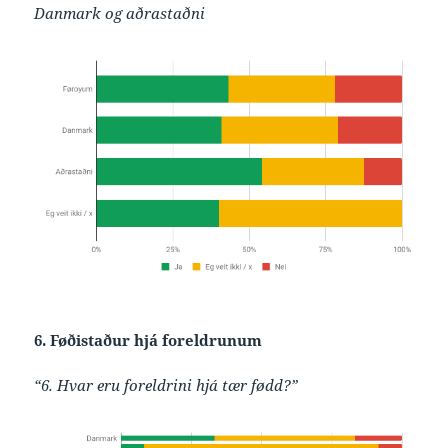
Danmark og aðrastaðni
6. Føðistaður hjá foreldrunum
“6. Hvar eru foreldrini hjá tær fødd?”