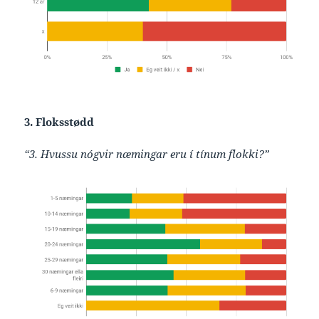
3. Floksstødd
“3. Hvussu nógvir næmingar eru í tínum flokki?”