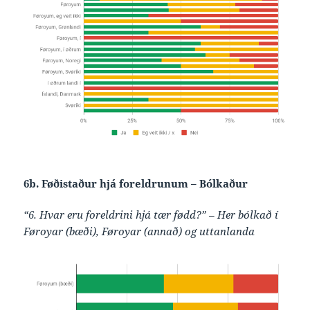
6b. Føðistaður hjá foreldrunum – Bólkaður
“6. Hvar eru foreldrini hjá tær fødd?” – Her bólkað í
Føroyar (bæði), Føroyar (annað) og uttanlanda