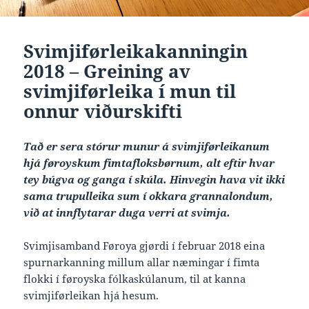
Svimjiførleikakanningin
2018 – Greining av
svimjiførleika í mun til
onnur viðurskifti
Tað er sera stórur munur á svimjiførleikanum
hjá føroyskum fimtafloksbørnum, alt eftir hvar
tey búgva og ganga í skúla. Hinvegin hava vit ikki
sama trupulleika sum í okkara grannalondum,
við at innflytarar duga verri at svimja.
Svimjisamband Føroya gjørdi í februar 2018 eina
spurnarkanning millum allar næmingar í fimta
flokki í føroyska fólkaskúlanum, til at kanna
svimjiførleikan hjá hesum.