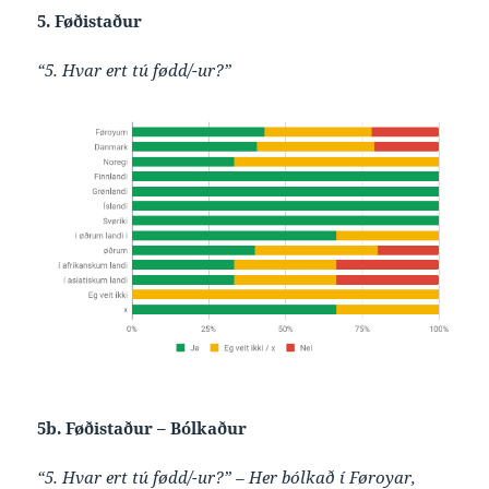
5. Føðistaður
“5. Hvar ert tú fødd/-ur?”
5b. Føðistaður – Bólkaður
“5. Hvar ert tú fødd/-ur?” – Her bólkað í Føroyar,