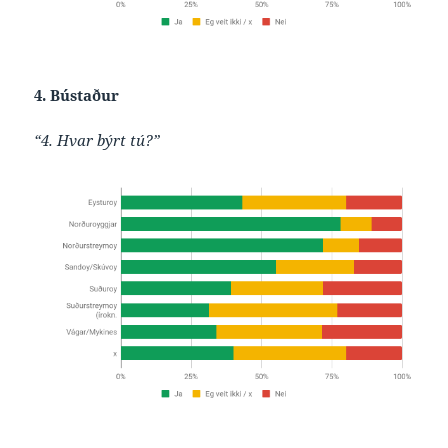
4. Bústaður
“4. Hvar býrt tú?”