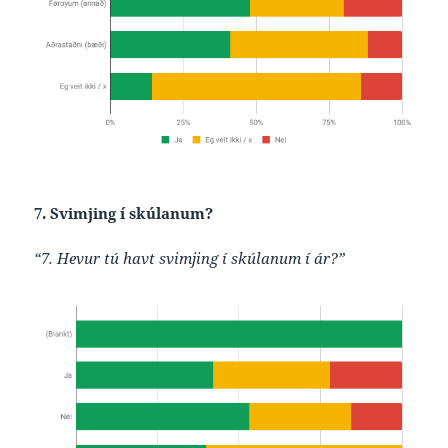
7. Svimjing í skúlanum?
“7. Hevur tú havt svimjing í skúlanum í ár?”