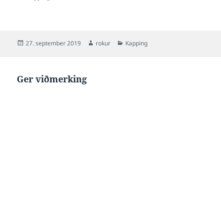
Posted
Author
Categories
27. september 2019
rokur
Kapping
on
Ger viðmerking