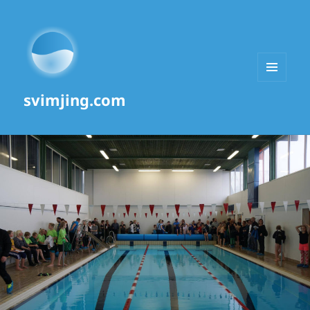
MENU
svimjing.com
AND
WIDGETS