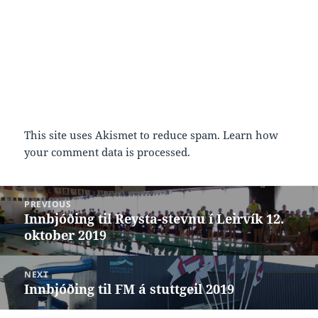
This site uses Akismet to reduce spam.
Learn how
your comment data is processed.
Post
PREVIOUS
navigation
Innbjóðing til Reysta-stevnu í Leirvík 12.
Previous
oktober 2019
post:
NEXT
Innbjóðing til FM á stuttgeil 2019
Next
post: