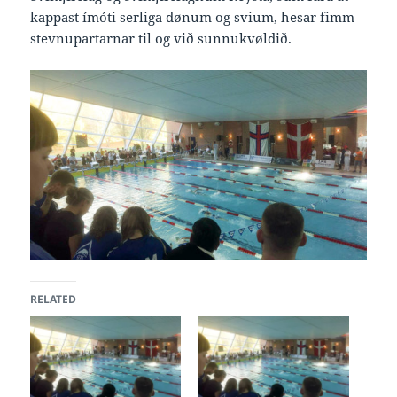
kappast ímóti serliga dønum og svium, hesar fimm
stevnupartarnar til og við sunnukvøldið.
RELATED