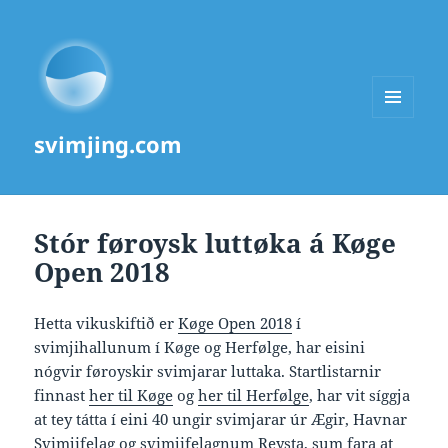
MENU
svimjing.com
AND
WIDGETS
Stór føroysk luttøka á Køge
Open 2018
Hetta vikuskiftið er
Køge Open 2018
í
svimjihallunum í Køge og Herfølge, har eisini
nógvir føroyskir svimjarar luttaka. Startlistarnir
finnast
her til Køge
og
her til Herfølge
, har vit síggja
at tey tátta í eini 40 ungir svimjarar úr Ægir, Havnar
Svimjifelag og svimjifelagnum Reysta, sum fara at