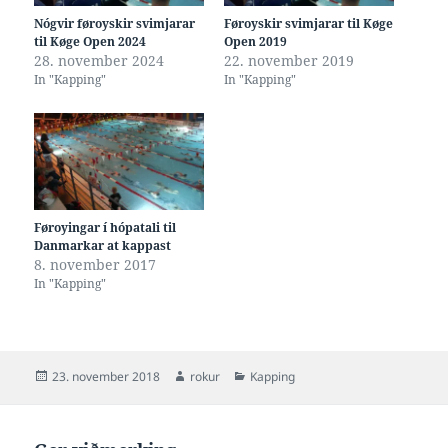
Nógvir føroyskir svimjarar
Føroyskir svimjarar til Køge
til Køge Open 2024
Open 2019
28. november 2024
22. november 2019
In "Kapping"
In "Kapping"
Føroyingar í hópatali til
Danmarkar at kappast
8. november 2017
In "Kapping"
Posted
Author
Categories
23. november 2018
rokur
Kapping
on