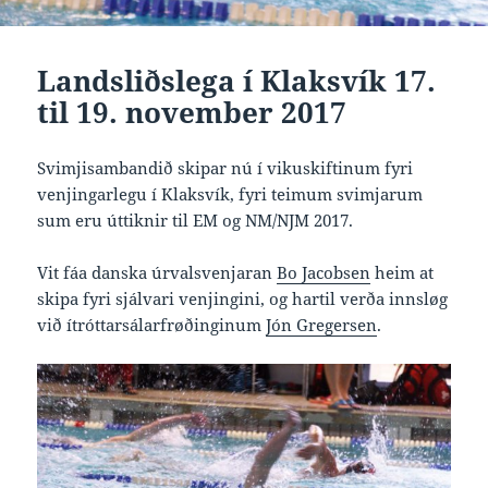
Landsliðslega í Klaksvík 17.
til 19. november 2017
Svimjisambandið skipar nú í vikuskiftinum fyri
venjingarlegu í Klaksvík, fyri teimum svimjarum
sum eru úttiknir til EM og NM/NJM 2017.
Vit fáa danska úrvalsvenjaran
Bo Jacobsen
heim at
skipa fyri sjálvari venjingini, og hartil verða innsløg
við ítróttarsálarfrøðinginum
Jón Gregersen
.