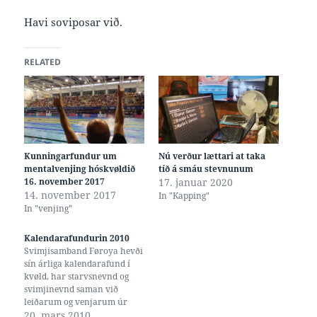
Havi soviposar við.
RELATED
Kunningarfundur um
Nú verður lættari at taka
mentalvenjing hóskvøldið
tíð á smáu stevnunum
16. november 2017
17. januar 2020
14. november 2017
In "Kapping"
In "venjing"
Kalendarafundurin 2010
Svimjisamband Føroya hevði
sín árliga kalendarafund í
kvøld, har starvsnevnd og
svimjinevnd saman við
leiðarum og venjarum úr
føroysku svimjifeløgunum
20. mars 2010