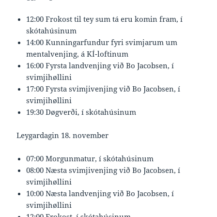
12:00 Frokost til tey sum tá eru komin fram, í
skótahúsinum
14:00 Kunningarfundur fyri svimjarum um
mentalvenjing, á KÍ-loftinum
16:00 Fyrsta landvenjing við Bo Jacobsen, í
svimjihøllini
17:00 Fyrsta svimjivenjing við Bo Jacobsen, í
svimjihøllini
19:30 Døgverði, í skótahúsinum
Leygardagin 18. november
07:00 Morgunmatur, í skótahúsinum
08:00 Næsta svimjivenjing við Bo Jacobsen, í
svimjihøllini
10:00 Næsta landvenjing við Bo Jacobsen, í
svimjihøllini
12:00 Frokost, í skótahúsinum