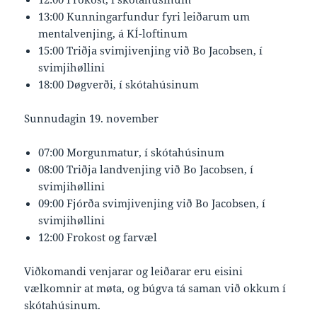
13:00 Kunningarfundur fyri leiðarum um
mentalvenjing, á KÍ-loftinum
15:00 Triðja svimjivenjing við Bo Jacobsen, í
svimjihøllini
18:00 Døgverði, í skótahúsinum
Sunnudagin 19. november
07:00 Morgunmatur, í skótahúsinum
08:00 Triðja landvenjing við Bo Jacobsen, í
svimjihøllini
09:00 Fjórða svimjivenjing við Bo Jacobsen, í
svimjihøllini
12:00 Frokost og farvæl
Viðkomandi venjarar og leiðarar eru eisini
vælkomnir at møta, og búgva tá saman við okkum í
skótahúsinum.