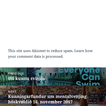
This site uses Akismet to reduce spam.
Learn how
your comment data is processed.
Post
PREVIOUS
navigation
Øll kunnu svimja
Previous
post:
NEXT
Kunningarfundur um mentalvenjing
Next
hóskvøldið 16. november 2017
post: