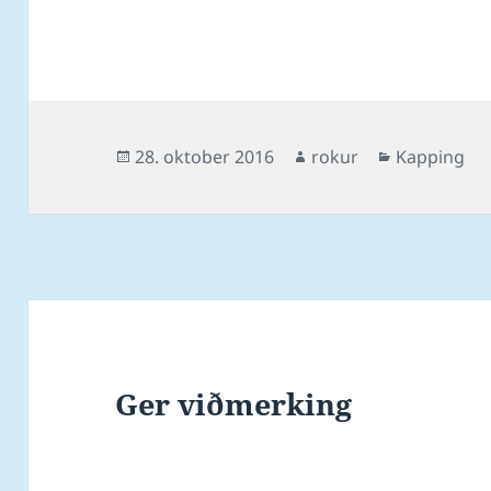
Posted
Author
Categories
28. oktober 2016
rokur
Kapping
on
Ger viðmerking