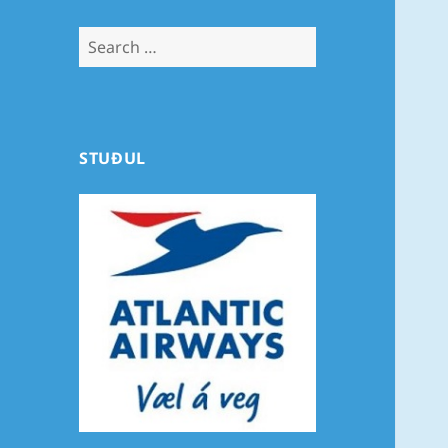
Search
for:
STUÐUL