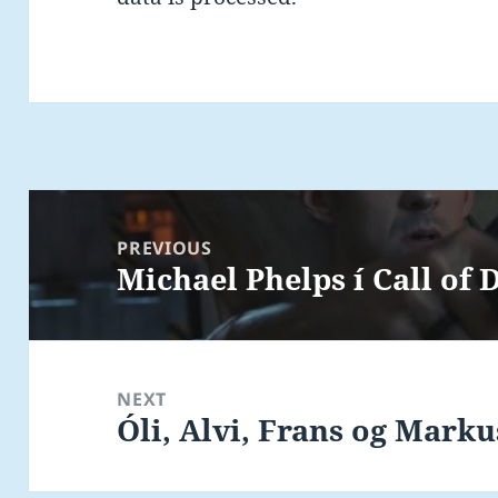
Post
navigation
PREVIOUS
Michael Phelps í Call of 
Previous
post:
NEXT
Óli, Alvi, Frans og Mark
Next
post: