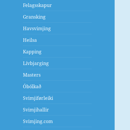
Felagsskapur
Gransking
Havsvimjing
Heilsa
Kapping
Lívbjarging
Masters
Óbólkað
Svimjiførleiki
Svimjihallir
Svimjing.com