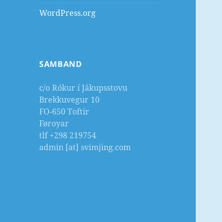
WordPress.org
SAMBAND
c/o Rókur í Jákupsstovu
Brekkuvegur 10
FO-650 Toftir
Føroyar
tlf +298 219754
admin [at] svimjing.com