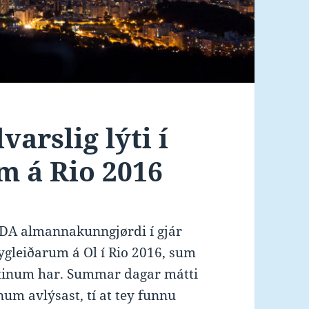
arslig lýti í
m á Rio 2016
ADA almannakunngjørdi í gjár
gleiðarum á Ol í Rio 2016, sum
litinum har. Summar dagar mátti
num avlýsast, tí at tey funnu