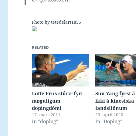
Photo
by
tetedelart1855
RELATED
Lotte Friis stúrir fyri
Sun Yang fyrst á
møguligum
ikki á kinesiska
dopingdómi
landsliðnum
17. mars 2011
23. apríl 2020
In "doping"
In "Doping"