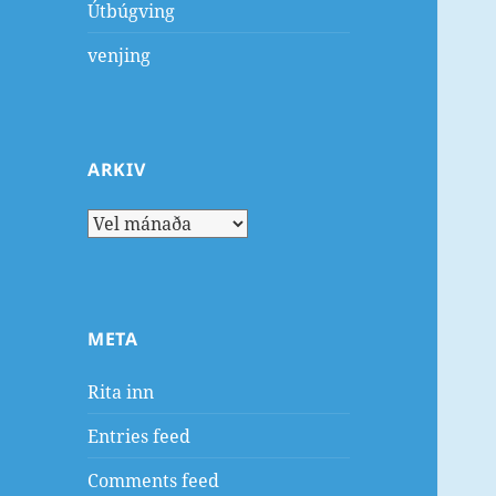
Útbúgving
venjing
ARKIV
Arkiv
META
Rita inn
Entries feed
Comments feed