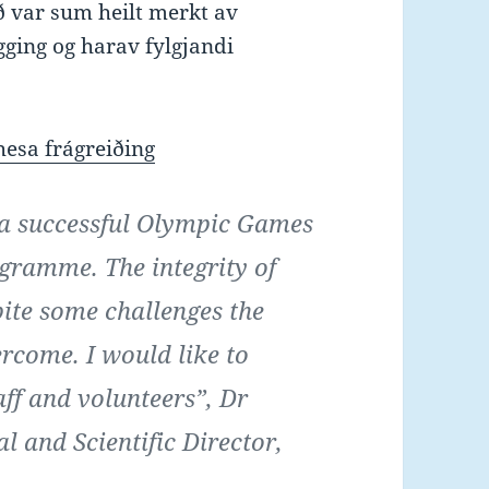
ð var sum heilt merkt av
gging og harav fylgjandi
 hesa frágreiðing
 a successful Olympic Games
ogramme. The integrity of
te some challenges the
rcome. I would like to
aff and volunteers”, Dr
l and Scientific Director,