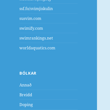
ssf.fo/svimjiskulin
susvim.com
swimify.com
swimrankings.net
worldaquatics.com
BÓLKAR
Annað
Breidd
Doping