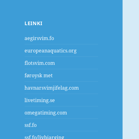
LEINKI
aegirsvim.fo
europeanaquatics.org
flotsvim.com
føroysk met
havnarsvimjifelag.com
livetiming.se
omegatiming.com
ssf.fo
ssf.fo/livbjarging