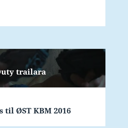
Duty trailara
us til ØST KBM 2016