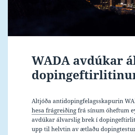
WADA avdúkar álv
dopingeftirlitinu
Altjóða antidopingfelagsskapurin W
hesa frágreiðing
frá sínum óheftum ey
avdúkar álvarslig brek í dopingeftir
upp til helvtin av ætlaðu dopingtestu