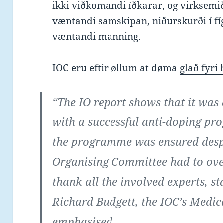
ikki viðkomandi íðkarar, og virksemi
væntandi samskipan, niðurskurði í fí
væntandi manning.
IOC eru eftir øllum at døma
glað fyri
“The IO report shows that it was
with a successful anti-doping pr
the programme was ensured despi
Organising Committee had to ove
thank all the involved experts, st
Richard Budgett, the IOC’s Medica
emphasised.