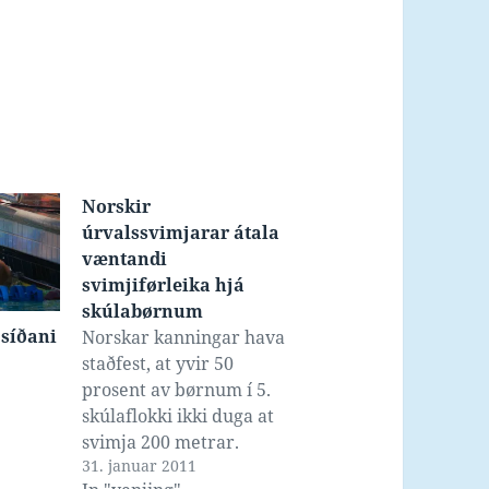
Norskir
úrvalssvimjarar átala
væntandi
svimjiførleika hjá
skúlabørnum
 síðani
Norskar kanningar hava
staðfest, at yvir 50
prosent av børnum í 5.
skúlaflokki ikki duga at
svimja 200 metrar.
31. januar 2011
Norska verjan hevur