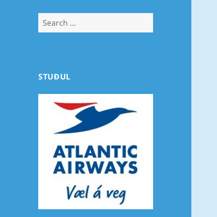
Search
for:
STUÐUL