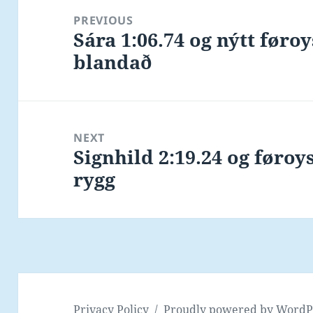
navigation
PREVIOUS
Sára 1:06.74 og nýtt føro
Previous
blandað
post:
NEXT
Signhild 2:19.24 og føroy
Next
rygg
post:
Privacy Policy
Proudly powered by WordP