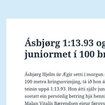
Ásbjørg 1:13.93 o
juniormet í 100 b
Ásbjørg Hjelm úr Ægir setti í morgun 
100 metra bringusvimjing, tá ið hon 
teinin uppá 1:13.93. Hon átti sjálv ju
sostatt ein persónlig betring hjá henn
Malan Vitalis Bærendsen eigur føroysk