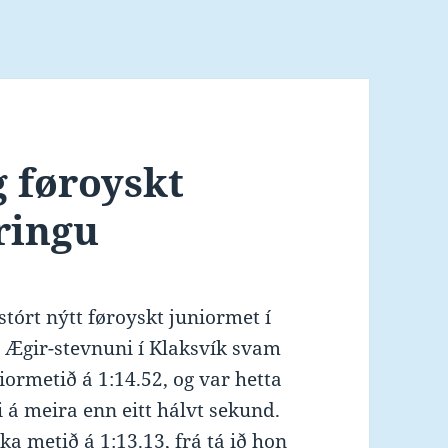
g føroyskt
ringu
stórt nýtt føroyskt juniormet í
á Ægir-stevnuni í Klaksvík svam
niormetið á 1:14.52, og var hetta
i á meira enn eitt hálvt sekund.
a metið á 1:13.13, frá tá ið hon