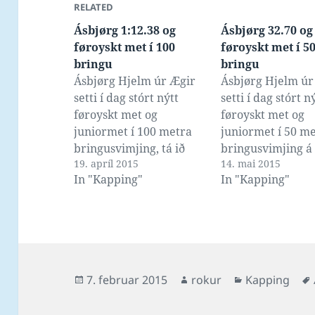
RELATED
Ásbjørg 1:12.38 og
Ásbjørg 32.70 og
føroyskt met í 100
føroyskt met í 5
bringu
bringu
Ásbjørg Hjelm úr Ægir
Ásbjørg Hjelm úr
setti í dag stórt nýtt
setti í dag stórt n
føroyskt met og
føroyskt met og
juniormet í 100 metra
juniormet í 50 m
bringusvimjing, tá ið
bringusvimjing á
19. apríl 2015
14. mai 2015
hon á HS-stevnuni í
stuttgeil, tá ið ho
In "Kapping"
In "Kapping"
Gundadali svam teinin
tíðini 32.70 vann 
uppá 1:12.38. Malan
FøroyaMeistaras
Vitalis Bærendsen átti
2015. Hon átti sj
føroyska metið á
juniormet og før
1:13.13, frá tá ið hon
met, frá tá ið hon
vann gull á
stevnuni í apríl 
Posted
Author
Categories
7. februar 2015
rokur
Kapping
Oyggjaleikum á Álandi í
svam teinin…
on
2009. Ásbjørg átti…