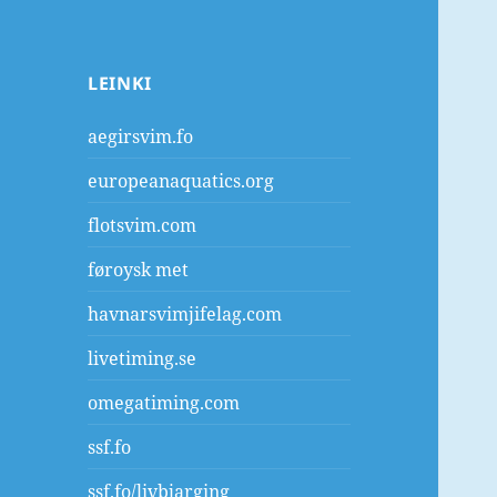
LEINKI
aegirsvim.fo
europeanaquatics.org
flotsvim.com
føroysk met
havnarsvimjifelag.com
livetiming.se
omegatiming.com
ssf.fo
ssf.fo/livbjarging