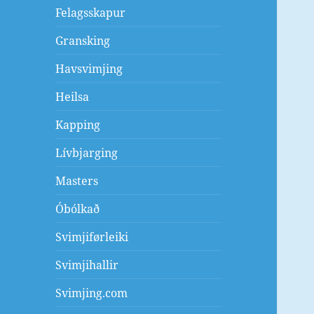
Felagsskapur
Gransking
Havsvimjing
Heilsa
Kapping
Lívbjarging
Masters
Óbólkað
Svimjiførleiki
Svimjihallir
Svimjing.com