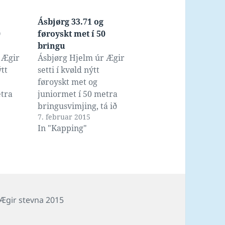
Ásbjørg 33.71 og
0
føroyskt met í 50
bringu
 Ægir
Ásbjørg Hjelm úr Ægir
ýtt
setti í kvøld nýtt
føroyskt met og
etra
juniormet í 50 metra
bringusvimjing, tá ið
7. februar 2015
n við
hon á Norðoya
In "Kapping"
gull á
Sparikassa stevnuni í
tevnuni
Klaksvík svam teinin
álv bæði
uppá 33.72 sekund. Hon
oyskt
átti sjálv føroyska metið
 á HS
og juniormetið á 33.81,
mánaða
frá Norðurlendsku
Tags
Ægir stevna 2015
JuniorMeistarastevnuni
í desember 2014.