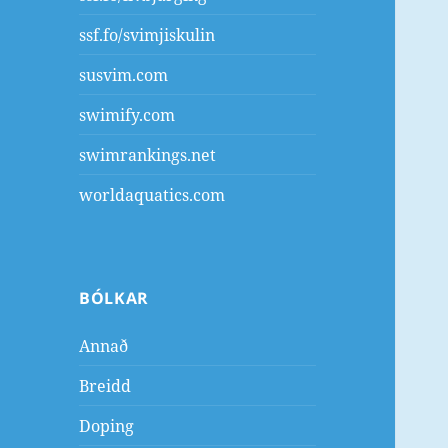
ssf.fo/svimjiskulin
susvim.com
swimify.com
swimrankings.net
worldaquatics.com
BÓLKAR
Annað
Breidd
Doping