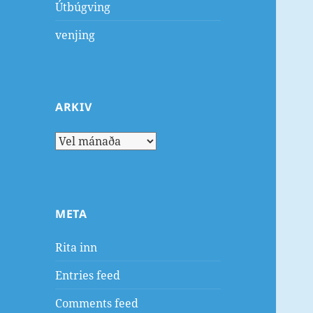
Útbúgving
venjing
ARKIV
Arkiv
META
Rita inn
Entries feed
Comments feed