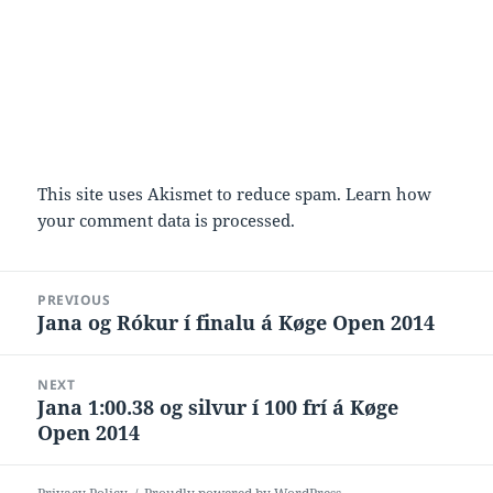
This site uses Akismet to reduce spam.
Learn how
your comment data is processed.
Post
PREVIOUS
navigation
Jana og Rókur í finalu á Køge Open 2014
Previous
post:
NEXT
Jana 1:00.38 og silvur í 100 frí á Køge
Next
Open 2014
post: