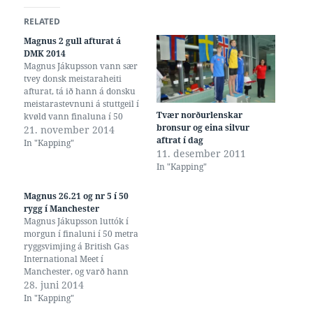
RELATED
Magnus 2 gull afturat á
DMK 2014
Magnus Jákupsson vann sær
tvey donsk meistaraheiti
afturat, tá ið hann á donsku
meistarastevnuni á stuttgeil í
Tvær norðurlenskar
kvøld vann finaluna í 50
bronsur og eina silvur
metra firvaldasvimjing við
21. november 2014
aftrat í dag
tíðini 24.08, og finaluna í 50
In "Kapping"
11. desember 2011
metra ryggsvimjing við tíðini
In "Kapping"
24.86. Frans Johannesen
svam eisini DM-finalu í
kvøld, og varð hann har nr 5
Magnus 26.21 og nr 5 í 50
í…
rygg í Manchester
Magnus Jákupsson luttók í
morgun í finaluni í 50 metra
ryggsvimjing á British Gas
International Meet í
Manchester, og varð hann
har nummar fimm við tíðini
28. juni 2014
26.21 sekund. (Magnus
In "Kapping"
Jákupsson á DMK 2013. Jákup