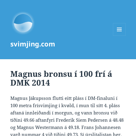
MENU
svimjing.com
AND
WIDGETS
Magnus bronsu í 100 frí á
DMK 2014
Magnus Jákupsson flutti eitt pláss í DM-finaluni í
100 metra frísvimjing í kvøld, í mun til sítt 4. pláss
aftaná innleiðandi í morgun, og vann bronsu við
tíðini 49.66 aftanfyri Frederik Siem Pedersen á 48.48
og Magnus Westermann á 49.18. Frans Johannesen
varð nummar 4 við tíðini 49.73. Sí
úrslitalistan her
.