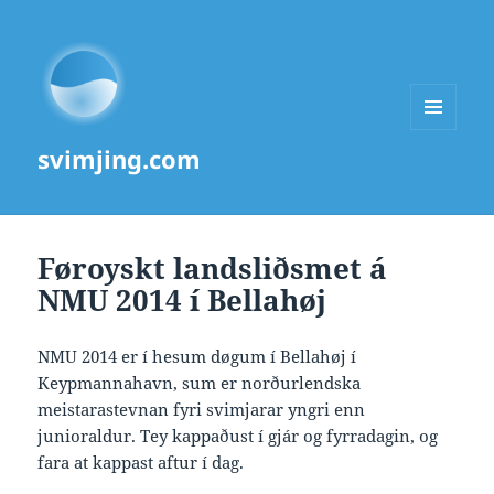
MENU
svimjing.com
AND
WIDGETS
Føroyskt landsliðsmet á
NMU 2014 í Bellahøj
NMU 2014 er í hesum døgum í Bellahøj í
Keypmannahavn, sum er norðurlendska
meistarastevnan fyri svimjarar yngri enn
junioraldur. Tey kappaðust í gjár og fyrradagin, og
fara at kappast aftur í dag.