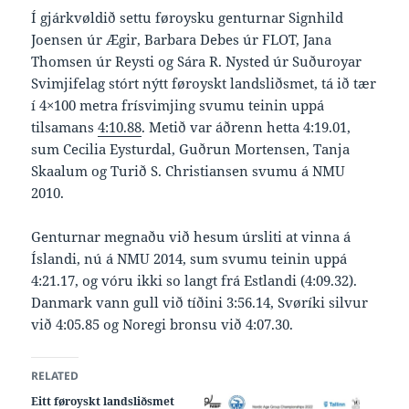
Í gjárkvøldið settu føroysku genturnar Signhild
Joensen úr Ægir, Barbara Debes úr FLOT, Jana
Thomsen úr Reysti og Sára R. Nysted úr Suðuroyar
Svimjifelag stórt nýtt føroyskt landsliðsmet, tá ið tær
í 4×100 metra frísvimjing svumu teinin uppá
tilsamans
4:10.88
. Metið var áðrenn hetta 4:19.01,
sum Cecilia Eysturdal, Guðrun Mortensen, Tanja
Skaalum og Turið S. Christiansen svumu á NMU
2010.
Genturnar megnaðu við hesum úrsliti at vinna á
Íslandi, nú á NMU 2014, sum svumu teinin uppá
4:21.17, og vóru ikki so langt frá Estlandi (4:09.32).
Danmark vann gull við tíðini 3:56.14, Svøríki silvur
við 4:05.85 og Noregi bronsu við 4:07.30.
RELATED
Eitt føroyskt landsliðsmet