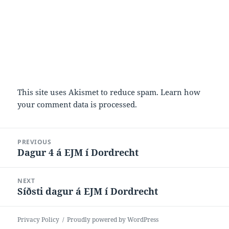
This site uses Akismet to reduce spam.
Learn how
your comment data is processed.
Post
PREVIOUS
navigation
Dagur 4 á EJM í Dordrecht
Previous
post:
NEXT
Síðsti dagur á EJM í Dordrecht
Next
post:
Privacy Policy
Proudly powered by WordPress