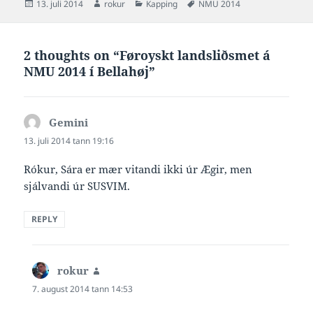
Posted
Author
Categories
Tags
13. juli 2014
rokur
Kapping
NMU 2014
Signhild Joensen og Ásbjørg
on
Hjelm úr Ægir, Lív…
2 thoughts on “Føroyskt landsliðsmet á
NMU 2014 í Bellahøj”
Gemini
says:
13. juli 2014 tann 19:16
Rókur, Sára er mær vitandi ikki úr Ægir, men
sjálvandi úr SUSVIM.
REPLY
rokur
says:
7. august 2014 tann 14:53