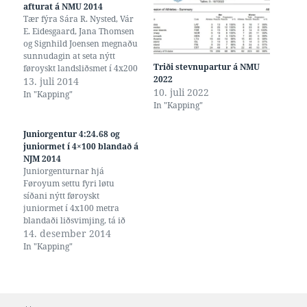
afturat á NMU 2014
Tær fýra Sára R. Nysted, Vár
E. Eidesgaard, Jana Thomsen
og Signhild Joensen megnaðu
sunnudagin at seta nýtt
Triði stevnupartur á NMU
føroyskt landsliðsmet í 4x200
2022
metra frísvimjing, tá ið tær á
13. juli 2014
10. juli 2022
Norðurlendsku
In "Kapping"
In "Kapping"
Meistarastevnuni fyri Ung í
Bellahøj svumu teinin uppá
tilsamans 9:07.09.
Juniorgentur 4:24.68 og
Landsliðsmetið var 9:18.40,
juniormet í 4×100 blandað á
frá NMU 2010. Sí
NJM 2014
úrslitalistan her.
Juniorgenturnar hjá
Føroyum settu fyri løtu
síðani nýtt føroyskt
juniormet í 4x100 metra
blandaði liðsvimjing, tá ið
tær í finaluni á
14. desember 2014
Norðurlendsku
In "Kapping"
JuniorMeistarastevnuni 2014
svumu teinin uppá 4:24.68.
(Tær fýra sum svumu. Jón
Bjarnason eigur myndina)
Tær fýra sum svumu nú vóru