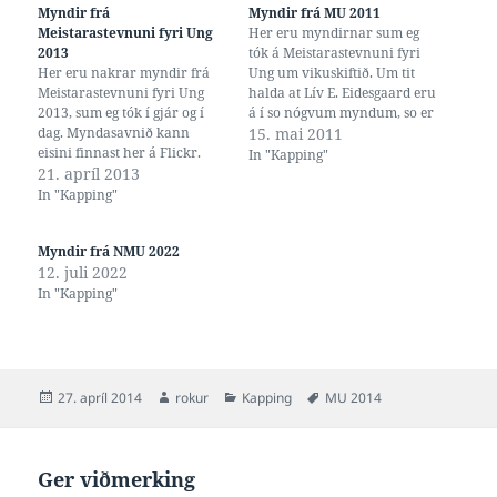
Myndir frá
Myndir frá MU 2011
Meistarastevnuni fyri Ung
Her eru myndirnar sum eg
2013
tók á Meistarastevnuni fyri
Her eru nakrar myndir frá
Ung um vikuskiftið. Um tit
Meistarastevnuni fyri Ung
halda at Lív E. Eidesgaard eru
2013, sum eg tók í gjár og í
á í so nógvum myndum, so er
dag. Myndasavnið kann
tað ikki forfylging, men tí at
15. mai 2011
eisini finnast her á Flickr.
tey blivu við við at biðja
In "Kapping"
21. apríl 2013
hana koma upp á pallin :-)
In "Kapping"
Myndir frá NMU 2022
12. juli 2022
In "Kapping"
Posted
Author
Categories
Tags
27. apríl 2014
rokur
Kapping
MU 2014
on
Ger viðmerking