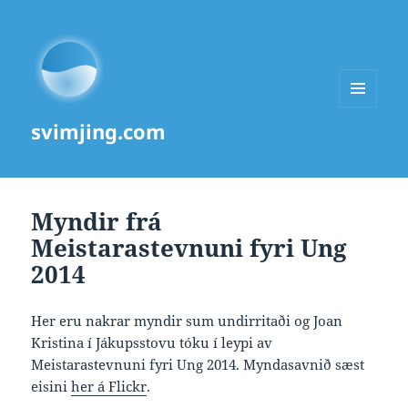
MENU
svimjing.com
AND
WIDGETS
Myndir frá
Meistarastevnuni fyri Ung
2014
Her eru nakrar myndir sum undirritaði og Joan
Kristina í Jákupsstovu tóku í leypi av
Meistarastevnuni fyri Ung 2014. Myndasavnið sæst
eisini
her á Flickr
.