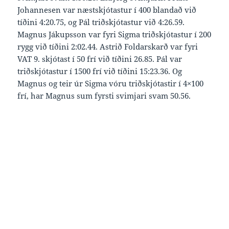
Johannesen var næstskjótastur í 400 blandað við
tíðini 4:20.75, og Pál triðskjótastur við 4:26.59.
Magnus Jákupsson var fyri Sigma triðskjótastur í 200
rygg við tíðini 2:02.44. Astrið Foldarskarð var fyri
VAT 9. skjótast í 50 frí við tíðini 26.85. Pál var
triðskjótastur í 1500 frí við tíðini 15:23.36. Og
Magnus og teir úr Sigma vóru triðskjótastir í 4×100
frí, har Magnus sum fyrsti svimjari svam 50.56.