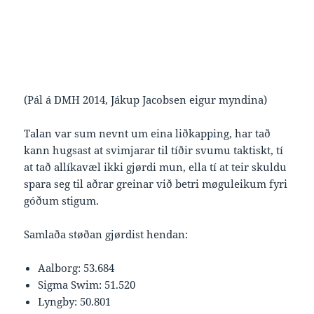
(Pál á DMH 2014, Jákup Jacobsen eigur myndina)
Talan var sum nevnt um eina liðkapping, har tað
kann hugsast at svimjarar til tíðir svumu taktiskt, tí
at tað allíkavæl ikki gjørdi mun, ella tí at teir skuldu
spara seg til aðrar greinar við betri møguleikum fyri
góðum stigum.
Samlaða støðan gjørdist hendan:
Aalborg: 53.684
Sigma Swim: 51.520
Lyngby: 50.801