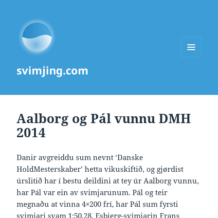
MENU
svimjing.com
AND
WIDGETS
Aalborg og Pál vunnu DMH
2014
Danir avgreiddu sum nevnt ‘Danske
HoldMesterskaber’ hetta vikuskiftið, og gjørdist
úrslitið har í bestu deildini at tey úr Aalborg vunnu,
har Pál var ein av svimjarunum. Pál og teir
megnaðu at vinna 4×200 frí, har Pál sum fyrsti
svimjari svam 1:50.28. Esbjerg-svimjarin Frans