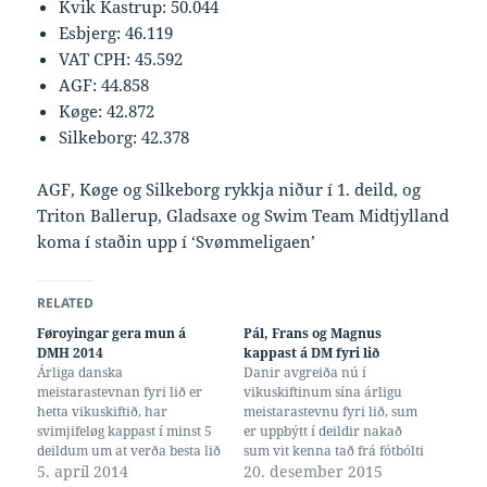
Kvik Kastrup: 50.044
Esbjerg: 46.119
VAT CPH: 45.592
AGF: 44.858
Køge: 42.872
Silkeborg: 42.378
AGF, Køge og Silkeborg rykkja niður í 1. deild, og
Triton Ballerup, Gladsaxe og Swim Team Midtjylland
koma í staðin upp í ‘Svømmeligaen’
RELATED
Føroyingar gera mun á
Pál, Frans og Magnus
DMH 2014
kappast á DM fyri lið
Árliga danska
Danir avgreiða nú í
meistarastevnan fyri lið er
vikuskiftinum sína árligu
hetta vikuskiftið, har
meistarastevnu fyri lið, sum
svimjifeløg kappast í minst 5
er uppbýtt í deildir nakað
deildum um at verða besta lið
sum vit kenna tað frá fótbólti
í landinum, og flyta upp og
5. apríl 2014
og líknandi. Í bestu deildini
20. desember 2015