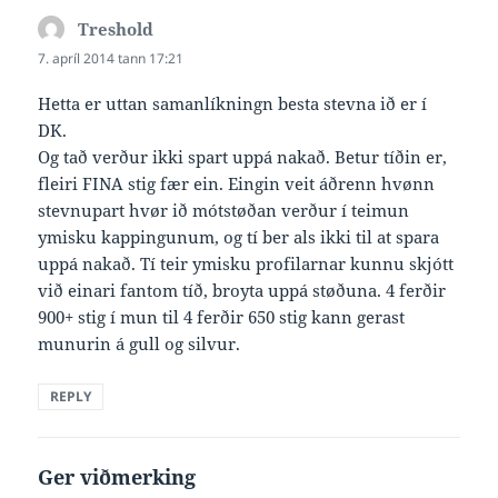
Treshold
says:
7. apríl 2014 tann 17:21
Hetta er uttan samanlíkningn besta stevna ið er í
DK.
Og tað verður ikki spart uppá nakað. Betur tíðin er,
fleiri FINA stig fær ein. Eingin veit áðrenn hvønn
stevnupart hvør ið mótstøðan verður í teimun
ymisku kappingunum, og tí ber als ikki til at spara
uppá nakað. Tí teir ymisku profilarnar kunnu skjótt
við einari fantom tíð, broyta uppá støðuna. 4 ferðir
900+ stig í mun til 4 ferðir 650 stig kann gerast
munurin á gull og silvur.
REPLY
Ger viðmerking