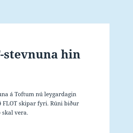
OT-stevnuna hin
vnuna á Toftum nú leygardagin
ð FLOT skipar fyri. Rúni biður
 skal vera.