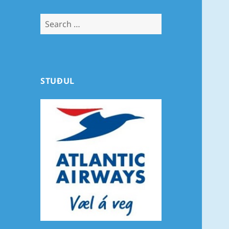
Search
for:
STUÐUL