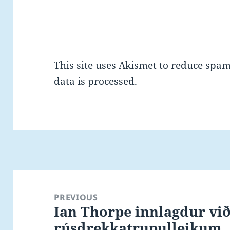
This site uses Akismet to reduce spa
data is processed.
Post
navigation
PREVIOUS
Ian Thorpe innlagdur við
Previous
rúsdrekkatrupulleikum
post: