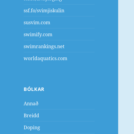
ssf.fo/svimjiskulin
susvim.com
swimify.com
swimrankings.net
worldaquatics.com
BÓLKAR
Annað
Breidd
Doping