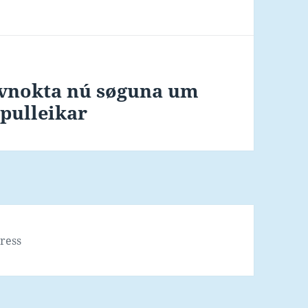
avnokta nú søguna um
pulleikar
ress