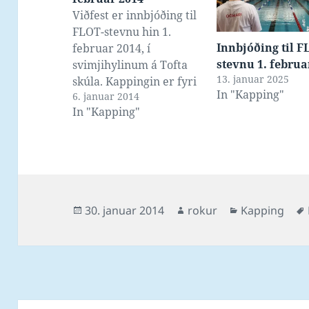
Viðfest er innbjóðing til
FLOT-stevnu hin 1.
Innbjóðing til F
februar 2014, í
stevnu 1. februa
svimjihylinum á Tofta
13. januar 2025
skúla. Kappingin er fyri
In "Kapping"
6. januar 2014
bólk 2 og 3 gentur og 3
In "Kapping"
og 4 dreingir, har
bólkur 3 gentur og 4
dreingir nú aftaná
nýggjár eru árgangir
2004 og yngri, og bólkur
2 gentur og 3 dreingir
Posted
Author
Categories
30. januar 2014
rokur
Kapping
nú…
on