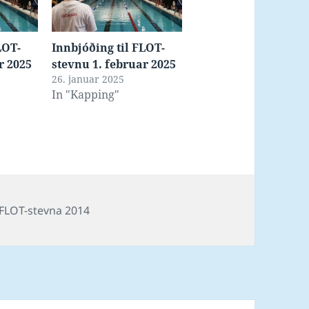
LOT-
Innbjóðing til FLOT-
r 2025
stevnu 1. februar 2025
26. januar 2025
In "Kapping"
Tags
FLOT-stevna 2014