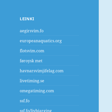
LEINKI
aegirsvim.fo
europeanaquatics.org
flotsvim.com
føroysk met
havnarsvimjifelag.com
livetiming.se
omegatiming.com
ssf.fo
ssf.fo/livbjarging