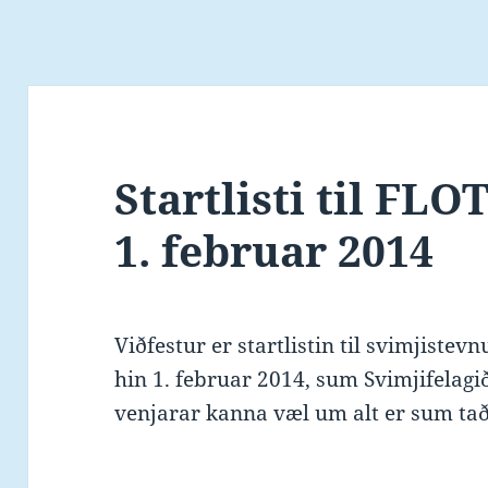
Startlisti til FL
1. februar 2014
Viðfestur er startlistin til svimjiste
hin 1. februar 2014, sum Svimjifelagi
venjarar kanna væl um alt er sum tað