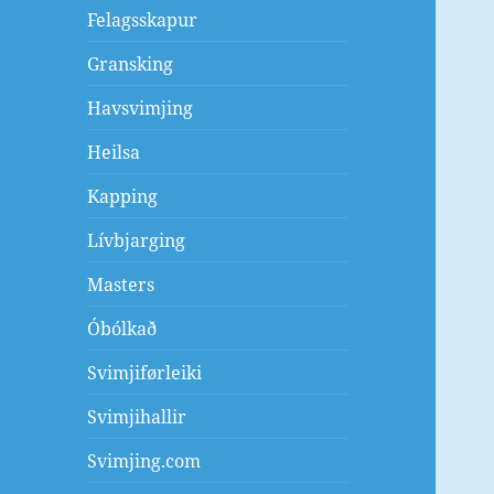
Felagsskapur
Gransking
Havsvimjing
Heilsa
Kapping
Lívbjarging
Masters
Óbólkað
Svimjiførleiki
Svimjihallir
Svimjing.com