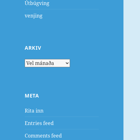
Útbúgving
venjing
ARKIV
Arkiv
META
Rita inn
Entries feed
Comments feed