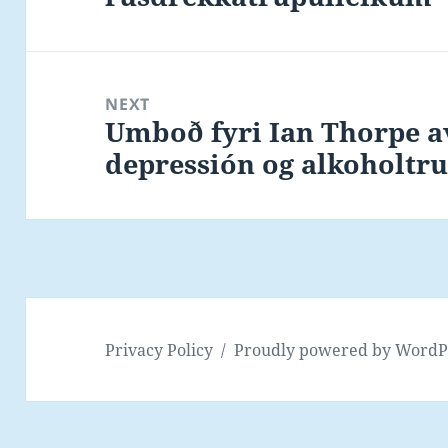
NEXT
Umboð fyri Ian Thorpe 
Next
depressión og alkoholtru
post:
Privacy Policy
Proudly powered by WordP