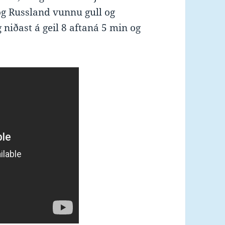
og Russland vunnu gull og
 niðast á geil 8 aftaná 5 min og