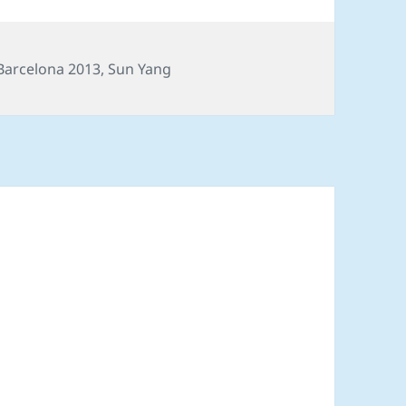
ørdi
daliga
Tags
Barcelona 2013
,
Sun Yang
on
:39.38