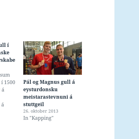
ll í
nske
rskabe
 sum
Pál og Magnus gull á
 í 1500
eysturdonsku
 á
meistarastevnuni á
stuttgeil
 á
26. oktober 2013
 fyri
In "Kapping"
iddu
ast