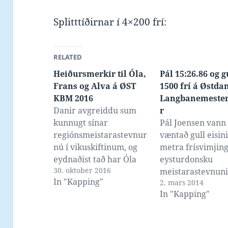
Splitttíðirnar í 4×200 frí:
RELATED
Heiðursmerkir til Óla,
Pál 15:26.86 og gu
Frans og Alva á ØST
1500 frí á Østda
KBM 2016
Langbanemeste
Danir avgreiddu sum
r
kunnugt sínar
Pál Joensen vann
regiónsmeistarastevnur
væntað gull eisini
nú í vikuskiftinum, og
metra frísvimjing
eydnaðist tað har Óla
eysturdonsku
30. oktober 2016
Mortensen og Fransi
meistarastevnuni
In "Kapping"
2. mars 2014
Johannesen at gerast
langgeil, tá ið teir
In "Kapping"
sælandsmeistarar, Frans
løtu síðani avgre
enntá tríggjar ferðir. Í
hesa kapping í 'E
400 frí vann Frans
Kilbridge Badet' í