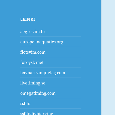
LEINKI
aegirsvim.fo
europeanaquatics.org
flotsvim.com
føroysk met
havnarsvimjifelag.com
livetiming.se
omegatiming.com
ssf.fo
ssf.fo/livbjarging