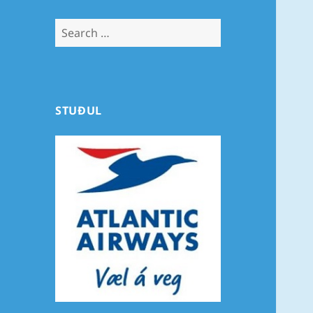
Search
for:
STUÐUL