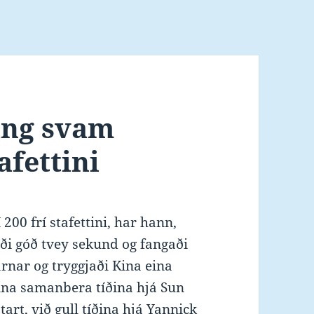
ang svam
tafettini
 200 frí stafettini, har hann,
ði góð tvey sekund og fangaði
rnar og tryggjaði Kina eina
unna samanbera tíðina hjá Sun
art, við gull tíðina hjá Yannick