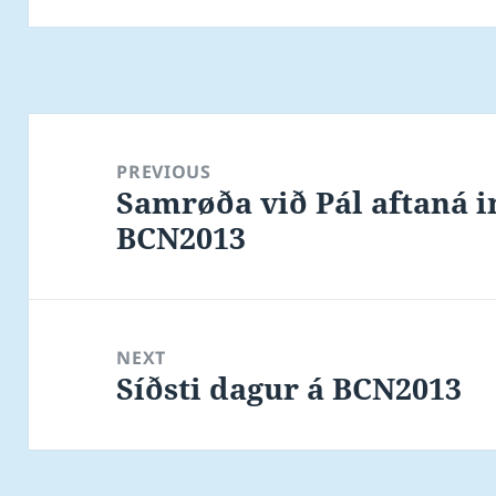
Post
navigation
PREVIOUS
Samrøða við Pál aftaná i
Previous
BCN2013
post:
NEXT
Síðsti dagur á BCN2013
Next
post: