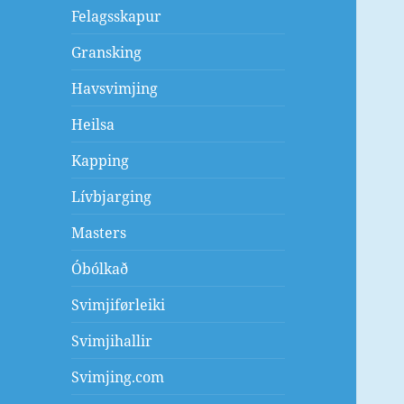
Felagsskapur
Gransking
Havsvimjing
Heilsa
Kapping
Lívbjarging
Masters
Óbólkað
Svimjiførleiki
Svimjihallir
Svimjing.com