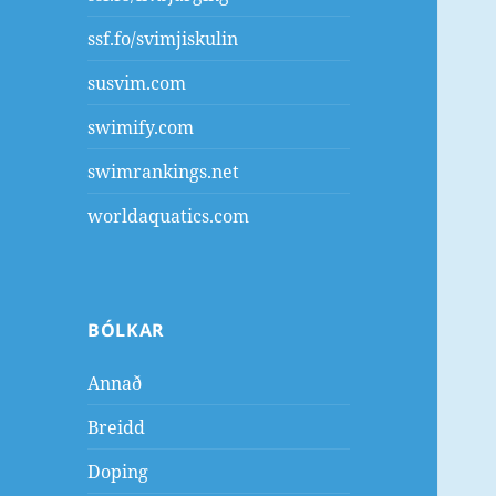
ssf.fo/svimjiskulin
susvim.com
swimify.com
swimrankings.net
worldaquatics.com
BÓLKAR
Annað
Breidd
Doping