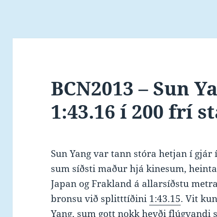
BCN2013 – Sun Y
1:43.16 í 200 frí s
Sun Yang var tann stóra hetjan í gjár í
sum síðsti maður hjá kinesum, heinta
Japan og Frakland á allarsíðstu metra
bronsu við splitttíðini
1:43.15
. Vit k
Yang, sum gott nokk hevði flúgvandi st