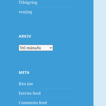
Útbúgving
venjing
ARKIV
Arkiv
META
Rita inn
Entries feed
Comments feed