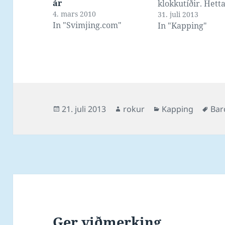
ár
klokkutíðir. Hett
4. mars 2010
31. juli 2013
bara fínt við GoP
In "Svimjing.com"
In "Kapping"
2 og Zoom H2 mi
:-)
Posted
Author
Categories
Tag
21. juli 2013
rokur
Kapping
Bar
on
Ger viðmerking