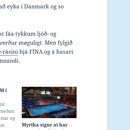
kað eyka í Danmark og so
at fáa tykkum ljóð- og
 verður møguligt. Men fylgið
-rásini
hjá FINA og á hasari
ennandi.
M í
 úr
, meðan
irnar eg
Myrtha sigur at har
kar