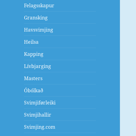
Felagsskapur
Gransking
Havsvimjing
Heilsa
Kapping
Lívbjarging
Masters
Óbólkað
Svimjiførleiki
Svimjihallir
Svimjing.com