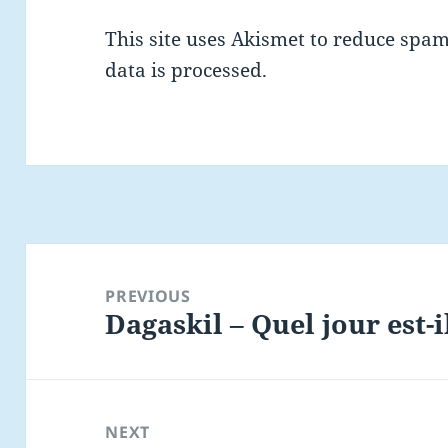
This site uses Akismet to reduce spa
data is processed.
Post
navigation
PREVIOUS
Dagaskil – Quel jour est-i
Previous
post:
NEXT