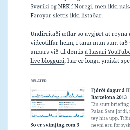
Svøríki og NRK í Noregi, men ikki na
Føroyar slettis ikki listaðar.
Undirritaði ætlar so avgjørt at royna 
videotilfar heim, í tann mun sum tað
annars við til dømis
á hasari YouTube
live blogguni
, har er longu ymiskt sp
RELATED
Fjórði dagur á H
Barcelona 2013
Ein stutt briefing
Palau Sant Jordi
tey hita upp. Tíð
So er svimjing.com 3
nevni eru føroys