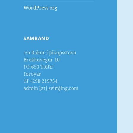
WordPress.org
SAMBAND
c/o Rókur í Jákupsstovu
Brekkuvegur 10
FO-650 Toftir
Føroyar
tlf +298 219754
admin [at] svimjing.com