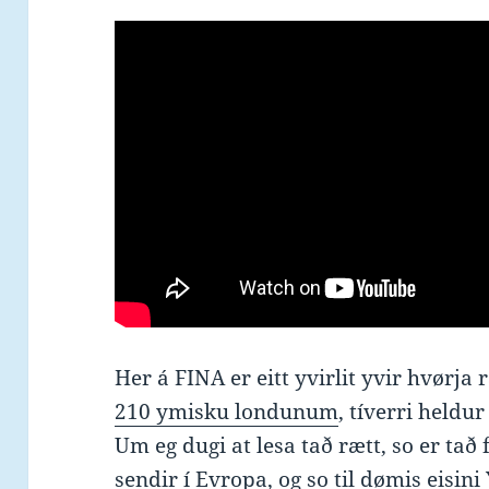
Her á FINA er eitt yvirlit yvir hvørj
210 ymisku londunum
, tíverri heldu
Um eg dugi at lesa tað rætt, so er tað
sendir í Evropa, og so til dømis eisini