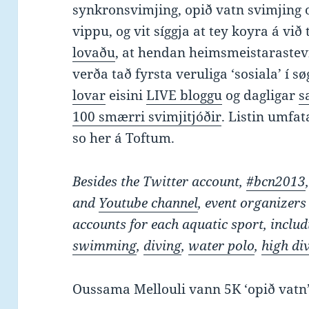
synkronsvimjing, opið vatn svimjing 
vippu, og vit síggja at tey koyra á við 
lovaðu
, at hendan heimsmeistarastev
verða tað fyrsta veruliga ‘sosiala’ í s
lovar
eisini
LIVE bloggu
og dagligar
s
100 smærri svimjitjóðir
. Listin umfat
so her á Toftum.
Besides the Twitter account,
#bcn2013
and
Youtube channel
, event organizers 
accounts for each aquatic sport, inclu
swimming
,
diving
,
water polo
,
high di
Oussama Mellouli vann 5K ‘opið vatn’