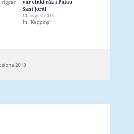
var einki rák í Palau
a riggar
Sant Jordi
ro Hero
13. august 2013
krofon
In "Kapping"
s
celona 2013