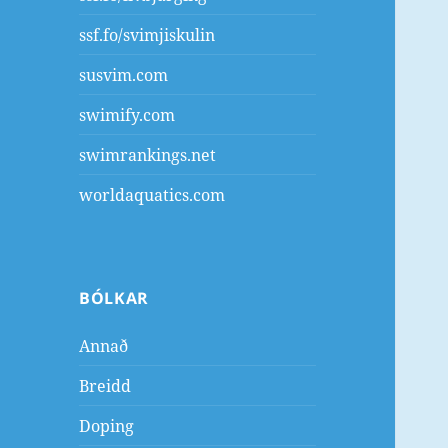
ssf.fo/svimjiskulin
susvim.com
swimify.com
swimrankings.net
worldaquatics.com
BÓLKAR
Annað
Breidd
Doping