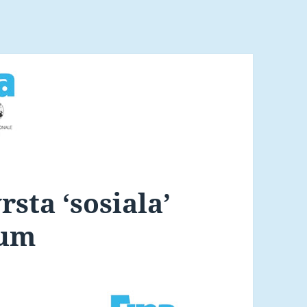
rsta ‘sosiala’
num