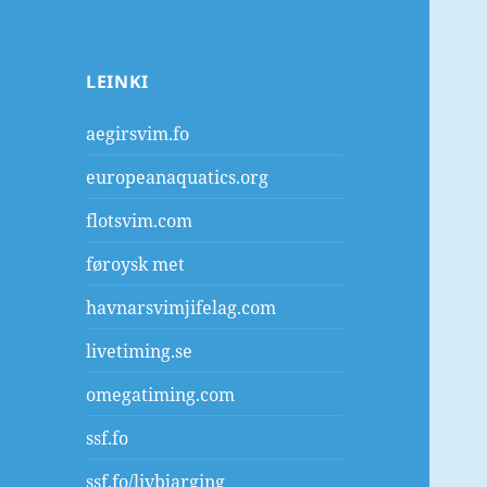
LEINKI
aegirsvim.fo
europeanaquatics.org
flotsvim.com
føroysk met
havnarsvimjifelag.com
livetiming.se
omegatiming.com
ssf.fo
ssf.fo/livbjarging