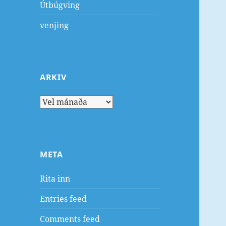
Útbúgving
venjing
ARKIV
Arkiv
META
Rita inn
Entries feed
Comments feed