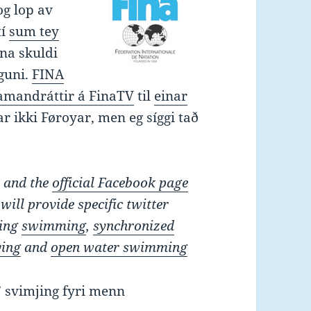
og lop av
tí
sum tey
na skuldi
øguni.
FINA
amandráttir á FinaTV
til
einar
ar ikki Føroyar, men eg síggi tað
, and the
official Facebook page
will provide specific twitter
ding
swimming
,
synchronized
ving
and
open water swimming
 svimjing fyri menn