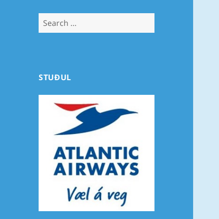
Search
for:
STUÐUL