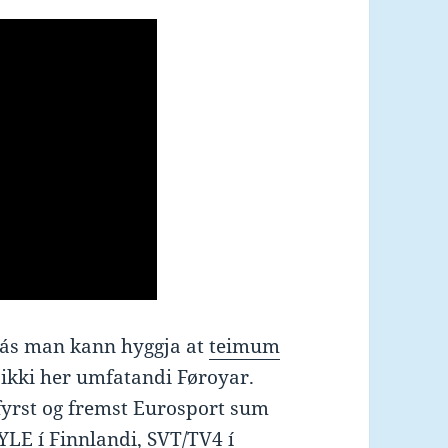
a rás man kann hyggja at
teimum
r ikki her umfatandi Føroyar.
 fyrst og fremst Eurosport sum
 YLE í Finnlandi, SVT/TV4 í