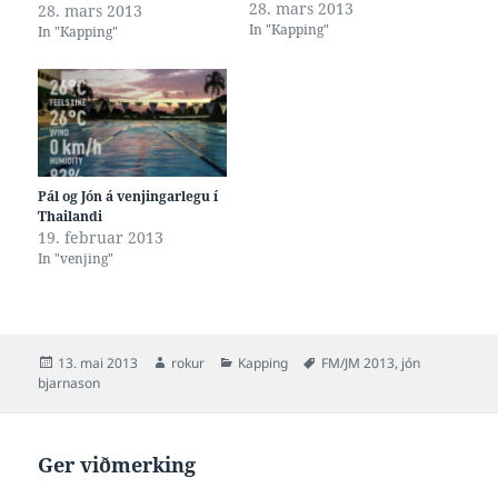
28. mars 2013
stríðist við sjúku, nú á
28. mars 2013
In "Kapping"
Danish Open, so mikið at
In "Kapping"
hann væl ikki verður at
síggja í 1500 í morgin.
Pál og Jón á venjingarlegu í
Thailandi
19. februar 2013
In "venjing"
Posted
Author
Categories
Tags
13. mai 2013
rokur
Kapping
FM/JM 2013
,
jón
on
bjarnason
Ger viðmerking