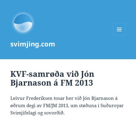
MENU
svimjing.com
AND
WIDGETS
KVF-samrøða við Jón
Bjarnason á FM 2013
Leivur Frederiksen tosar her við Jón Bjarnason á
øðrum degi av FM/JM 2013, um støðuna í Suðuroyar
Svimjifelagi og sovorðið.