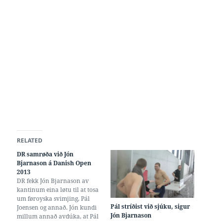
RELATED
DR samrøða við Jón
Bjarnason á Danish Open
2013
DR fekk Jón Bjarnason av
kantinum eina løtu til at tosa
um føroyska svimjing, Pál
Pál stríðist við sjúku, sigur
Joensen og annað. Jón kundi
Jón Bjarnason
millum annað avdúka, at Pál