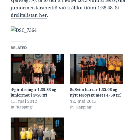
sjálvsagt :-), tá ið teir á FM/JM 2013 vunnu føroyska
juniormeistaraheitið við frálíku tíðini 1:38.48. Sí
úrslitalistan her
.
RELATED
Ægir-dreingir 1:39.83 og
SuSvim harrar 1:35.06 og
juniormet í 4×50 frí
nýtt føroyskt met í 4×50 frí
13. mai 2012
12. mai 2013
In "Kapping"
In "Kapping"