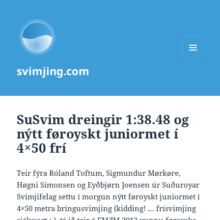
MENU
svimjing.com
AND
WIDGETS
SuSvim dreingir 1:38.48 og
nýtt føroyskt juniormet í
4×50 frí
Teir fýra Róland Toftum, Sigmundur Mørkøre,
Høgni Simonsen og Eyðbjørn Joensen úr Suðuroyar
Svimjifelag settu í morgun nýtt føroyskt juniormet í
4×50 metra bringusvimjing (kidding! … frísvimjing