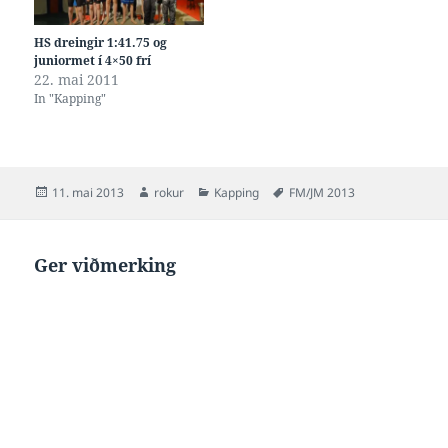
HS dreingir 1:41.75 og
juniormet í 4×50 frí
22. mai 2011
In "Kapping"
Posted
Author
Categories
Tags
11. mai 2013
rokur
Kapping
FM/JM 2013
on
Ger viðmerking