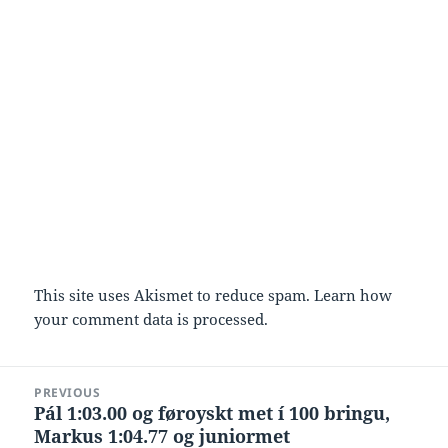
This site uses Akismet to reduce spam.
Learn how
your comment data is processed.
Post
PREVIOUS
navigation
Pál 1:03.00 og føroyskt met í 100 bringu,
Previous
Markus 1:04.77 og juniormet
post: