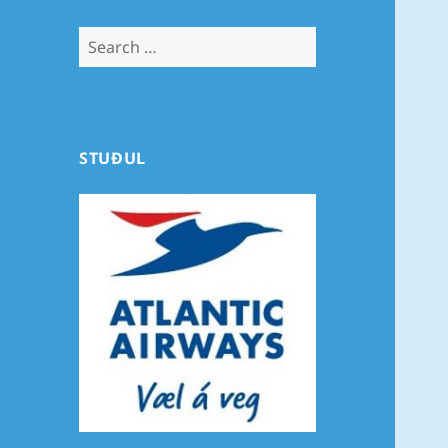
Search
for:
STUÐUL