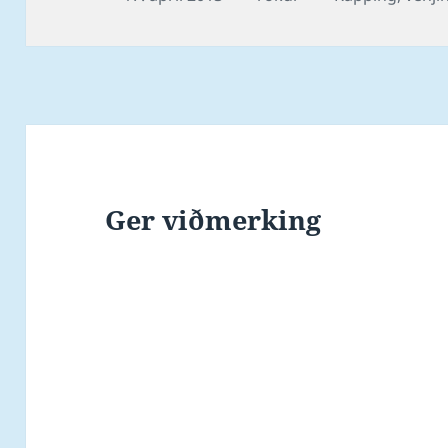
kommet til et…
on
Ger viðmerking