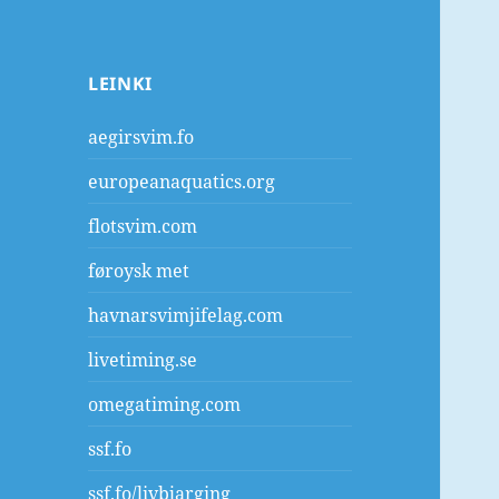
LEINKI
aegirsvim.fo
europeanaquatics.org
flotsvim.com
føroysk met
havnarsvimjifelag.com
livetiming.se
omegatiming.com
ssf.fo
ssf.fo/livbjarging