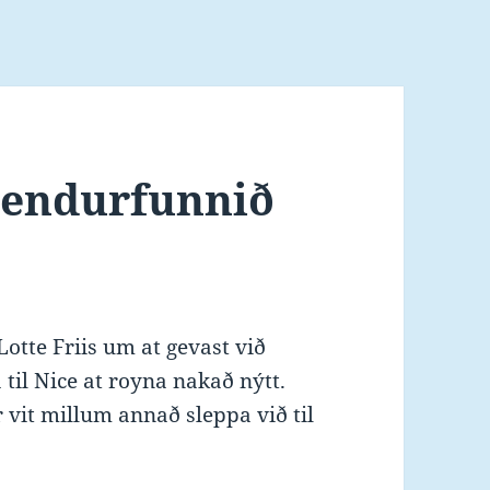
r endurfunnið
otte Friis um at gevast við
a til Nice at royna nakað nýtt.
 vit millum annað sleppa við til