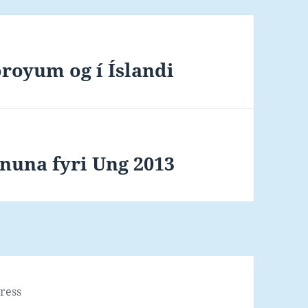
øroyum og í Íslandi
evnuna fyri Ung 2013
ress