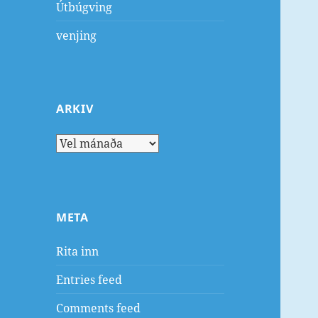
Útbúgving
venjing
ARKIV
Arkiv
META
Rita inn
Entries feed
Comments feed