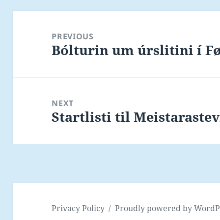
Post
navigation
PREVIOUS
Bólturin um úrslitini í F
Previous
post:
NEXT
Startlisti til Meistarast
Next
post:
Privacy Policy
Proudly powered by WordP