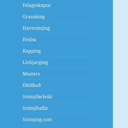
Felagsskapur
Gransking
Havsvimjing
Heilsa
Kapping
Lívbjarging
Masters
Óbólkað
Svimjiførleiki
Svimjihallir
Svimjing.com