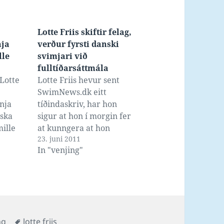
Lotte Friis skiftir felag,
nja
verður fyrsti danski
lle
svimjari við
fulltíðarsáttmála
Lotte
Lotte Friis hevur sent
SwimNews.dk eitt
nja
tíðindaskriv, har hon
ska
sigur at hon í morgin fer
ille
at kunngera at hon
23. juni 2011
skiftir felag, og verður
In "venjing"
l at
fyrsti danski svimjari
.
við fulltíðarsáttmála. Jeg
vil gerne blive i
svømningen, men det er
klart jeg må tænke
alternativt ift. at få
Tags
ng
lotte friis