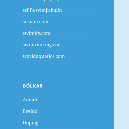
ssf.fo/svimjiskulin
susvim.com
swimify.com
swimrankings.net
worldaquatics.com
BÓLKAR
Annað
Breidd
Doping