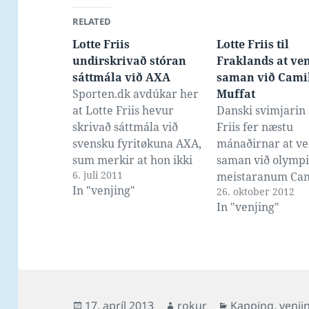
RELATED
Lotte Friis
Lotte Friis til
undirskrivað stóran
Fraklands at ve
sáttmála við AXA
saman við Cami
Sporten.dk avdúkar her
Muffat
at Lotte Friis hevur
Danski svimjarin 
skrivað sáttmála við
Friis fer næstu
svensku fyritøkuna AXA,
mánaðirnar at ve
sum merkir at hon ikki
saman við olympi
6. juli 2011
longur skal stríðast við
meistaranum Cam
In "venjing"
26. oktober 2012
at finna pengar til at
Muffat í Nice í
In "venjing"
kunna liva sum
Fraklandi, mest ti
úrvalssvimjari. Kelda
royna okkurt nýtt
SwimNews.dk - Nu kan
jeg begynde at opfatte
mig selv som rigtig
professionel. Jeg er
Posted
Author
Categories
17. apríl 2013
rokur
Kapping
,
venji