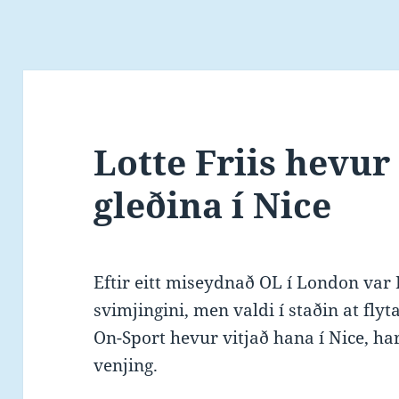
Lotte Friis hevu
gleðina í Nice
Eftir eitt miseydnað OL í London var L
svimjingini, men valdi í staðin at flyt
On-Sport hevur vitjað hana í Nice, har
venjing.