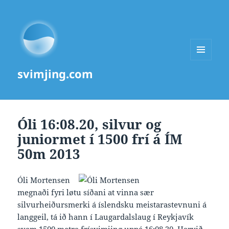
MENU
svimjing.com
AND
WIDGETS
Óli 16:08.20, silvur og
juniormet í 1500 frí á ÍM
50m 2013
Óli Mortensen
megnaði fyri løtu síðani at vinna sær
silvurheiðursmerki á íslendsku meistarastevnuni á
langgeil, tá ið hann í Laugardalslaug í Reykjavík