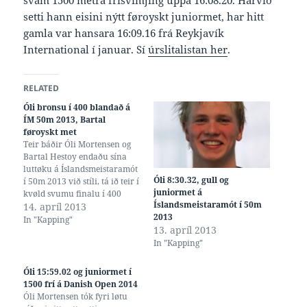
svam 1500 metra frísvimjing uppá 16:08.20. Harvið
setti hann eisini nýtt føroyskt juniormet, har hitt
gamla var hansara 16:09.16 frá Reykjavík
International í januar. Sí
úrslitalistan her
.
RELATED
Óli bronsu í 400 blandað á
ÍM 50m 2013, Bartal
føroyskt met
Teir báðir Óli Mortensen og
Bartal Hestoy endaðu sína
luttøku á Íslandsmeistaramót
Óli 8:30.32, gull og
í 50m 2013 við stíli, tá ið teir í
juniormet á
kvøld svumu finalu í 400
Íslandsmeistaramót í 50m
metra blandaðari svimjing,
14. apríl 2013
2013
Óli við tíðini 4:45.85 sum gav
In "Kapping"
13. apríl 2013
eitt bronsuheiðursmerki, og
In "Kapping"
Bartal við nýggjum
føroyskum meti 4:37.09.
Metið hjá Bartali var annars
Óli 15:59.02 og juniormet í
4:38.10…
1500 frí á Danish Open 2014
Óli Mortensen tók fyri løtu