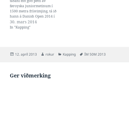
síðani eitt gott petti av
føroyska juniormetinum í
1500 metra frísvimjing, tá ið
hann á Danish Open 2014 í
Bellahøj svam teinin uppá
30. mars 2014
15:59.02. Hann átti sjálvur
In "Kapping"
juniormetið á 16:08.20, frá
íslendsku meistarastevnuna í
2013, og nú væl eyka fegin
fyri at hava svomið seg…
Posted
Author
Categories
Tags
12. apríl 2013
rokur
Kapping
ÍM 50M 2013
on
Ger viðmerking