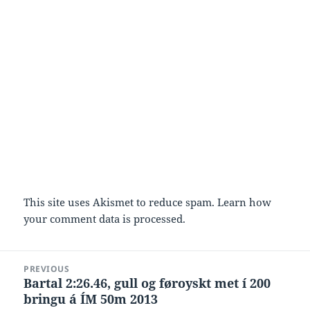
This site uses Akismet to reduce spam.
Learn how
your comment data is processed.
Post
PREVIOUS
navigation
Bartal 2:26.46, gull og føroyskt met í 200
Previous
bringu á ÍM 50m 2013
post: