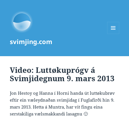
MENU
svimjing.com
AND
WIDGETS
Video: Luttøkuprógv á
Svimjidegnum 9. mars 2013
Jon Hestoy og Hanna í Horni handa út luttøkubrøv
eftir ein væleydnaðan svimjidag í Fuglafirði hin 9.
mars 2013. Hetta á Muntra, har vit fingu eina
serstakiliga vælsmakkandi lasagnu 🙂