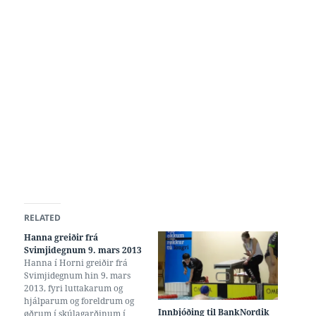
RELATED
Hanna greiðir frá
Svimjidegnum 9. mars 2013
Hanna í Horni greiðir frá
Svimjidegnum hin 9. mars
2013, fyri luttakarum og
hjálparum og foreldrum og
Innbjóðing til BankNordik
øðrum í skúlagarðinum í