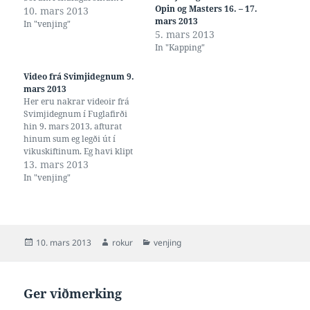
Opin og Masters 16. – 17.
Fuglafirði.
10. mars 2013
mars 2013
In "venjing"
5. mars 2013
In "Kapping"
Video frá Svimjidegnum 9.
mars 2013
Her eru nakrar videoir frá
Svimjidegnum í Fuglafirði
hin 9. mars 2013, afturat
hinum sum eg legði út í
vikuskiftinum. Eg havi klipt
okkurt frá, og onkur video
13. mars 2013
liggur eftir har annaðhvørt
In "venjing"
ljóðið var vánaligt ella
myndatólið døggað. Burdi
kanska gjørt eina stytri
'highlight' útgávu eisini,
heldur enn hesir 40…
Posted
Author
Categories
10. mars 2013
rokur
venjing
on
Ger viðmerking