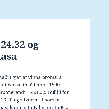
24.32 og
aasa
ði í gjár at vinna bronsu á
 í Vaasa, tá ið hann í 1500
mponerandi 15:24.32. Gullið fór
:16.40 og silvurið til norska
nast kann at tá Pál vann 1500 á