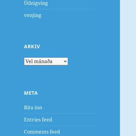
Útbúgving
venjing
ARKIV
Arkiv
META
Rita inn
Entries feed
Comments feed