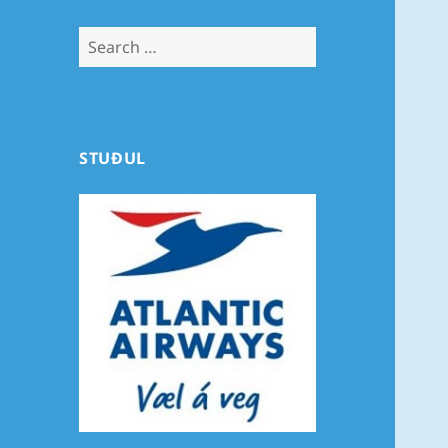
Search
for:
STUÐUL