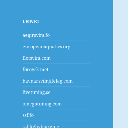
LEINKI
aegirsvim.fo
europeanaquatics.org
flotsvim.com
føroysk met
havnarsvimjifelag.com
livetiming.se
omegatiming.com
ssf.fo
ssf.fo/livbjarging