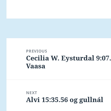
Post
navigation
PREVIOUS
Cecilia W. Eysturdal 9:07
Previous
Vaasa
post:
NEXT
Alvi 15:35.56 og gullnál
Next
post: