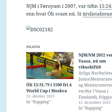
NJM í Føroyum í 2007, var tíðin
15:24
enn hvat Óli svam nú. Sí
úrslistalista
RELATED
NJM/NM 2012 ver
Vaasa, nú um
vikuskiftið
Árliga Norðurlen
JuniorMeistaras
Óli 15:31.79 í 1500 frí á
og Meistarastevn
World Cup í Moskva
verður í Vaasa í
13. oktober 2013
Finnlandi, fríggj
In "Kapping"
12. desember 2012
14. desember til 
In "Kapping"
sunnudagin 16.