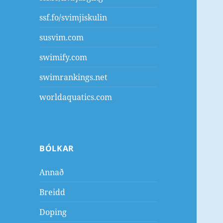
ssf.fo/svimjiskulin
susvim.com
swimify.com
swimrankings.net
worldaquatics.com
BÓLKAR
Annað
Breidd
Doping