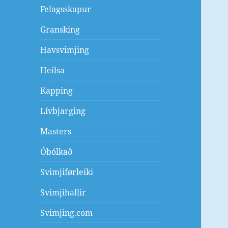
Felagsskapur
Gransking
Havsvimjing
Heilsa
Kapping
Lívbjarging
Masters
Óbólkað
Svimjiførleiki
Svimjihallir
Svimjing.com