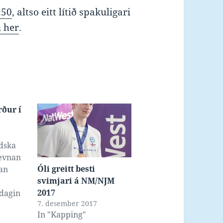
.50
, altso eitt lítið spakuligari
n her
.
ður í
dska
tevnan
Óli greitt besti
an
svimjari á NM/NJM
2017
adagin
7. desember 2017
og við
In "Kapping"