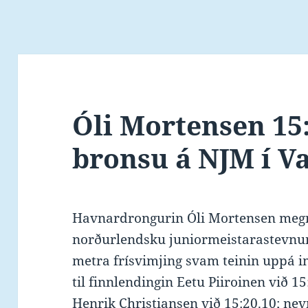
Óli Mortensen 15:
bronsu á NJM í V
Havnardrongurin Óli Mortensen megna
norðurlendsku juniormeistarastevnuni
metra frísvimjing svam teinin uppá i
til finnlendingin Eetu Piiroinen við 15
Henrik Christiansen við 15:20.10; nev