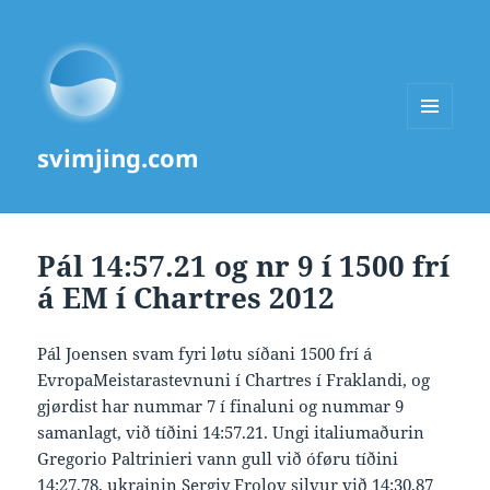
MENU
svimjing.com
AND
WIDGETS
Pál 14:57.21 og nr 9 í 1500 frí
á EM í Chartres 2012
Pál Joensen svam fyri løtu síðani 1500 frí á
EvropaMeistarastevnuni í Chartres í Fraklandi, og
gjørdist har nummar 7 í finaluni og nummar 9
samanlagt, við tíðini 14:57.21. Ungi italiumaðurin
Gregorio Paltrinieri vann gull við óføru tíðini
14:27.78, ukrainin Sergiy Frolov silvur við 14:30.87