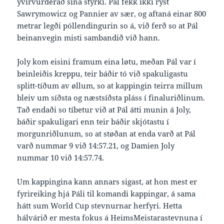
yvirvurderað sína styrki. Pál fekk ikki ryst
Sawrymowicz og Pannier av sær, og aftaná einar 800
metrar legði póllendingurin so á, við ferð so at Pál
beinanvegin misti sambandið við hann.
Joly kom eisini framum eina løtu, meðan Pál var í
beinleiðis kreppu, teir báðir tó við spakuligastu
splitt-tíðum av øllum, so at kappingin teirra millum
bleiv um síðsta og næstsíðsta pláss í finaluriðlinum.
Tað endaði so tíbetur við at Pál átti munin á Joly,
báðir spakuligari enn teir báðir skjótastu í
morgunriðlunum, so at støðan at enda varð at Pál
varð nummar 9 við 14:57.21, og Damien Joly
nummar 10 við 14:57.74.
Um kappingina kann annars sigast, at hon mest er
fyrireiking hjá Páli til komandi kappingar, á sama
hátt sum World Cup stevnurnar herfyri. Hetta
hálvárið er mesta fokus á HeimsMeistarastevnuna í