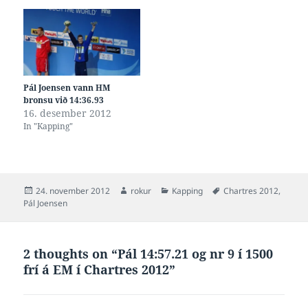
luttakandi, sum ikki telur
finalu í 1500 frí, við rættiliga
serliga nógv uttan tá ið
góðum møguleika at taka
samanborið verður við
heiðursmerki eisini.
hinar…
Luttøkan hjá…
Pál Joensen vann HM
bronsu við 14:36.93
16. desember 2012
In "Kapping"
Posted
Author
Categories
Tags
24. november 2012
rokur
Kapping
Chartres 2012
,
on
Pál Joensen
2 thoughts on “Pál 14:57.21 og nr 9 í 1500
frí á EM í Chartres 2012”