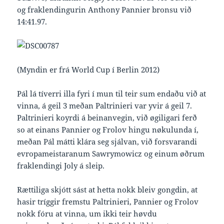
og fraklendingurin Anthony Pannier bronsu við
14:41.97.
(Myndin er frá World Cup í Berlin 2012)
Pál lá tíverri illa fyri í mun til teir sum endaðu við at
vinna, á geil 3 meðan Paltrinieri var yvir á geil 7.
Paltrinieri koyrdi á beinanvegin, við øgiligari ferð
so at einans Pannier og Frolov hingu nøkulunda í,
meðan Pál mátti klára seg sjálvan, við forsvarandi
evropameistaranum Sawrymowicz og einum øðrum
fraklendingi Joly á sleip.
Rættiliga skjótt sást at hetta nokk bleiv gongdin, at
hasir tríggir fremstu Paltrinieri, Pannier og Frolov
nokk fóru at vinna, um ikki teir høvdu