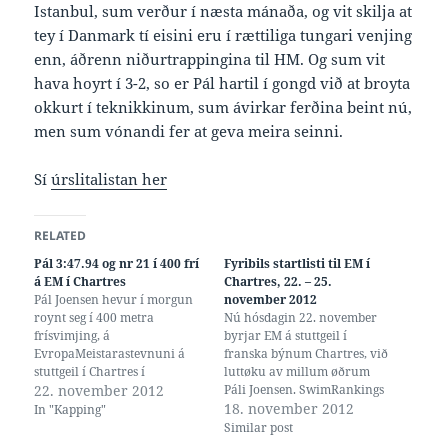
Istanbul, sum verður í næsta mánaða, og vit skilja at
tey í Danmark tí eisini eru í rættiliga tungari venjing
enn, áðrenn niðurtrappingina til HM. Og sum vit
hava hoyrt í 3-2, so er Pál hartil í gongd við at broyta
okkurt í teknikkinum, sum ávirkar ferðina beint nú,
men sum vónandi fer at geva meira seinni.
Sí
úrslitalistan her
RELATED
Pál 3:47.94 og nr 21 í 400 frí
Fyribils startlisti til EM í
á EM í Chartres
Chartres, 22. – 25.
Pál Joensen hevur í morgun
november 2012
roynt seg í 400 metra
Nú hósdagin 22. november
frísvimjing, á
byrjar EM á stuttgeil í
EvropaMeistarastevnuni á
franska býnum Chartres, við
stuttgeil í Chartres í
luttøku av millum øðrum
Fraklandi. Men tað bleiv so
22. november 2012
Páli Joensen. SwimRankings
ikki til nakað finalupláss,
hevur ein fyribils startlista
18. november 2012
In "Kapping"
tíðin 3:47.94 rakk til eitt 21.
liggjandi her, sum bendir á at
Similar post
pláss millum teir 37
Pál í øllum førum klárar í