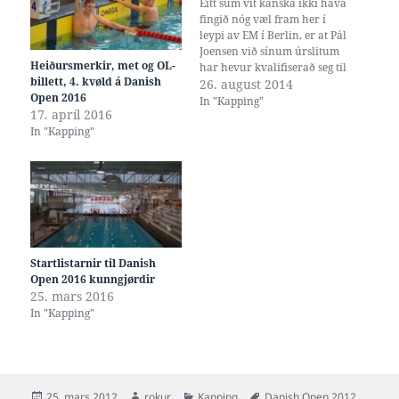
Eitt sum vit kanska ikki hava
fingið nóg væl fram her í
leypi av EM í Berlin, er at Pál
Joensen við sínum úrslitum
Heiðursmerkir, met og OL-
har hevur kvalifiserað seg til
billett, 4. kvøld á Danish
næstkomandi
26. august 2014
Open 2016
HeimsMeistarastevnu á
In "Kapping"
17. apríl 2016
langgeil, sum verður í Kazan
In "Kapping"
í Russlandi hin 2. til 9. august
2015. Eitt týðandi stig, tí at…
Startlistarnir til Danish
Open 2016 kunngjørdir
25. mars 2016
In "Kapping"
Posted
Author
Categories
Tags
25. mars 2012
rokur
Kapping
Danish Open 2012
,