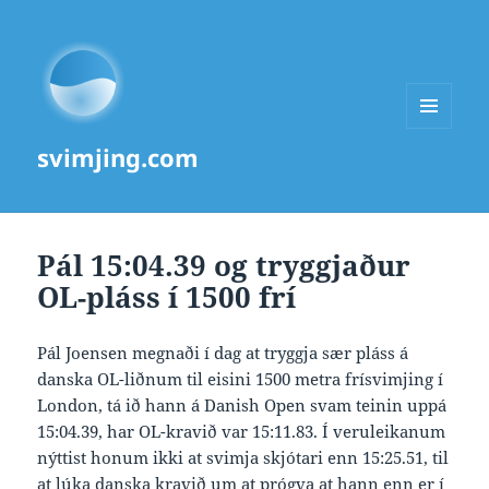
MENU
svimjing.com
AND
WIDGETS
Pál 15:04.39 og tryggjaður
OL-pláss í 1500 frí
Pál Joensen megnaði í dag at tryggja sær pláss á
danska OL-liðnum til eisini 1500 metra frísvimjing í
London, tá ið hann á Danish Open svam teinin uppá
15:04.39, har OL-kravið var 15:11.83. Í veruleikanum
nýttist honum ikki at svimja skjótari enn 15:25.51, til
at lúka danska kravið um at prógva at hann enn er í