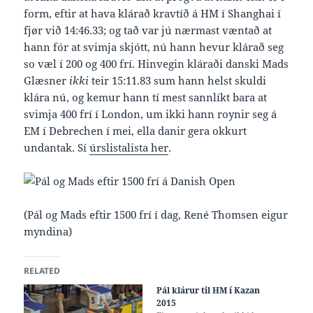
form, eftir at hava klárað kravtíð á HM í Shanghai í
fjør við 14:46.33; og tað var jú nærmast væntað at
hann fór at svimja skjótt, nú hann hevur klárað seg
so væl í 200 og 400 frí. Hinvegin kláraði danski Mads
Glæsner
ikki
teir 15:11.83 sum hann helst skuldi
klára nú, og kemur hann tí mest sannlíkt bara at
svimja 400 frí í London, um ikki hann roynir seg á
EM í Debrechen í mei, ella danir gera okkurt
undantak. Sí
úrslistalista her
.
(Pál og Mads eftir 1500 frí í dag, René Thomsen eigur
myndina)
RELATED
Pál klárur til HM í Kazan
2015