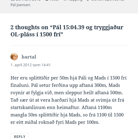
on
Pál Joensen
2 thoughts on “Pál 15:04.39 og tryggjaður
OL-pláss í 1500 frí”
bartal
says:
1. apríl 2012 tann 14:41
Her eru splitttíðir per 50m hjá Páli og Mads í 1500 frí
finaluni. Pál setur ferðina upp aftaná 300m, Mads
roynir at fylgja við, men sleppur heilt aftaná 500m.
Tað sær út at vera harðari hjá Mads at svimja út frá
startskamlinum enn heimaftur. Aftaná 1100m
mangla 50m splitttíðir hjá Mads, so frá 1100 til 1500
er eitt miðal roknað fyri Mads per 100m.
REPLY