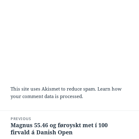
This site uses Akismet to reduce spam.
Learn how
your comment data is processed.
Post
PREVIOUS
navigation
Magnus 55.46 og føroyskt met í 100
Previous
firvald á Danish Open
post: